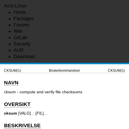
Arch Linux
Home
Packages
Forums
Wiki
GitLab
Security
AUR
Download
CKSUM(1)
Brukerkommandoer
CKSUM(1)
NAVN
cksum - compute and verify file checksums
OVERSIKT
cksum
[
VALG
]... [
FIL
]...
BESKRIVELSE