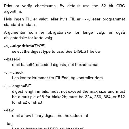
Print or verify checksums. By default use the 32 bit CRC
algorithm.
Hvis ingen FIL er valgt, eller hvis FIL er «-», leser programmet
standard inndata.
Argumenter som er obligatoriske for lange valg, er også
obligatoriske for korte valg.
-a, --algorithm=
TYPE
select the digest type to use. See DIGEST below
--base64
emit base64-encoded digests, not hexadecimal
-c, --check
Les kontrollsummer fra FILEne, og kontroller dem.
-l, --length=BIT
digest length in bits; must not exceed the max size and must
be a multiple of 8 for blake2b; must be 224, 256, 384, or 512
for sha2 or sha3
--raw
emit a raw binary digest, not hexadecimal
--tag
Lag en kontrollsum i BSD-stil (standard).