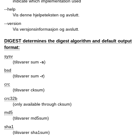
indicate which implementation used
--help
Vis denne hjelpeteksten og avslutt.
--version
Vis versjonsinformasjon og avslutt.
DIGEST determines the digest algorithm and default output
format:
sysv
(tilsvarer sum
-s
)
bsd
(tilsvarer sum
-r
)
crc
(tilsvarer cksum)
crc32b
(only available through cksum)
md5
(tilsvarer md5sum)
sha1
(tilsvarer sha1sum)