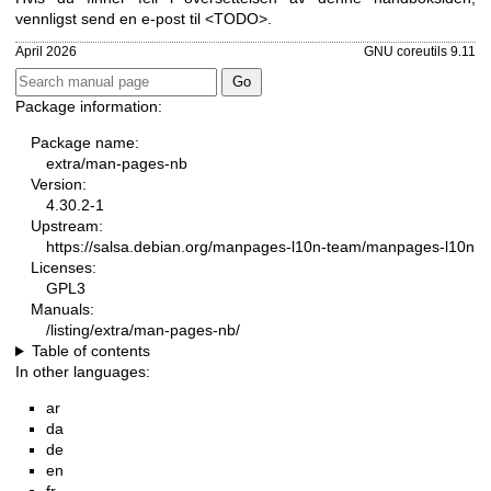
vennligst send en e-post til <TODO>.
April 2026
GNU coreutils 9.11
Package information:
Package name:
extra/man-pages-nb
Version:
4.30.2-1
Upstream:
https://salsa.debian.org/manpages-l10n-team/manpages-l10n
Licenses:
GPL3
Manuals:
/listing/extra/man-pages-nb/
Table of contents
In other languages:
ar
da
de
en