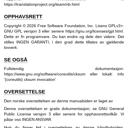
https://translationproject.org/team/nb.html
OPPHAVSRETT
Copyright © 2026 Free Software Foundation, Inc. Lisens GPLv3+:
GNU GPL versjon 3 eller senere
https://gnu.org/licenses/gpl.html
.
Dette er fri programvare. Du kan endre og dele den videre. Det
stilles INGEN GARANTI, i den grad dette tillates av gjeldende
lovverk.
SE OGSÅ
Fullstendig dokumentasjon:
https://www.gnu.org/software/coreutils/cksum
eller lokalt: info
'(coreutils) cksum invocation'
OVERSETTELSE
Den norske oversettelsen av denne manualsiden er laget av
Denne oversettelsen er gratis dokumentasjon; se
GNU General
Public License versjon 3
eller senere for opphavsrettsvilkår. Vi
påtar oss INGEN ANSVAR.
Hvis du finner feil i oversettelsen av denne håndboksiden,