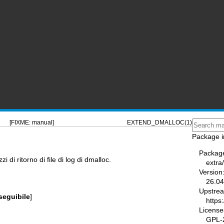
[FIXME: manual]
EXTEND_DMALLOC(1)
Package i
Packag
i di ritorno di file di log di dmalloc.
extra
Version
26.04
Upstre
seguibile
]
https
License
GPL-2