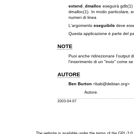
extend_dmalloc
eseguirà
gdb(1)
dmalloc(1)
. In modo particolare, e
numeri di linea
L'argomento
eseguibile
deve esser
Questa applicazione è parte del pa
NOTE
Puoi anche ridirezionare l'output d
l'inserimento di un "invio" come se 
AUTORE
Ben Burton
<bab@debian.org>
Autore.
2003-04-07
The website is available under the terms of the
GPL-3.0