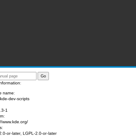
nformation:
e name:
/kde-dev-scripts
:
.3-1
am:
://www.kde.org/
s:
.0-or-later, LGPL-2.0-or-later