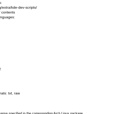
s:
ng/extra/kde-dev-scripts/
f contents
languages:
R
mats:
txt
,
raw
cense specified in the corresponding Arch Linux package.