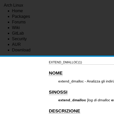
Arch Linux
Home
Packages
Forums
Wiki
GitLab
Security
AUR
Download
EXTEND_DMALLOC(1)
NOME
extend_dmalloc - Analizza gli indirizz
SINOSSI
extend_dmalloc
[
log di dmalloc
e
DESCRIZIONE