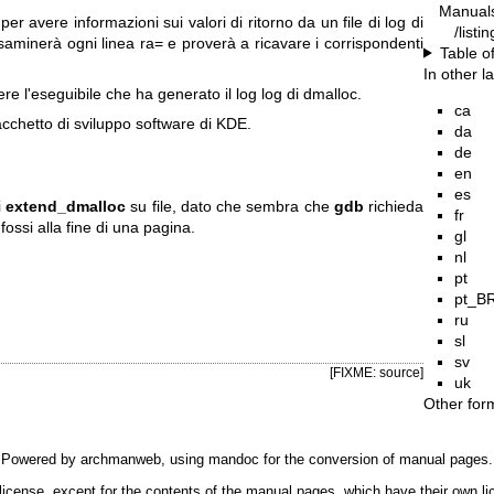
Manual
per avere informazioni sui valori di ritorno da un file di log di
/listi
saminerà ogni linea ra= e proverà a ricavare i corrispondenti
Table o
In other 
e l'eseguibile che ha generato il log log di dmalloc.
ca
cchetto di sviluppo software di KDE.
da
de
en
es
i
extend_dmalloc
su file, dato che sembra che
gdb
richieda
fr
fossi alla fine di una pagina.
gl
nl
pt
pt_B
ru
sl
sv
[FIXME: source]
uk
Other for
Powered by
archmanweb
, using
mandoc
for the conversion of manual pages.
license, except for the contents of the manual pages, which have their own li