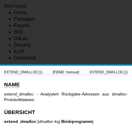
Arch Linux
Home
Packages
Forums
Wiki
GitLab
Security
AUR
Download
EXTEND_DMALLOC(1)
[FIXME: manual]
EXTEND_DMALLOC(1)
NAME
extend_dmalloc - Analysiert Rückgabe-Adressen aus dmalloc-
Protokolldateien.
ÜBERSICHT
extend_dmalloc
[
dmalloc-log
Binärprogramm
]