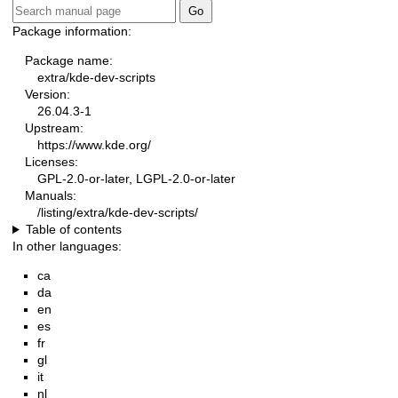
Package information:
Package name:
extra/kde-dev-scripts
Version:
26.04.3-1
Upstream:
https://www.kde.org/
Licenses:
GPL-2.0-or-later, LGPL-2.0-or-later
Manuals:
/listing/extra/kde-dev-scripts/
Table of contents
In other languages:
ca
da
en
es
fr
gl
it
nl