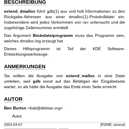
BESCHREIBUNG
extend_dmalloc
führt
gdb(1)
aus und holt Informationen zu den
Rückgabe-Adressen aus einer
dmalloc(1)
-Protokolldatei ein.
Insbesondere wird jedes Vorkommen von ra= untersucht und die
zugehörige Zeilennummer ermittelt.
Das Argument
Binärdateiprogramm
muss das Programm sein,
welches dmalloc-log erzeugt hat.
Dieses Hilfsprogramm ist Teil der KDE Software-
Entwicklungswerkzeuge.
ANMERKUNGEN
Sie sollten die Ausgabe von
extend_malloc
in eine Datei
umleiten, weil
gdb
sonst auf das Betätigen der Eingabetaste
wartet, so als hätte die Ausgabe das Ende einer Seite erreicht.
AUTOR
Ben Burton
<bab@debian.org>
Autor.
2003-04-07
[FIXME: source]