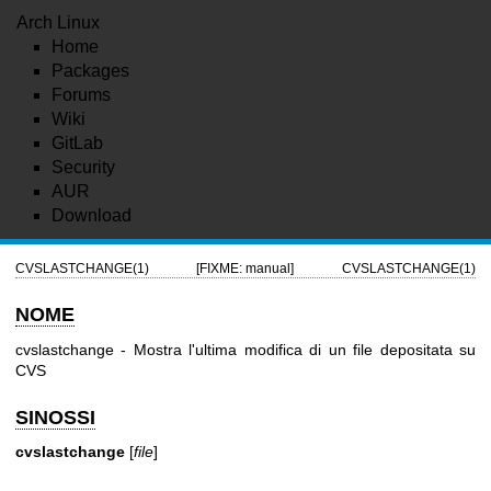
Arch Linux
Home
Packages
Forums
Wiki
GitLab
Security
AUR
Download
CVSLASTCHANGE(1)
[FIXME: manual]
CVSLASTCHANGE(1)
NOME
cvslastchange - Mostra l'ultima modifica di un file depositata su
CVS
SINOSSI
cvslastchange
[
file
]