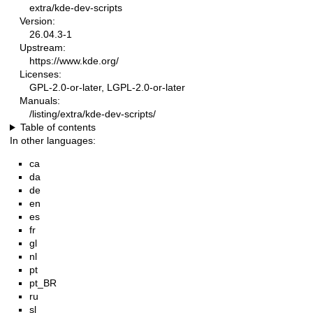
extra/kde-dev-scripts
Version:
26.04.3-1
Upstream:
https://www.kde.org/
Licenses:
GPL-2.0-or-later, LGPL-2.0-or-later
Manuals:
/listing/extra/kde-dev-scripts/
Table of contents
In other languages:
ca
da
de
en
es
fr
gl
nl
pt
pt_BR
ru
sl