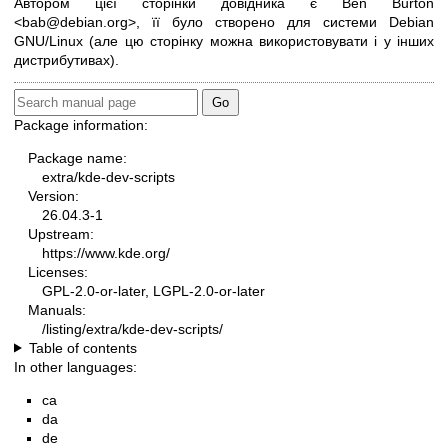
Автором цієї сторінки довідника є Ben Burton
<bab@debian.org>, її було створено для системи Debian
GNU/Linux (але цю сторінку можна використовувати і у інших
дистрибутивах).
Package information:
Package name:
extra/kde-dev-scripts
Version:
26.04.3-1
Upstream:
https://www.kde.org/
Licenses:
GPL-2.0-or-later, LGPL-2.0-or-later
Manuals:
/listing/extra/kde-dev-scripts/
Table of contents
In other languages:
ca
da
de