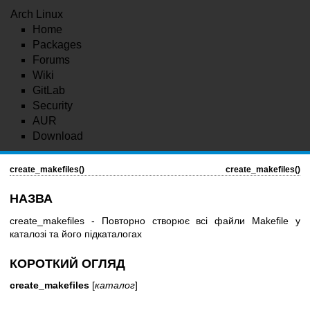
Arch Linux
Home
Packages
Forums
Wiki
GitLab
Security
AUR
Download
create_makefiles()
create_makefiles()
НАЗВА
create_makefiles - Повторно створює всі файли Makefile у
каталозі та його підкаталогах
КОРОТКИЙ ОГЛЯД
create_makefiles
[
каталог
]