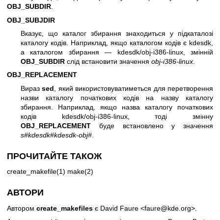
OBJ_SUBDIR
.
OBJ_SUBJDIR
Вказує, що каталог збирання знаходиться у підкаталозі
каталогу кодів. Наприклад, якщо каталогом кодів є kdesdk,
а каталогом збирання — kdesdk/obj-i386-linux, змінній
OBJ_SUBDIR
слід встановити значення
obj-i386-linux
.
OBJ_REPLACEMENT
Вираз
sed
, який використовуватиметься для перетворення
назви каталогу початкових кодів на назву каталогу
збирання. Наприклад, якщо назва каталогу початкових
кодів kdesdk/obj-i386-linux, тоді змінну
OBJ_REPLACEMENT
буде встановлено у значення
s#kdesdk#kdesdk-obj#
.
ПРОЧИТАЙТЕ ТАКОЖ
create_makefile(1) make(2)
АВТОРИ
Автором
create_makefiles
є David Faure <faure@kde.org>.