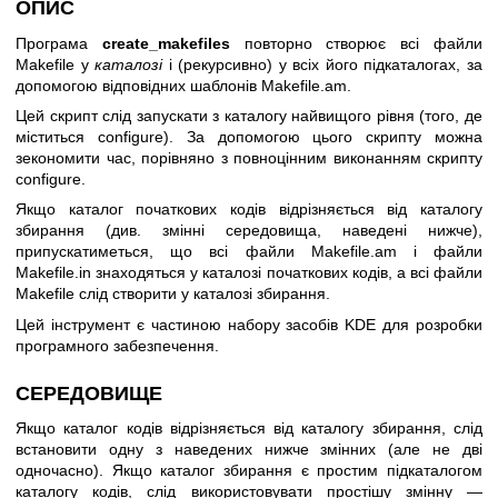
ОПИС
Програма
create_makefiles
повторно створює всі файли
Makefile у
каталозі
і (рекурсивно) у всіх його підкаталогах, за
допомогою відповідних шаблонів Makefile.am.
Цей скрипт слід запускати з каталогу найвищого рівня (того, де
міститься configure). За допомогою цього скрипту можна
зекономити час, порівняно з повноцінним виконанням скрипту
configure.
Якщо каталог початкових кодів відрізняється від каталогу
збирання (див. змінні середовища, наведені нижче),
припускатиметься, що всі файли Makefile.am і файли
Makefile.in знаходяться у каталозі початкових кодів, а всі файли
Makefile слід створити у каталозі збирання.
Цей інструмент є частиною набору засобів KDE для розробки
програмного забезпечення.
СЕРЕДОВИЩЕ
Якщо каталог кодів відрізняється від каталогу збирання, слід
встановити одну з наведених нижче змінних (але не дві
одночасно). Якщо каталог збирання є простим підкаталогом
каталогу кодів, слід використовувати простішу змінну —