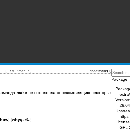
[FIXME: manual]
cheatmake(1)
Package i
Packag
 команда
make
не выполняла перекомпиляцию некоторых
extra
Version
26.04
Upstre
https
show
] [
why
файл
]
License
GPL-2