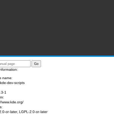
nformation:
e name:
/kde-dev-scripts
:
.3-1
am:
://www.kde.org/
s:
.0-or-later, LGPL-2.0-or-later