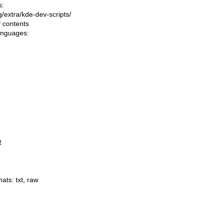
s:
ng/extra/kde-dev-scripts/
f contents
languages:
R
mats:
txt
,
raw