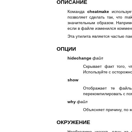
ОПИСАНИЕ
Команда
cheatmake
используе
позволяет сделать так, что ma
значительным образом. Наприме
если в файле изменился коммент
Эта утилита является частью пак
ОПЦИИ
hidechange
файл
Скрывает факт того, ч
Используйте с осторожн
show
Отображает те файлы
перекомпилировать с 
why
файл
Объясняет причину, по 
ОКРУЖЕНИЕ
Необходимо указать одну из 