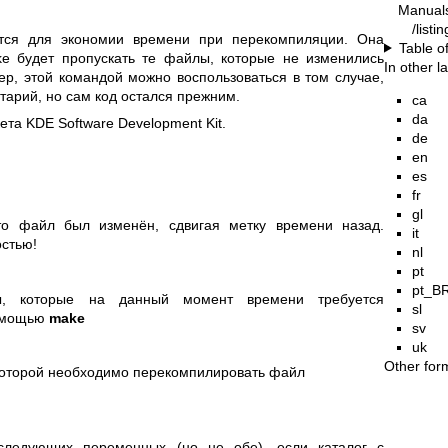
Manual
/listi
тся для экономии времени при перекомпиляции. Она
Table o
ke будет пропускать те файлы, которые не изменились
In other 
р, этой командой можно воспользоваться в том случае,
арий, но сам код остался прежним.
ca
da
ета KDE Software Development Kit.
de
en
es
fr
gl
то файл был изменён, сдвигая метку времени назад.
it
остью!
nl
pt
pt_B
, которые на данный момент времени требуется
sl
помощью
make
sv
uk
Other for
которой необходимо перекомпилировать файл
следующих переменных (но не обе), если каталог с