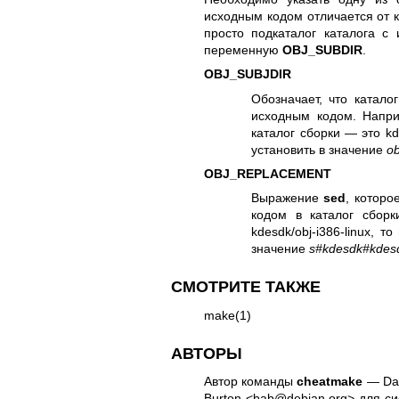
исходным кодом отличается от к
просто подкаталог каталога с
переменную
OBJ_SUBDIR
.
OBJ_SUBJDIR
Обозначает, что катало
исходным кодом. Напри
каталог сборки — это kd
установить в значение
ob
OBJ_REPLACEMENT
Выражение
sed
, которо
кодом в каталог сбор
kdesdk/obj-i386-linux, 
значение
s#kdesdk#kdes
СМОТРИТЕ ТАКЖЕ
make(1)
АВТОРЫ
Автор команды
cheatmake
— Dav
Burton <bab@debian.org> для с