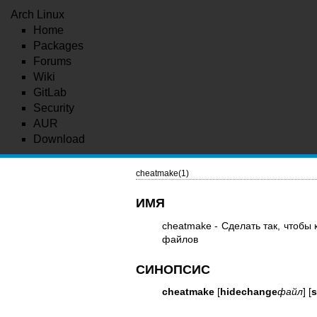
Arch Linux
Home
Packages
Forums
Wiki
GitLab
Security
AUR
Download
cheatmake(1)
ИМЯ
cheatmake - Сделать так, чтобы
файлов
СИНОПСИС
cheatmake
[
hidechange
файл
] [