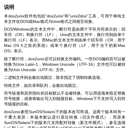
说明
本dos2unix软件包包括
"dos2unix"
和
"unix2dos"
工具，可用于将纯文
本文件在DOS或Mac格式与Unix格式之间相互转换。
DOS/Windows的文本文件中，断行符是由两个字符共同表示的：回
车符（CR）和换行符（LF）。Unix的文本文件中，换行符则由单个
换行符（LF）表示。而Mac的文本文件则由单个回车符（CR，用于
Mac OS X之前的系统）或单个换行符（LF，用于当下的新Mac
OS）表示。
除了断行符，dos2unix还可以转换文件编码。一些DOS编码页可以被
转换为Unix Latin-1，Windows Unicode（UTF-16）文件也可以被转
换为Unix Unicode（UTF-8）文件。
二进制文件则会被自动跳过，除非指定了强制转换选项。
特殊文件，如目录和队列，会被自动跳过。
符号链接和其所指向的目标默认不会被转换。可以用选项来指定替换
符号链接，或者将输出写入到链接目标。Windows下不支持写入到符
号链接的目标。
dos2unix参照SunOS/Solaris下的版本改写而成。这两个版本间有一
个重大差异：本版本默认进行原位转换（旧文件模式），而原来
SunOS/Solaris下的版本只支持配对转换（新文件模式），参见选项