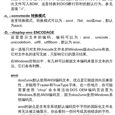
出文件写入BOM。这是转换到DOS断行符时的默认行为。参见
选项
"-r"
。
-c, --convmode 转换模式
改变转换模式。转换模式可以为：
ascii
、
7bit
、
iso
或
mac
，默认
为ascii。
-D, --display-enc ENCODAGE
设置显示文本的编码。编码可以为：
ansi
、
unicode
、
unicodebom
、
utf8
、
utf8bom
，默认为 ansi。
这一选项只对支持Unicode文件名的Windows版dos2unix有效。
它对文件名的读写无效，只影响它们的显示结果。
在Windows控制台中，有几种可以根据文本编码来显示文本的方
法。它们各有利弊。
ansi
dos2unix默认使用ANSI编码文本。优点是它能提供向后兼容
性，并能用于raster和TrueType字体。在一些地方，你可能
需要使用
"chcp"
命令将活动DOS OEM编码页设置为
Windows系统ANSI编码页，因为dos2unix使用Windows系
统编码页。
ansi的缺点是含有非系统默认编码页中字符的国际化文件名
将无法被正确显示。你会看到一些问号或其他错误的字符。