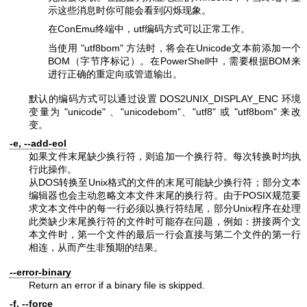
示这些消息时你可能会看到闪烁现象。
在ConEmu终端中，utf编码方式可以正常工作。
当使用
"utf8bom"
方法时，将会在Unicode文本前添加一个
BOM（字节序标记）。在PowerShell中，需要根据BOM来
进行正确的重定向或管道输出。
默认的编码方式可以通过设置 DOS2UNIX_DISPLAY_ENC 环境
变量为
"unicode"
、
"unicodebom"
、
"utf8"
或
"utf8bom"
来改
变。
-e, --add-eol
如果文件末尾缺少换行符，则追加一个换行符。每次转换时均执
行此操作。
从DOS转换至Unix格式的文件的末尾可能缺少换行符；部分文本
编辑器也会主动忽略文本文件末尾的换行符。由于POSIX规范要
求文本文件中的每一行必须以换行符结尾，部分Unix程序在处理
此类缺少末尾换行符的文件时可能存在问题，例如：拼接两个文
本文件时，第一个文件的最后一行会直接与第二个文件的第一行
相连，从而产生非预期的结果。
--error-binary
Return an error if a binary file is skipped.
-f, --force