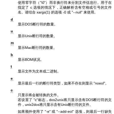
使用零字符（"\0"）而非换行符来分割文件信息行。用于在
指定了 c 选项的情况下，正确解析含有空格或引号的文件
名。请结合
xargs(1)
的选项
-0
或
"--null"
来使用。
d
显示DOS断行符的数量。
u
显示Unix断行符的数量。
m
显示Mac断行符的数量。
b
显示BOM状况。
t
显示文件为文本或二进制。
e
显示最后一行的断行符类型，如果不存在则显示
"noeol"
。
c
只显示将会被转换的文件。
若设置了
"c"
标志，dos2unix将只显示含有DOS断行符的文
件，unix2dos将只显示含有Unix断行符的文件。
如果额外使用了
"-e"
或
"--add-eol"
选项，则最后一行缺失