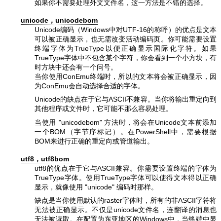
如果你不需要处理外文文件名，这一方法是不错的选择。
unicode，unicodebom
Unicode编码（Windows中对UTF-16的称呼）的优点是文本
可以被正确显示，也无需改变活动编码页。你可能需要设置
终端字体为TrueType以便正确显示国际化字符。如果
TrueType字体中不包含某个字符，你会看到一个小方块，有
时方块中还会有一个问号。
当你使用ConEmu终端时，所以的文本将会被正确显示，因
为ConEmu会自动选择合适的字体。
Unicode的缺点在于它与ASCII不兼容。当你将输出重定向到
其他程序或文件时，它可能不那么容易处理。
当使用
"unicodebom"
方法时，将会在Unicode文本前添加
一个BOM（字节序标记）。在PowerShell中，需要根据
BOM来进行正确的重定向或管道输出。
utf8，utf8bom
utf8的优点在于它与ASCII兼容。你需要设置终端的字体为
TrueType字体。使用TrueType字体可以使得文本得以正确
显示，就像使用
"unicode"
编码时那样。
缺点是当你使用默认的raster字体时，所有的非ASCII字符将
无法被正确显示。不仅是unicode文件名，连翻译的消息也
无法被读取。在配置为东亚地区的Windows中，当终端中显