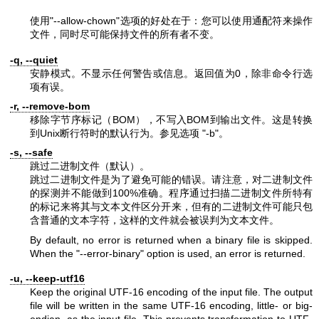
使用
"--allow-chown"
选项的好处在于：您可以使用通配符来操作
文件，同时尽可能保持文件的所有者不变。
-q, --quiet
安静模式。不显示任何警告或信息。返回值为0，除非命令行选
项有误。
-r, --remove-bom
移除字节序标记（BOM），不写入BOM到输出文件。这是转换
到Unix断行符时的默认行为。参见选项
"-b"
。
-s, --safe
跳过二进制文件（默认）。
跳过二进制文件是为了避免可能的错误。请注意，对二进制文件
的探测并不能做到100%准确。程序通过扫描二进制文件所特有
的标记来将其与文本文件区分开来，但有的二进制文件可能只包
含普通的文本字符，这样的文件就会被误判为文本文件。
By default, no error is returned when a binary file is skipped.
When the
"--error-binary"
option is used, an error is returned.
-u, --keep-utf16
Keep the original UTF-16 encoding of the input file. The output
file will be written in the same UTF-16 encoding, little- or big-