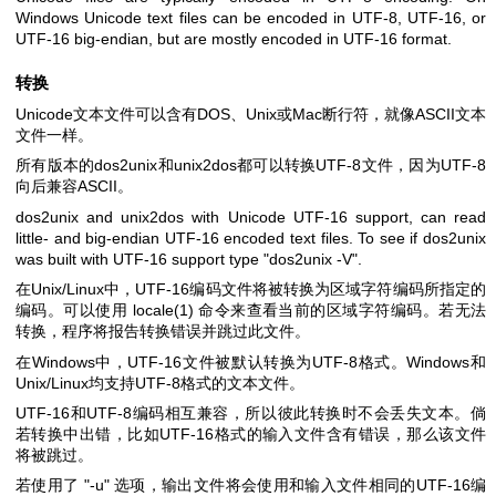
Windows Unicode text files can be encoded in UTF-8, UTF-16, or
UTF-16 big-endian, but are mostly encoded in UTF-16 format.
转换
Unicode文本文件可以含有DOS、Unix或Mac断行符，就像ASCII文本
文件一样。
所有版本的dos2unix和unix2dos都可以转换UTF-8文件，因为UTF-8
向后兼容ASCII。
dos2unix and unix2dos with Unicode UTF-16 support, can read
little- and big-endian UTF-16 encoded text files. To see if dos2unix
was built with UTF-16 support type
"dos2unix -V"
.
在Unix/Linux中，UTF-16编码文件将被转换为区域字符编码所指定的
编码。可以使用
locale(1)
命令来查看当前的区域字符编码。若无法
转换，程序将报告转换错误并跳过此文件。
在Windows中，UTF-16文件被默认转换为UTF-8格式。Windows和
Unix/Linux均支持UTF-8格式的文本文件。
UTF-16和UTF-8编码相互兼容，所以彼此转换时不会丢失文本。倘
若转换中出错，比如UTF-16格式的输入文件含有错误，那么该文件
将被跳过。
若使用了
"-u"
选项，输出文件将会使用和输入文件相同的UTF-16编