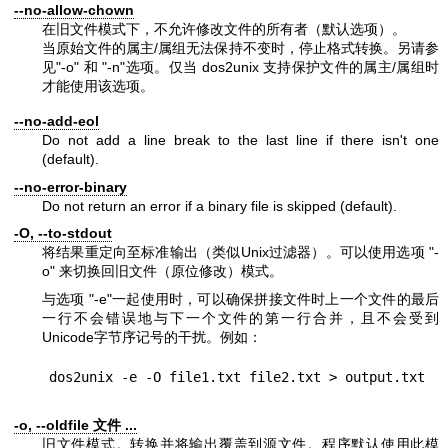
--no-allow-chown
在旧文件模式下，不允许修改文件的所有者（默认选项）。
当原始文件的属主/属组无法保持不变时，停止格式转换。另请参
见
"-o"
和
"-n"
选项。仅当 dos2unix 支持保护文件的属主/属组时
才能使用该选项。
--no-add-eol
Do not add a line break to the last line if there isn't one
(default).
--no-error-binary
Do not return an error if a binary file is skipped (default).
-O, --to-stdout
将结果重定向至标准输出（类似Unix过滤器）。可以使用选项
"-
o"
来切换回旧文件（原位修改）模式。
与选项
"-e"
一起使用时，可以确保拼接文件时上一个文件的最后
一行不会错误地与下一个文件的第一行合并，且不会受到
Unicode字节序记号的干扰。例如：
-o, --oldfile 文件 ...
旧文件模式。转换并将输出覆盖到源文件。程序默认使用此模