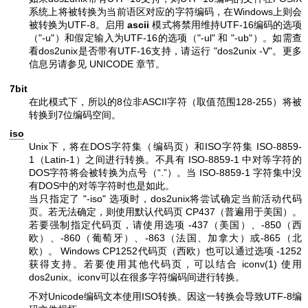
系统上将被转换为当前语区对应的字符编码，在Windows上则会
被转换为UTF-8。启用
ascii
模式将禁用维持UTF-16编码的选项
（
"-u"
）和假定输入为UTF-16的选项（
"-ul"
和
"-ub"
）。如需查
看dos2unix是否带有UTF-16支持，请运行
"dos2unix -V"
。更多
信息另请参见 UNICODE 章节。
7bit
在此模式下，所以的8位非ASCII字符（取值范围128-255）将被
转换到7位编码空间。
iso
Unix下，将在DOS字符集（编码页）和ISO字符集 ISO-8859-
1（Latin-1）之间进行转换。不具有 ISO-8859-1 中对等字符的
DOS字符将会被转换为点号（“.”）。当 ISO-8859-1 字符集中没
有DOS中的对等字符时也是如此。
当只指定了
"-iso"
选项时，dos2unix将尝试确定当前活动代码
页。若无法确定，则使用默认代码页 CP437（普遍用于美国）。
若要强制指定代码页，请使用选项
-437
（美国）、
-850
（西
欧）、
-860
（葡萄牙）、
-863
（法国、加拿大）或
-865
（北
欧）。 Windows CP1252代码页（西欧）也可以通过选项
-1252
获得支持。若要使用其他代码页，可以结合
iconv(1)
使用
dos2unix。iconv可以在很多字符编码间进行转换。
不对Unicode编码文本使用ISO转换。因这一转换会导致UTF-8编