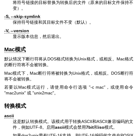
将符号链接的目标替换为转换后的文件（原来的目标文件保持不
变）。
-S, --skip-symlink
保持符号链接和其目标文件不变（默认）。
-V, --version
显示版本信息，然后退出。
Mac模式
默认情况下断行符将从DOS格式转换为Unix格式，或相反。Mac格式
的断行符将不会被转换。
Mac模式下，Mac断行符将被转换为Unix格式，或相反。DOS断行符
将不会被转换。
若要以Mac模式运行，请使用命令行选项
"-c mac"
，或使用命令
"mac2unix"
或
"unix2mac"
。
转换模式
ascii
这是默认转换模式。该模式用于转换ASCII和ASCII兼容编码的文
件，例如UTF-8。启用
ascii
模式会禁用
7bit
和
iso
模式。
如果dos2unix带有UTF-16支持，则UTF-16编码的文件在POSIX