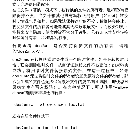
式，允许使用通配符。
在旧文件（替换）模式下，被转换的文件的所有者、组和读/写权
限保持不变。当文件被其他具有写权限的用户（如root）转换
时，情况也是如此。如果无法保持这些值不变，转换将会终止。
改变源文件的所有者可能造成其无法读取该文件，而改变组则可
能带来安全隐患，使文件被不法分子读取。只有Unix才支持转换
时保留所有者、组和读/写权限。
若要查看 dos2unix 是否支持保护文件的所有者，请输
入
"dos2unix -V"
。
dos2unix 在转换格式时会生成一个临时文件。如果在转换时出
错，它会删除临时文件，从而保证原始文件不被更改；如果转换
成功，将用临时文件替换原始文件。在这一过程中，如果
dos2unix 无法将临时文件的所有者设置为原始文件的所有者，那
么新生成的文件也无法保留原始文件的属主/属组属性（即便您对
原始文件有写入权限）。在这种情况下，可以使用
"--allow-
chown"
选项来继续进行转换：
或者在新文件模式下：