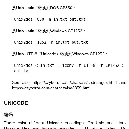
从Unix Latin-1转换到DOS CP850：
从Unix Latin-1转换到Windows CP1252：
从Unix UTF-8（Unicode）转换到Windows CP1252：
unix2dos < in.txt | iconv -f UTF-8 -t CP1252 > 
See also
https://czyborra.com/charsets/codepages.html
and
https://czyborra.com/charsets/iso8859.html
.
UNICODE
编码
There exist different Unicode encodings. On Unix and Linux
Unicode files are typically encoded in UTF-8 encoding. On