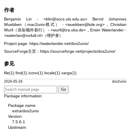
作者
Benjamin Lin - <blin@socs.uts.edu.au> Bernd Johannes
Wuebben（mac2unix模式） - <wuebben@kde.org>，Christian
Wurll（添加额外新行） - <wurll@ira.uka.de>，Erwin Waterlander -
<waterlan@xs4all.nl>（维护者）
Project page:
https://waterlander.net/dos2unix/
SourceForge主页：
https://sourceforge.net/projects/dos2unix/
参见
file(1)
find(1)
iconv(1)
locale(1)
xargs(1)
2026-05-28
dos2unix
Package information:
Package name:
extra/dos2unix
Version:
7.5.6-1
Upstream: