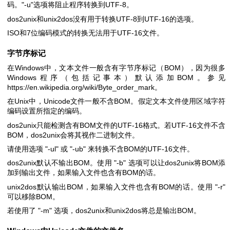
码。
"-u"
选项将阻止程序转换到UTF-8。
dos2unix和unix2dos没有用于转换UTF-8到UTF-16的选项。
ISO和7位编码模式的转换无法用于UTF-16文件。
字节序标记
在Windows中，文本文件一般含有字节序标记（BOM），因为很多
Windows程序（包括记事本）默认添加BOM。参见
https://en.wikipedia.org/wiki/Byte_order_mark
。
在Unix中，Unicode文件一般不含BOM。假定文本文件使用区域字符
编码设置所指定的编码。
dos2unix只能检测含有BOM文件的UTF-16格式。若UTF-16文件不含
BOM，dos2unix会将其视作二进制文件。
请使用选项
"-ul"
或
"-ub"
来转换不含BOM的UTF-16文件。
dos2unix默认不输出BOM。使用
"-b"
选项可以让dos2unix将BOM添
加到输出文件，如果输入文件也含有BOM的话。
unix2dos默认输出BOM，如果输入文件也含有BOM的话。使用
"-r"
可以移除BOM。
若使用了
"-m"
选项，dos2unix和unix2dos将总是输出BOM。