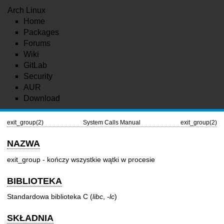
Arch Linux
Home
Packages
Forums
Wiki
GitLab
Security
AUR
Download
exit_group(2)
System Calls Manual
exit_group(2)
NAZWA
exit_group - kończy wszystkie wątki w procesie
BIBLIOTEKA
Standardowa biblioteka C (
libc
,
-lc
)
SKŁADNIA