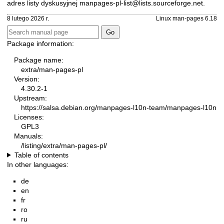
adres listy dyskusyjnej
manpages-pl-list@lists.sourceforge.net
.
8 lutego 2026 r.
Linux man-pages 6.18
Package information:
Package name:
extra/man-pages-pl
Version:
4.30.2-1
Upstream:
https://salsa.debian.org/manpages-l10n-team/manpages-l10n
Licenses:
GPL3
Manuals:
/listing/extra/man-pages-pl/
Table of contents
In other languages:
de
en
fr
ro
ru