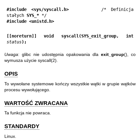
#include <sys/syscall.h>
       /* Definicja 
stałych 
SYS_*
#include <unistd.h>
[[noreturn]] void syscall(SYS_exit_group, int 
status
);
Uwaga
: glibc nie udostępnia opakowania dla
exit_group
(), co
wymusza użycie
syscall(2)
.
OPIS
To wywołane systemowe kończy wszystkie wątki w grupie wątków
procesu wywołującego.
WARTOŚĆ ZWRACANA
Ta funkcja nie powraca.
STANDARDY
Linux.