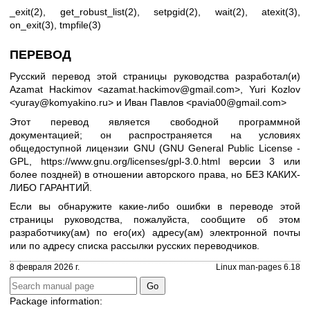
_exit(2)
,
get_robust_list(2)
,
setpgid(2)
,
wait(2)
,
atexit(3)
,
on_exit(3)
,
tmpfile(3)
ПЕРЕВОД
Русский перевод этой страницы руководства разработал(и)
Azamat Hackimov <azamat.hackimov@gmail.com>, Yuri Kozlov
<yuray@komyakino.ru> и Иван Павлов <pavia00@gmail.com>
Этот перевод является свободной программной
документацией; он распространяется на условиях
общедоступной лицензии GNU (GNU General Public License -
GPL,
https://www.gnu.org/licenses/gpl-3.0.html
версии 3 или
более поздней) в отношении авторского права, но БЕЗ КАКИХ-
ЛИБО ГАРАНТИЙ.
Если вы обнаружите какие-либо ошибки в переводе этой
страницы руководства, пожалуйста, сообщите об этом
разработчику(ам) по его(их) адресу(ам) электронной почты
или по адресу
списка рассылки русских переводчиков
.
8 февраля 2026 г.
Linux man-pages 6.18
Package information: