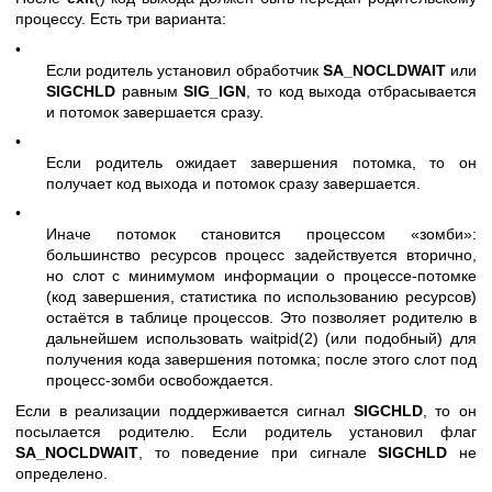
процессу. Есть три варианта:
•
Если родитель установил обработчик
SA_NOCLDWAIT
или
SIGCHLD
равным
SIG_IGN
, то код выхода отбрасывается
и потомок завершается сразу.
•
Если родитель ожидает завершения потомка, то он
получает код выхода и потомок сразу завершается.
•
Иначе потомок становится процессом «зомби»:
большинство ресурсов процесс задействуется вторично,
но слот с минимумом информации о процессе-потомке
(код завершения, статистика по использованию ресурсов)
остаётся в таблице процессов. Это позволяет родителю в
дальнейшем использовать
waitpid(2)
(или подобный) для
получения кода завершения потомка; после этого слот под
процесс-зомби освобождается.
Если в реализации поддерживается сигнал
SIGCHLD
, то он
посылается родителю. Если родитель установил флаг
SA_NOCLDWAIT
, то поведение при сигнале
SIGCHLD
не
определено.