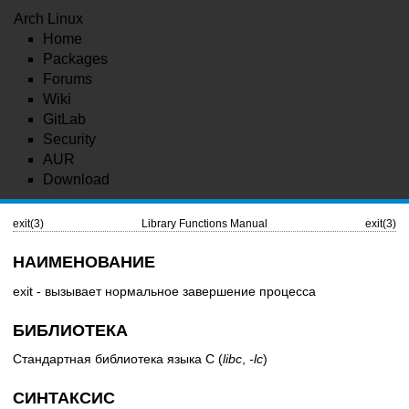
Arch Linux
Home
Packages
Forums
Wiki
GitLab
Security
AUR
Download
exit(3)
Library Functions Manual
exit(3)
НАИМЕНОВАНИЕ
exit - вызывает нормальное завершение процесса
БИБЛИОТЕКА
Стандартная библиотека языка C (
libc
,
-lc
)
СИНТАКСИС