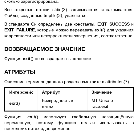
сколько зарегистрирована.
Все открытые потоки
stdio(3)
записываются и закрываются.
Файлы, созданные
tmpfile(3)
, удаляются.
В стандарте Си определены две константы,
EXIT_SUCCESS
и
EXIT_FAILURE
, которые можно передавать
exit
() для указания
корректности или некорректности завершения, соответственно.
ВОЗВРАЩАЕМОЕ ЗНАЧЕНИЕ
Функция
exit
() не возвращает выполнение.
АТРИБУТЫ
Описание терминов данного раздела смотрите в
attributes(7)
.
Интерфейс
Атрибут
Значение
Безвредность в
MT-Unsafe
exit
()
нитях
race:exit
Функция
exit
() использует глобальную незащищённую
переменную, поэтому функцию нельзя использовать в
нескольких нитях одновременно.