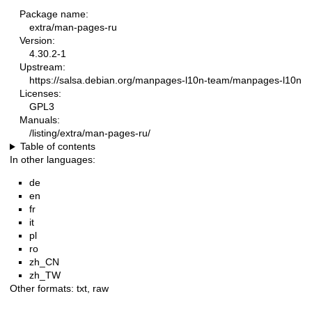
Package name:
extra/man-pages-ru
Version:
4.30.2-1
Upstream:
https://salsa.debian.org/manpages-l10n-team/manpages-l10n
Licenses:
GPL3
Manuals:
/listing/extra/man-pages-ru/
Table of contents
In other languages:
de
en
fr
it
pl
ro
zh_CN
zh_TW
Other formats:
txt
,
raw