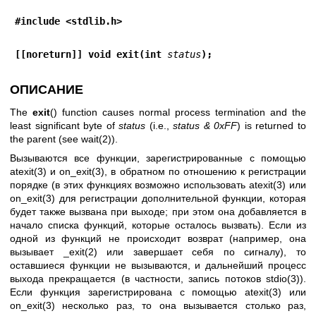
#include <stdlib.h>
[[noreturn]] void exit(int 
status
);
ОПИСАНИЕ
The
exit
() function causes normal process termination and the
least significant byte of
status
(i.e.,
status & 0xFF
) is returned to
the parent (see
wait(2)
).
Вызываются все функции, зарегистрированные с помощью
atexit(3)
и
on_exit(3)
, в обратном по отношению к регистрации
порядке (в этих функциях возможно использовать
atexit(3)
или
on_exit(3)
для регистрации дополнительной функции, которая
будет также вызвана при выходе; при этом она добавляется в
начало списка функций, которые осталось вызвать). Если из
одной из функций не происходит возврат (например, она
вызывает
_exit(2)
или завершает себя по сигналу), то
оставшиеся функции не вызываются, и дальнейший процесс
выхода прекращается (в частности, запись потоков
stdio(3)
).
Если функция зарегистрирована с помощью
atexit(3)
или
on_exit(3)
несколько раз, то она вызывается столько раз,