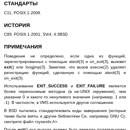
СТАНДАРТЫ
C11, POSIX.1-2008.
ИСТОРИЯ
C89, POSIX.1-2001, SVr4, 4.3BSD.
ПРИМЕЧАНИЯ
Поведение не определено, если одна из функций,
зарегистрированных с помощью
atexit(3)
и
on_exit(3)
, вызовет
exit
() или
longjmp(3)
. Заметим, что вызов
execve(2)
удаляет
регистрацию функций, сделанную с помощью
atexit(3)
и
on_exit(3)
.
Использование
EXIT_SUCCESS
и
EXIT_FAILURE
является
более переносимым методом (в не-UNIX окружения), чем
указание 0 и какого-то ненулевого значения (например, 1 или
-1). В частности, в VMS используется другое соглашение.
В BSD пытались стандартизовать коды завершения (которые
также были взяты и другие библиотеки Си, например GNU C);
смотрите файл
<sysexits.h>
.
После
exit
() код выхода должен быть передан родительскому