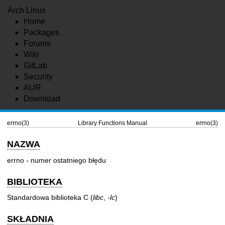
Arch Linux
Home
Packages
Forums
Wiki
GitLab
Security
AUR
Download
errno(3)
Library Functions Manual
errno(3)
NAZWA
errno - numer ostatniego błędu
BIBLIOTEKA
Standardowa biblioteka C (
libc
,
-lc
)
SKŁADNIA