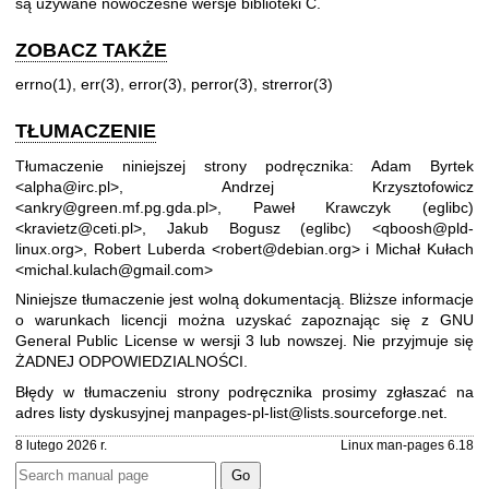
są używane nowoczesne wersje biblioteki C.
ZOBACZ TAKŻE
errno(1)
,
err(3)
,
error(3)
,
perror(3)
,
strerror(3)
TŁUMACZENIE
Tłumaczenie niniejszej strony podręcznika: Adam Byrtek
<alpha@irc.pl>, Andrzej Krzysztofowicz
<ankry@green.mf.pg.gda.pl>, Paweł Krawczyk (eglibc)
<kravietz@ceti.pl>, Jakub Bogusz (eglibc) <qboosh@pld-
linux.org>, Robert Luberda <robert@debian.org> i Michał Kułach
<michal.kulach@gmail.com>
Niniejsze tłumaczenie jest wolną dokumentacją. Bliższe informacje
o warunkach licencji można uzyskać zapoznając się z
GNU
General Public License w wersji 3
lub nowszej. Nie przyjmuje się
ŻADNEJ ODPOWIEDZIALNOŚCI.
Błędy w tłumaczeniu strony podręcznika prosimy zgłaszać na
adres listy dyskusyjnej
manpages-pl-list@lists.sourceforge.net
.
8 lutego 2026 r.
Linux man-pages 6.18