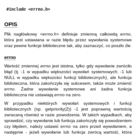
#include <errno.h>
OPIS
Plik nagłówkowy
<errno.h>
definiuje zmienną całkowitą
errno
,
która jest ustawiana w razie błędu przez wywołania systemowe
oraz pewne funkcje biblioteczne tak, aby zaznaczyć, co poszło źle.
errno
Wartość zmiennej
errno
jest istotna, tylko gdy wywołanie zwróciło
błąd (tj. -1 w wypadku większości wywołań systemowych; -1 lub
NULL w wypadku większości funkcji bibliotecznych), ale funkcja
biblioteczna, która zakończyła się sukcesem, także
może
zmienić
errno
. Żadne wywołanie systemowe ani żadna funkcja
biblioteczna nie ustawiają
errno
na zero.
W przypadku niektórych wywołań systemowych i funkcji
bibliotecznych (np.
getpriority(2)
) -1 jest poprawną wartością
zwracaną również w razie powodzenia. W takich wypadkach, aby
sprawdzić, czy wywołanie lub funkcja zakończyły się powodzeniem
czy błędem, należy ustawić
errno
na zero przed wywołaniem, a
następnie - jeżeli wywołanie lub funkcja zwrócą wartość, która