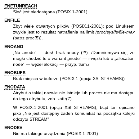
ENETUNREACH
Sieć jest niedostępna (POSIX.1-2001).
ENFILE
Zbyt wiele otwartych plików (POSIX.1-2001); pod Linuksem
zwykle jest to rezultat natrafienia na limit
/proc/sys/fs/file-max
(patrz
proc(5)
).
ENOANO
„No anode” — dosł. brak anody (?!). /Domniemywa się, że
mogło chodzić tu o wariant „inode” — i-węzła lub o „allocation
node” — węzeł alokacji — przyp. tłum./
ENOBUFS
Brak miejsca w buforze (POSIX.1 (opcja XSI STREAMS)).
ENODATA
Atrybut o takiej nazwie nie istnieje lub proces nie ma dostępu
do tego atrybutu, zob.
xattr(7)
.
W POSIX.1-2001 (opcja XSI STREAMS), błąd ten opisano
jako „Nie jest dostępny żaden komunikat na początku kolejki
odczytu STREAM”
ENODEV
Nie ma takiego urządzenia (POSIX.1-2001).