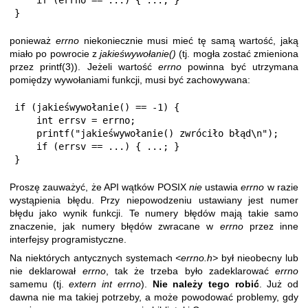
}
ponieważ
errno
niekoniecznie musi mieć tę samą wartość, jaką
miało po powrocie z
jakieśwywołanie()
(tj. mogła zostać zmieniona
przez
printf(3)
). Jeżeli wartość
errno
powinna być utrzymana
pomiędzy wywołaniami funkcji, musi być zachowywana:
if (jakieśwywołanie() == -1) {

    int errsv = errno;

    printf("jakieśwywołanie() zwróciło błąd\n");

    if (errsv == ...) { ...; }

}
Proszę zauważyć, że API wątków POSIX
nie
ustawia
errno
w razie
wystąpienia błędu. Przy niepowodzeniu ustawiany jest numer
błędu jako wynik funkcji. Te numery błędów mają takie samo
znaczenie, jak numery błędów zwracane w
errno
przez inne
interfejsy programistyczne.
Na niektórych antycznych systemach
<errno.h>
był nieobecny lub
nie deklarował
errno
, tak że trzeba było zadeklarować
errno
samemu (tj.
extern int errno
).
Nie należy tego robić
. Już od
dawna nie ma takiej potrzeby, a może powodować problemy, gdy