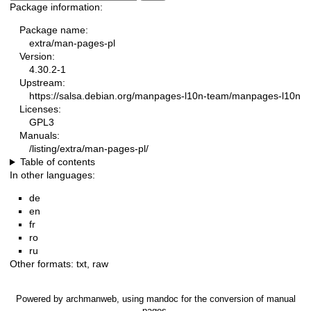
Package information:
Package name:
extra/man-pages-pl
Version:
4.30.2-1
Upstream:
https://salsa.debian.org/manpages-l10n-team/manpages-l10n
Licenses:
GPL3
Manuals:
/listing/extra/man-pages-pl/
Table of contents
In other languages:
de
en
fr
ro
ru
Other formats:
txt
,
raw
Powered by
archmanweb
, using
mandoc
for the conversion of manual
pages.