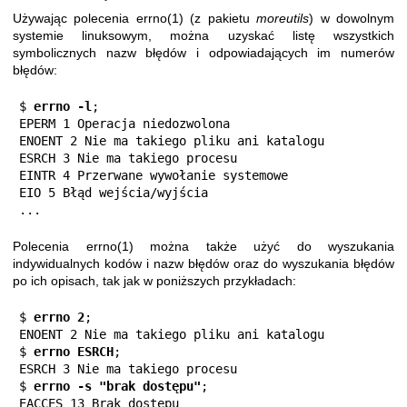
Używając polecenia
errno(1)
(z pakietu
moreutils
) w dowolnym
systemie linuksowym, można uzyskać listę wszystkich
symbolicznych nazw błędów i odpowiadających im numerów
błędów:
$
 errno -l
;

EPERM 1 Operacja niedozwolona

ENOENT 2 Nie ma takiego pliku ani katalogu

ESRCH 3 Nie ma takiego procesu

EINTR 4 Przerwane wywołanie systemowe

EIO 5 Błąd wejścia/wyjścia

...
Polecenia
errno(1)
można także użyć do wyszukania
indywidualnych kodów i nazw błędów oraz do wyszukania błędów
po ich opisach, tak jak w poniższych przykładach:
$
 errno 2
;

ENOENT 2 Nie ma takiego pliku ani katalogu

$
 errno ESRCH
;

ESRCH 3 Nie ma takiego procesu

$
 errno -s "brak dostępu"
;

EACCES 13 Brak dostępu