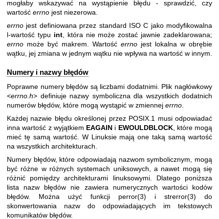
mogłaby wskazywać na wystąpienie błędu - sprawdzić, czy
wartość
errno
jest niezerowa.
errno
jest definiowana przez standard ISO C jako modyfikowalna
l-wartość typu
int
, która nie może zostać jawnie zadeklarowana;
errno
może być makrem. Wartość
errno
jest lokalna w obrębie
wątku, jej zmiana w jednym wątku nie wpływa na wartość w innym.
Numery i nazwy błędów
Poprawne numery błędów są liczbami dodatnimi. Plik nagłówkowy
<errno.h>
definiuje nazwy symboliczna dla wszystkich dodatnich
numerów błędów, które mogą wystąpić w zmiennej
errno
.
Każdej nazwie błędu określonej przez POSIX.1 musi odpowiadać
inna wartość z wyjątkiem
EAGAIN
i
EWOULDBLOCK
, które mogą
mieć tę samą wartość. W Linuksie mają one taką samą wartość
na wszystkich architekturach.
Numery błędów, które odpowiadają nazwom symbolicznym, mogą
być różne w różnych systemach uniksowych, a nawet mogą się
różnić pomiędzy architekturami linuksowymi. Dlatego poniższa
lista nazw błędów nie zawiera numerycznych wartości kodów
błędów. Można użyć funkcji
perror(3)
i
strerror(3)
do
skonwertowania nazw do odpowiadających im tekstowych
komunikatów błędów.