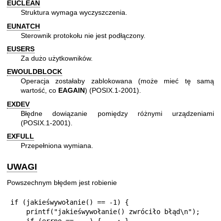
EUCLEAN
Struktura wymaga wyczyszczenia.
EUNATCH
Sterownik protokołu nie jest podłączony.
EUSERS
Za dużo użytkowników.
EWOULDBLOCK
Operacja zostałaby zablokowana (może mieć tę samą
wartość, co
EAGAIN
) (POSIX.1-2001).
EXDEV
Błędne dowiązanie pomiędzy różnymi urządzeniami
(POSIX.1-2001).
EXFULL
Przepełniona wymiana.
UWAGI
Powszechnym błędem jest robienie
if (jakieśwywołanie() == -1) {

    printf("jakieśwywołanie() zwróciło błąd\n");

    if (errno == ...) { ...; }
