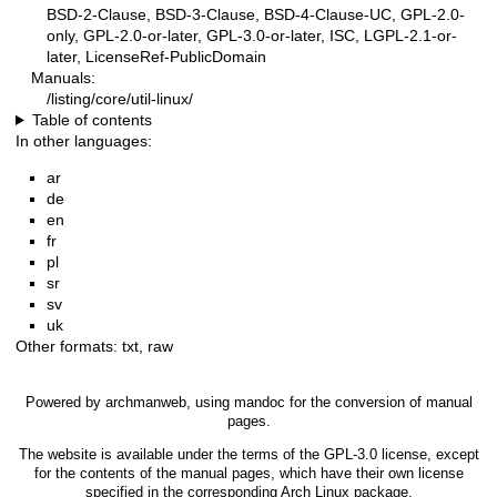
BSD-2-Clause, BSD-3-Clause, BSD-4-Clause-UC, GPL-2.0-
only, GPL-2.0-or-later, GPL-3.0-or-later, ISC, LGPL-2.1-or-
later, LicenseRef-PublicDomain
Manuals:
/listing/core/util-linux/
Table of contents
In other languages:
ar
de
en
fr
pl
sr
sv
uk
Other formats:
txt
,
raw
Powered by
archmanweb
, using
mandoc
for the conversion of manual
pages.
The website is available under the terms of the
GPL-3.0
license, except
for the contents of the manual pages, which have their own license
specified in the corresponding Arch Linux package.