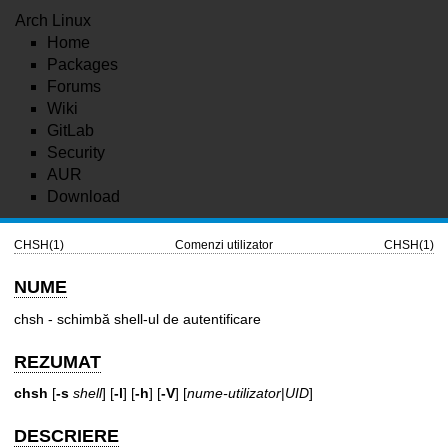
Arch Linux
Home
Packages
Forums
Wiki
GitLab
Security
AUR
Download
CHSH(1)
Comenzi utilizator
CHSH(1)
NUME
chsh - schimbă shell-ul de autentificare
REZUMAT
chsh
[
-s
shell
] [
-l
] [
-h
] [
-V
] [
nume-utilizator
|
UID
]
DESCRIERE