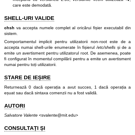
care este demodată.
SHELL-URI VALIDE
chsh
va accepta numele complet al oricărui fișier executabil din
sistem.
Comportamentul implicit pentru utilizatorii non-root este de a
accepta numai shell-urile enumerate în fișierul
/etc/shells
și de a
emite un avertisment pentru utilizatorul root. De asemenea, poate
fi configurat în momentul compilării pentru a emite un avertisment
numai pentru toți utilizatorii.
STARE DE IEȘIRE
Returnează 0 dacă operația a avut succes, 1 dacă operația a
eșuat sau dacă sintaxa comenzii nu a fost validă.
AUTORI
Salvatore Valente
<svalente@mit.edu>
CONSULTAȚI ȘI