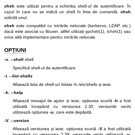
chsh
este utilizat pentru a schimba shell-ul de autentificare. În
cazul în care nu se indică un shell în linia de comandă,
chsh
solicită unul.
chsh
este compatibil cu intrările nelocale (kerberos, LDAP, etc.)
dacă este asociat cu libuser, altfel utilizați
ypchsh(1)
,
lchsh(1)
sau
orice altă implementare pentru intrările nelocale.
OPȚIUNI
-s
,
--shell
shell
Specifică shell-ul de autentificare.
-l
,
--list-shells
Afișează lista de shell-uri listate în
/etc/shells
și iese.
-h
,
--help
Afișează mesajul de ajutor și iese; opțiunea scurtă
-h
a fost
utilizată începând cu versiunea 2.30; versiunile vechi
utilizează opțiunea
-u
, care este depășită.
-V
,
--version
Afișează versiunea și iese; opțiunea scurtă
-V
a fost utilizată
începând cu versiunea 2.39; versiunile vechi utilizează
-v
,