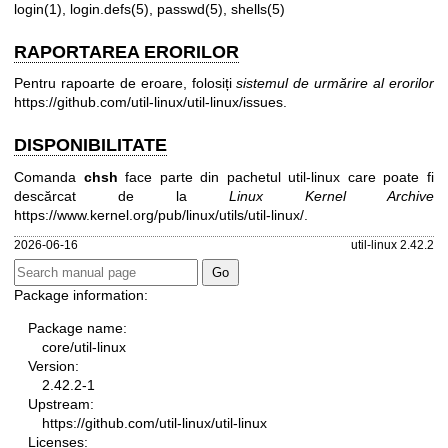
login(1)
,
login.defs(5)
,
passwd(5)
,
shells(5)
RAPORTAREA ERORILOR
Pentru rapoarte de eroare, folosiți
sistemul de urmărire al erorilor
https://github.com/util-linux/util-linux/issues
.
DISPONIBILITATE
Comanda
chsh
face parte din pachetul util-linux care poate fi
descărcat de la
Linux Kernel Archive
https://www.kernel.org/pub/linux/utils/util-linux/
.
2026-06-16
util-linux 2.42.2
Package information:
Package name:
core/util-linux
Version:
2.42.2-1
Upstream:
https://github.com/util-linux/util-linux
Licenses: