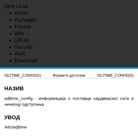
Arch Linux
Home
Packages
Forums
Wiki
GitLab
Security
AUR
Download
ADJTIME_CONFIG(5)
Формати датотеке
ADJTIME_CONFIG(5)
НАЗИВ
adjtime_config - информација о поставци хардверског сата и
чиниоцу одступања
УВОД
/etc/adjtime