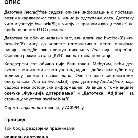
ОПИС
Датотека
/etc/adjtime
садржи описне информације о поставци
режима хардверског сата и чиниоцу одступања сата. Датотеку
чита и уписује
hwclock(8)
; и читају је програми као „rtcwake“ да
прибаве режим RTC времена.
Датотека се обично налази у
/etc
, али алати као
hwclock(8)
или
rtcwake(8)
могу да користе алтернативно место опцијама
линије наредби ако приступ писања у
/etc
није потребан.
Основни режим сата је „КУВ“ ако датотека недостаје.
Хардверски сат обично није баш тачан. Међутим, већи део
његове нетачности је потпуно прдвидив – добија или губи исту
количину времена сваког дана. Ово се зове систематским
одступањем. Алатка
hwclock(8)
чува датотеку
/etc/adjtime
, која
садржи неке историјске информације. За више о томе видите
одељке „
Функција дотеривања
“ и „
Датотека „Adjtime“
“ за
страницу упутства
hwclock
-а(8).
Формат
adjtime
датотеке је, у АСКРИ-ју.
Први ред
Три броја, раздвојена празнинама:
чинилац одступања