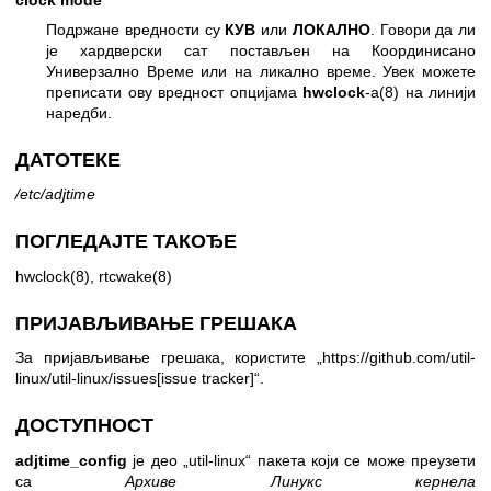
Подржане вредности су
КУВ
или
ЛОКАЛНО
. Говори да ли
је хардверски сат постављен на Координисано
Универзално Време или на ликално време. Увек можете
преписати ову вредност опцијама
hwclock
-а(8) на линији
наредби.
ДАТОТЕКЕ
/etc/adjtime
ПОГЛЕДАЈТЕ ТАКОЂЕ
hwclock(8)
,
rtcwake(8)
ПРИЈАВЉИВАЊЕ ГРЕШАКА
За пријављивање грешака, користите „
https://github.com/util-
linux/util-linux/issues[issue
tracker]“.
ДОСТУПНОСТ
adjtime_config
је део „util-linux“ пакета који се може преузети
са
Архиве Линукс кернела