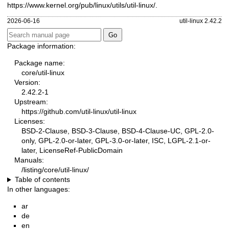
https://www.kernel.org/pub/linux/utils/util-linux/
.
2026-06-16
util-linux 2.42.2
Package information:
Package name:
core/util-linux
Version:
2.42.2-1
Upstream:
https://github.com/util-linux/util-linux
Licenses:
BSD-2-Clause, BSD-3-Clause, BSD-4-Clause-UC, GPL-2.0-
only, GPL-2.0-or-later, GPL-3.0-or-later, ISC, LGPL-2.1-or-
later, LicenseRef-PublicDomain
Manuals:
/listing/core/util-linux/
Table of contents
In other languages:
ar
de
en