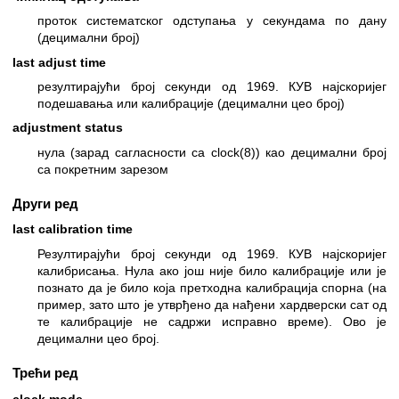
проток систематског одступања у секундама по дану
(децимални број)
last adjust time
резултирајући број секунди од 1969. КУВ најскоријег
подешавања или калибрације (децимални цео број)
adjustment status
нула (зарад сагласности са
clock(8)
) као децимални број
са покретним зарезом
Други ред
last calibration time
Резултирајући број секунди од 1969. КУВ најскоријег
калибрисања. Нула ако још није било калибрације или је
познато да је било која претходна калибрација спорна (на
пример, зато што је утврђено да нађени хардверски сат од
те калибрације не садржи исправно време). Ово је
децимални цео број.
Трећи ред
clock mode