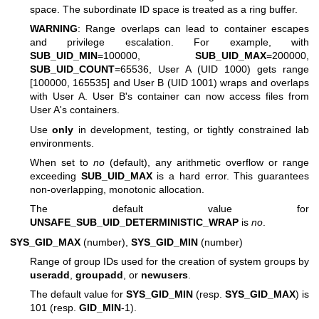
space. The subordinate ID space is treated as a ring buffer.
WARNING
: Range overlaps can lead to container escapes
and privilege escalation. For example, with
SUB_UID_MIN
=100000,
SUB_UID_MAX
=200000,
SUB_UID_COUNT
=65536, User A (UID 1000) gets range
[100000, 165535] and User B (UID 1001) wraps and overlaps
with User A. User B's container can now access files from
User A's containers.
Use
only
in development, testing, or tightly constrained lab
environments.
When set to
no
(default), any arithmetic overflow or range
exceeding
SUB_UID_MAX
is a hard error. This guarantees
non-overlapping, monotonic allocation.
The default value for
UNSAFE_SUB_UID_DETERMINISTIC_WRAP
is
no
.
SYS_GID_MAX
(number),
SYS_GID_MIN
(number)
Range of group IDs used for the creation of system groups by
useradd
,
groupadd
, or
newusers
.
The default value for
SYS_GID_MIN
(resp.
SYS_GID_MAX
) is
101 (resp.
GID_MIN
-1).