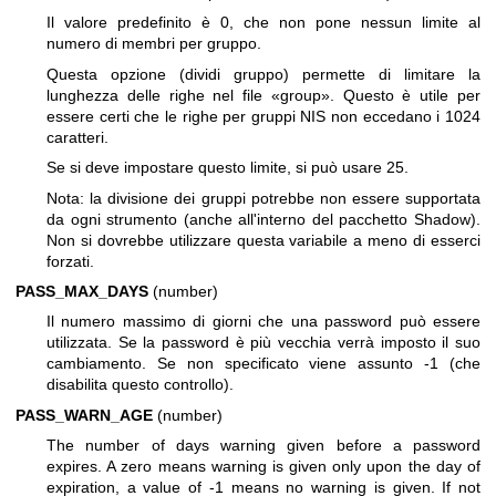
Il valore predefinito è 0, che non pone nessun limite al
numero di membri per gruppo.
Questa opzione (dividi gruppo) permette di limitare la
lunghezza delle righe nel file «group». Questo è utile per
essere certi che le righe per gruppi NIS non eccedano i 1024
caratteri.
Se si deve impostare questo limite, si può usare 25.
Nota: la divisione dei gruppi potrebbe non essere supportata
da ogni strumento (anche all'interno del pacchetto Shadow).
Non si dovrebbe utilizzare questa variabile a meno di esserci
forzati.
PASS_MAX_DAYS
(number)
Il numero massimo di giorni che una password può essere
utilizzata. Se la password è più vecchia verrà imposto il suo
cambiamento. Se non specificato viene assunto -1 (che
disabilita questo controllo).
PASS_WARN_AGE
(number)
The number of days warning given before a password
expires. A zero means warning is given only upon the day of
expiration, a value of -1 means no warning is given. If not