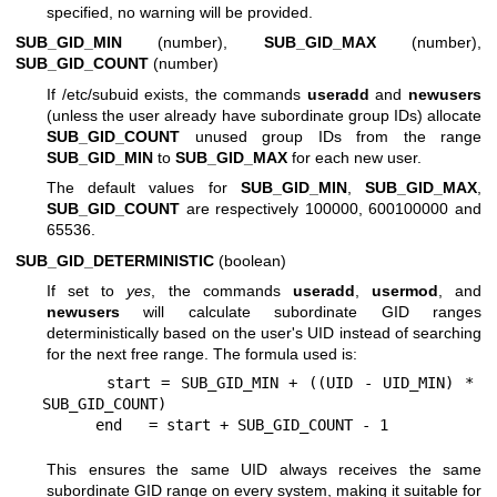
specified, no warning will be provided.
SUB_GID_MIN
(number),
SUB_GID_MAX
(number),
SUB_GID_COUNT
(number)
If /etc/subuid exists, the commands
useradd
and
newusers
(unless the user already have subordinate group IDs) allocate
SUB_GID_COUNT
unused group IDs from the range
SUB_GID_MIN
to
SUB_GID_MAX
for each new user.
The default values for
SUB_GID_MIN
,
SUB_GID_MAX
,
SUB_GID_COUNT
are respectively 100000, 600100000 and
65536.
SUB_GID_DETERMINISTIC
(boolean)
If set to
yes
, the commands
useradd
,
usermod
, and
newusers
will calculate subordinate GID ranges
deterministically based on the user's UID instead of searching
for the next free range. The formula used is:
      start = SUB_GID_MIN + ((UID - UID_MIN) * 
SUB_GID_COUNT)

This ensures the same UID always receives the same
subordinate GID range on every system, making it suitable for