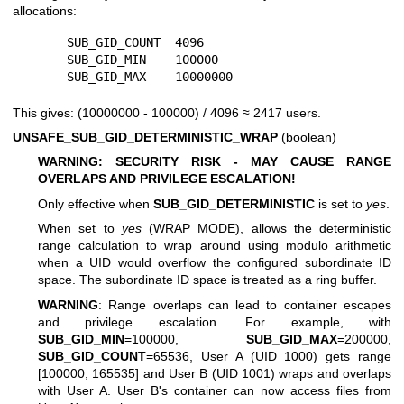
allocations:
        SUB_GID_COUNT  4096

        SUB_GID_MIN    100000

This gives: (10000000 - 100000) / 4096 ≈ 2417 users.
UNSAFE_SUB_GID_DETERMINISTIC_WRAP
(boolean)
WARNING: SECURITY RISK - MAY CAUSE RANGE
OVERLAPS AND PRIVILEGE ESCALATION!
Only effective when
SUB_GID_DETERMINISTIC
is set to
yes
.
When set to
yes
(WRAP MODE), allows the deterministic
range calculation to wrap around using modulo arithmetic
when a UID would overflow the configured subordinate ID
space. The subordinate ID space is treated as a ring buffer.
WARNING
: Range overlaps can lead to container escapes
and privilege escalation. For example, with
SUB_GID_MIN
=100000,
SUB_GID_MAX
=200000,
SUB_GID_COUNT
=65536, User A (UID 1000) gets range
[100000, 165535] and User B (UID 1001) wraps and overlaps
with User A. User B's container can now access files from