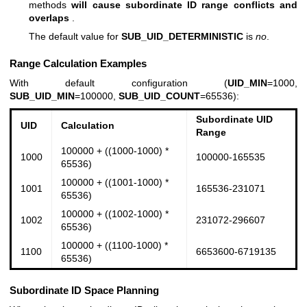
methods
will cause subordinate ID range conflicts and
overlaps
.
The default value for
SUB_UID_DETERMINISTIC
is
no
.
Range Calculation Examples
With default configuration (
UID_MIN
=1000,
SUB_UID_MIN
=100000,
SUB_UID_COUNT
=65536):
Subordinate UID
UID
Calculation
Range
100000 + ((1000-1000) *
1000
100000-165535
65536)
100000 + ((1001-1000) *
1001
165536-231071
65536)
100000 + ((1002-1000) *
1002
231072-296607
65536)
100000 + ((1100-1000) *
1100
6653600-6719135
65536)
Subordinate ID Space Planning