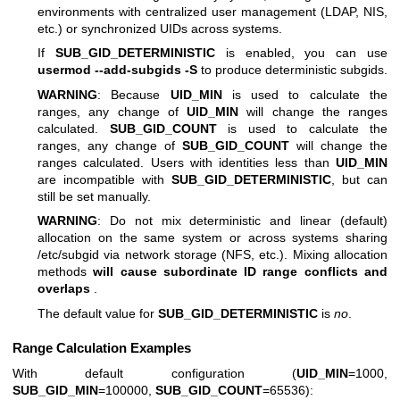
environments with centralized user management (LDAP, NIS,
etc.) or synchronized UIDs across systems.
If
SUB_GID_DETERMINISTIC
is enabled, you can use
usermod --add-subgids -S
to produce deterministic subgids.
WARNING
: Because
UID_MIN
is used to calculate the
ranges, any change of
UID_MIN
will change the ranges
calculated.
SUB_GID_COUNT
is used to calculate the
ranges, any change of
SUB_GID_COUNT
will change the
ranges calculated. Users with identities less than
UID_MIN
are incompatible with
SUB_GID_DETERMINISTIC
, but can
still be set manually.
WARNING
: Do not mix deterministic and linear (default)
allocation on the same system or across systems sharing
/etc/subgid via network storage (NFS, etc.). Mixing allocation
methods
will cause subordinate ID range conflicts and
overlaps
.
The default value for
SUB_GID_DETERMINISTIC
is
no
.
Range Calculation Examples
With default configuration (
UID_MIN
=1000,
SUB_GID_MIN
=100000,
SUB_GID_COUNT
=65536):