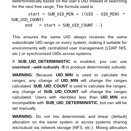
deterministically based on the user's UID instead of searching
for the next free range. The formula used is:
      start = SUB_UID_MIN + ((UID - UID_MIN) * 
SUB_UID_COUNT)

This ensures the same UID always receives the same
subordinate UID range on every system, making it suitable for
environments with centralized user management (LDAP, NIS,
etc.) or synchronized UIDs across systems.
If
SUB_UID_DETERMINISTIC
is enabled, you can use
usermod --add-subuids -S
to produce deterministic subuids.
WARNING
: Because
UID_MIN
is used to calculate the
ranges, any change of
UID_MIN
will change the ranges
calculated.
SUB_UID_COUNT
is used to calculate the ranges,
any change of
SUB_UID_COUNT
will change the ranges
calculated. Users with identities less than
UID_MIN
are
incompatible with
SUB_UID_DETERMINISTIC
, but can still be
set manually.
WARNING
: Do not mix deterministic and linear (default)
allocation on the same system or across systems sharing
/etc/subuid via network storage (NFS, etc.). Mixing allocation