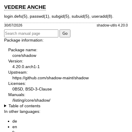
VEDERE ANCHE
login.defs(5)
,
passwd(1)
,
subgid(5)
,
subuid(5)
,
useradd(8)
.
30/07/2026
shadow-utils 4.20.0
Package information:
Package name:
core/shadow
Version:
4.20.0.arch1-1
Upstream:
https://github.com/shadow-maint/shadow
Licenses:
0BSD, BSD-3-Clause
Manuals:
/listing/core/shadow/
Table of contents
In other languages:
de
en