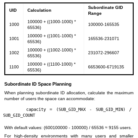
Subordinate GID
UID
Calculation
Range
100000 + ((1000-1000) *
1000
100000-165535
65536)
100000 + ((1001-1000) *
1001
165536-231071
65536)
100000 + ((1002-1000) *
1002
231072-296607
65536)
100000 + ((1100-1000) *
1100
6653600-6719135
65536)
Subordinate ID Space Planning
When planning subordinate ID allocation, calculate the maximum
number of users the space can accommodate:
      capacity = (SUB_GID_MAX - SUB_GID_MIN) / 
With default values: (600100000 - 100000) / 65536 ≈ 9155 users.
For high-density environments with many users and smaller