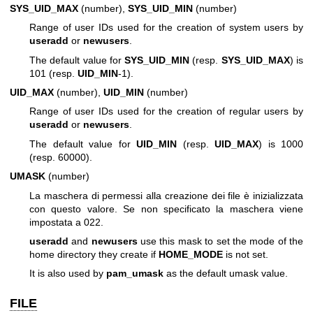
SYS_UID_MAX
(number),
SYS_UID_MIN
(number)
Range of user IDs used for the creation of system users by
useradd
or
newusers
.
The default value for
SYS_UID_MIN
(resp.
SYS_UID_MAX
) is
101 (resp.
UID_MIN
-1).
UID_MAX
(number),
UID_MIN
(number)
Range of user IDs used for the creation of regular users by
useradd
or
newusers
.
The default value for
UID_MIN
(resp.
UID_MAX
) is 1000
(resp. 60000).
UMASK
(number)
La maschera di permessi alla creazione dei file è inizializzata
con questo valore. Se non specificato la maschera viene
impostata a 022.
useradd
and
newusers
use this mask to set the mode of the
home directory they create if
HOME_MODE
is not set.
It is also used by
pam_umask
as the default umask value.
FILE