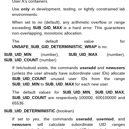
User A's containers.
Use
only
in development, testing, or tightly constrained lab
environments.
When set to
no
(default), any arithmetic overflow or range
exceeding
SUB_GID_MAX
is a hard error. This guarantees
non-overlapping, monotonic allocation.
The default value for
UNSAFE_SUB_GID_DETERMINISTIC_WRAP
is
no
.
SUB_UID_MIN
(number),
SUB_UID_MAX
(number),
SUB_UID_COUNT
(number)
If /etc/subuid exists, the commands
useradd
and
newusers
(unless the user already have subordinate user IDs) allocate
SUB_UID_COUNT
unused user IDs from the range
SUB_UID_MIN
to
SUB_UID_MAX
for each new user.
The default values for
SUB_UID_MIN
,
SUB_UID_MAX
,
SUB_UID_COUNT
are respectively 100000, 600100000 and
65536.
SUB_UID_DETERMINISTIC
(boolean)
If set to
yes
, the commands
useradd
,
usermod
, and
newusers
will calculate subordinate UID ranges