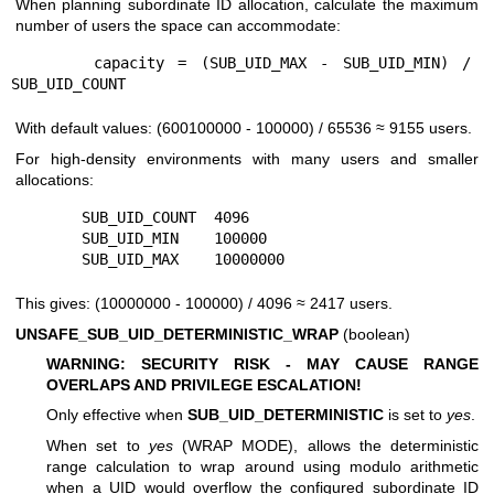
When planning subordinate ID allocation, calculate the maximum
number of users the space can accommodate:
      capacity = (SUB_UID_MAX - SUB_UID_MIN) / 
With default values: (600100000 - 100000) / 65536 ≈ 9155 users.
For high-density environments with many users and smaller
allocations:
        SUB_UID_COUNT  4096

        SUB_UID_MIN    100000

This gives: (10000000 - 100000) / 4096 ≈ 2417 users.
UNSAFE_SUB_UID_DETERMINISTIC_WRAP
(boolean)
WARNING: SECURITY RISK - MAY CAUSE RANGE
OVERLAPS AND PRIVILEGE ESCALATION!
Only effective when
SUB_UID_DETERMINISTIC
is set to
yes
.
When set to
yes
(WRAP MODE), allows the deterministic
range calculation to wrap around using modulo arithmetic
when a UID would overflow the configured subordinate ID