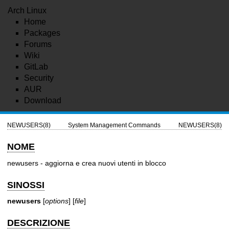
Arch Linux
Home
Packages
Forums
Wiki
GitLab
Security
AUR
Download
NEWUSERS(8)
System Management Commands
NEWUSERS(8)
NOME
newusers - aggiorna e crea nuovi utenti in blocco
SINOSSI
newusers
[
options
] [
file
]
DESCRIZIONE