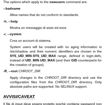
The options which apply to the
newusers
command are:
--badname
Allow names that do not conform to standards.
-h
,
--help
Mostra un messaggio di aiuto ed esce.
-r
,
--system
Crea un account di sistema.
System users will be created with no aging information in
/etc/shadow, and their numeric identifiers are chosen in the
SYS_UID_MIN
-
SYS_UID_MAX
range, defined in login.defs,
instead of
UID_MIN
-
UID_MAX
(and their
GID
counterparts for
the creation of groups).
-R
,
--root
CHROOT_DIR
Apply changes in the
CHROOT_DIR
directory and use the
configuration files from the
CHROOT_DIR
directory. Only
absolute paths are supported. No SELINUX support.
AVVISI/CAVEAT
Il file di input deve essere protetto poiché contiene password non