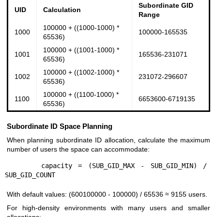
Subordinate GID
UID
Calculation
Range
100000 + ((1000-1000) *
1000
100000-165535
65536)
100000 + ((1001-1000) *
1001
165536-231071
65536)
100000 + ((1002-1000) *
1002
231072-296607
65536)
100000 + ((1100-1000) *
1100
6653600-6719135
65536)
Subordinate ID Space Planning
When planning subordinate ID allocation, calculate the maximum
number of users the space can accommodate:
      capacity = (SUB_GID_MAX - SUB_GID_MIN) / 
With default values: (600100000 - 100000) / 65536 ≈ 9155 users.
For high-density environments with many users and smaller
allocations: