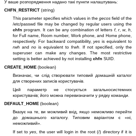
У ваше розпорядження надано такі пункти налаштувань:
CHFN_RESTRICT
(string)
This parameter specifies which values in the
gecos
field of the
/etc/passwd file may be changed by regular users using the
chfn
program. It can be any combination of letters
f
,
r
,
w
,
h
,
for Full name, Room number, Work phone, and Home phone,
respectively. For backward compatibility,
yes
is equivalent to
rwh
and
no
is equivalent to
frwh
. If not specified, only the
superuser can make any changes. The most restrictive
setting is better achieved by not installing
chfn
SUID.
CREATE_HOME
(boolean)
Визначає, чи слід створювати типовий домашній каталог
для створених записів користувачів.
Цей параметр не стосується загальносистемних
користувачів; його можна перевизначити у рядку команди.
DEFAULT_HOME
(boolean)
Вказує на те, ви можливий вхід, якщо неможливо перейти
до домашнього каталогу. Типовим варіантом є «ні,
неможливий».
If set to
yes
, the user will login in the root (/) directory if it is