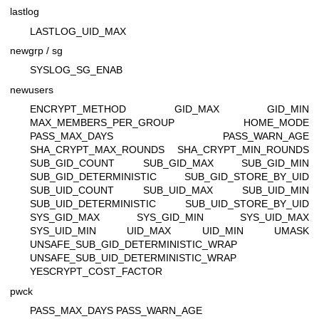
lastlog
LASTLOG_UID_MAX
newgrp / sg
SYSLOG_SG_ENAB
newusers
ENCRYPT_METHOD GID_MAX GID_MIN
MAX_MEMBERS_PER_GROUP HOME_MODE
PASS_MAX_DAYS PASS_WARN_AGE
SHA_CRYPT_MAX_ROUNDS SHA_CRYPT_MIN_ROUNDS
SUB_GID_COUNT SUB_GID_MAX SUB_GID_MIN
SUB_GID_DETERMINISTIC SUB_GID_STORE_BY_UID
SUB_UID_COUNT SUB_UID_MAX SUB_UID_MIN
SUB_UID_DETERMINISTIC SUB_UID_STORE_BY_UID
SYS_GID_MAX SYS_GID_MIN SYS_UID_MAX
SYS_UID_MIN UID_MAX UID_MIN UMASK
UNSAFE_SUB_GID_DETERMINISTIC_WRAP
UNSAFE_SUB_UID_DETERMINISTIC_WRAP
YESCRYPT_COST_FACTOR
pwck
PASS_MAX_DAYS PASS_WARN_AGE