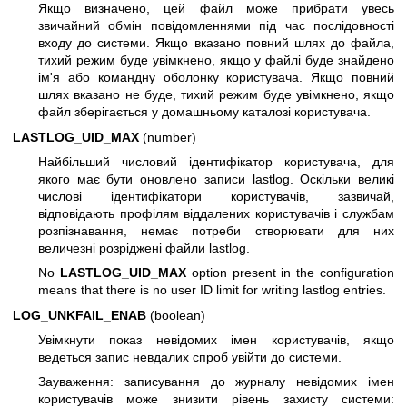
Якщо визначено, цей файл може прибрати увесь
звичайний обмін повідомленнями під час послідовності
входу до системи. Якщо вказано повний шлях до файла,
тихий режим буде увімкнено, якщо у файлі буде знайдено
ім'я або командну оболонку користувача. Якщо повний
шлях вказано не буде, тихий режим буде увімкнено, якщо
файл зберігається у домашньому каталозі користувача.
LASTLOG_UID_MAX
(number)
Найбільший числовий ідентифікатор користувача, для
якого має бути оновлено записи lastlog. Оскільки великі
числові ідентифікатори користувачів, зазвичай,
відповідають профілям віддалених користувачів і службам
розпізнавання, немає потреби створювати для них
величезні розріджені файли lastlog.
No
LASTLOG_UID_MAX
option present in the configuration
means that there is no user ID limit for writing lastlog entries.
LOG_UNKFAIL_ENAB
(boolean)
Увімкнути показ невідомих імен користувачів, якщо
ведеться запис невдалих спроб увійти до системи.
Зауваження: записування до журналу невідомих імен
користувачів може знизити рівень захисту системи: