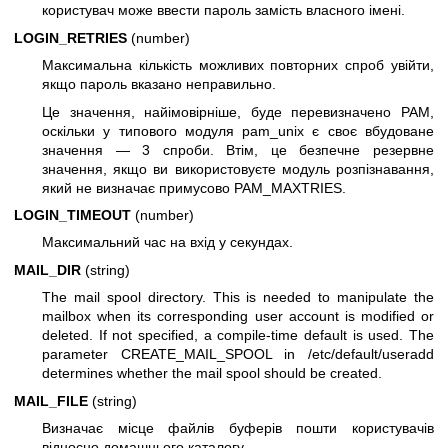
користувач може ввести пароль замість власного імені.
LOGIN_RETRIES
(number)
Максимальна кількість можливих повторних спроб увійти,
якщо пароль вказано неправильно.
Це значення, найімовірніше, буде перевизначено PAM,
оскільки у типового модуля pam_unix є своє вбудоване
значення — 3 спроби. Втім, це безпечне резервне
значення, якщо ви використовуєте модуль розпізнавання,
який не визначає примусово PAM_MAXTRIES.
LOGIN_TIMEOUT
(number)
Максимальний час на вхід у секундах.
MAIL_DIR
(string)
The mail spool directory. This is needed to manipulate the
mailbox when its corresponding user account is modified or
deleted. If not specified, a compile-time default is used. The
parameter CREATE_MAIL_SPOOL in /etc/default/useradd
determines whether the mail spool should be created.
MAIL_FILE
(string)
Визначає місце файлів буферів пошти користувачів
відносно домашнього каталогу.