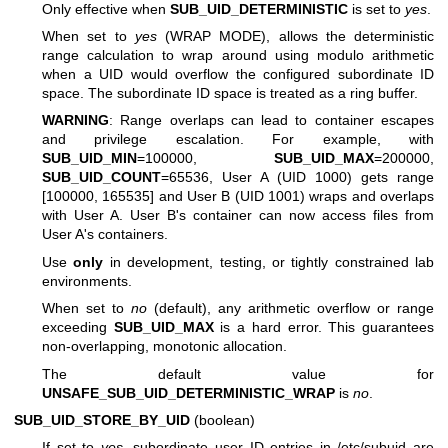
Only effective when
SUB_UID_DETERMINISTIC
is set to
yes
.
When set to
yes
(WRAP MODE), allows the deterministic
range calculation to wrap around using modulo arithmetic
when a UID would overflow the configured subordinate ID
space. The subordinate ID space is treated as a ring buffer.
WARNING
: Range overlaps can lead to container escapes
and privilege escalation. For example, with
SUB_UID_MIN
=100000,
SUB_UID_MAX
=200000,
SUB_UID_COUNT
=65536, User A (UID 1000) gets range
[100000, 165535] and User B (UID 1001) wraps and overlaps
with User A. User B's container can now access files from
User A's containers.
Use
only
in development, testing, or tightly constrained lab
environments.
When set to
no
(default), any arithmetic overflow or range
exceeding
SUB_UID_MAX
is a hard error. This guarantees
non-overlapping, monotonic allocation.
The default value for
UNSAFE_SUB_UID_DETERMINISTIC_WRAP
is
no
.
SUB_UID_STORE_BY_UID
(boolean)
If set to
yes
, subordinate user ID entries in /etc/subuid are