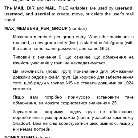
The
MAIL_DIR
and
MAIL_FILE
variables are used by
useradd
,
usermod
, and
userdel
to create, move, or delete the user's mail
spool.
MAX_MEMBERS_PER_GROUP
(number)
Maximum members per group entry. When the maximum is
reached, a new group entry (line) is started in /etc/group (with
the same name, same password, and same GID).
Типовий є значення 0, що означає, що обмеження на
кількість учасників у групі не накладатимуться.
Ця можливість (поділ груп) призначено для обмеження
довжини рядків у файлі груп. Це корисно для забезпечення
того, щоб рядки у групах NIS не ставали довшими за 1024
символів.
Якщо вам потрібно примусово встановити таке
обмеження, ви можете скористатися значенням 25.
Зауваження: підтримку поділу груп не обов'язково
передбачено в усіх програмах (навіть у засобах комплексу
Shadow). Вам не слід користуватися цією змінною, якщо у
ній немає потреби.
NONEXISTENT
(string)