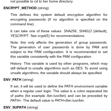
not possible to cd to her home directory.
ENCRYPT_METHOD
(string)
This defines the system default encryption algorithm for
encrypting passwords (if no algorithm is specified on the
command line).
It can take one of these values:
SHA256
,
SHA512
(default),
YESCRYPT
. See crypt(5) for recommendations.
Note: this only affects the generation of group passwords.
The generation of user passwords is done by PAM and
subject to the PAM configuration. It is recommended to set
this variable consistently with the PAM configuration.
History: This variable is used by other programs, which may
still default to unsafe algorithms such as DES. To avoid using
unsafe algorithms, the variable should always be specified.
ENV_PATH
(string)
If set, it will be used to define the PATH environment variable
when a regular user login. The value is a colon separated list
of paths (for example
/bin:/usr/bin
) and can be preceded by
PATH=
. The default value is
PATH=/bin:/usr/bin
.
ENV_SUPATH
(string)