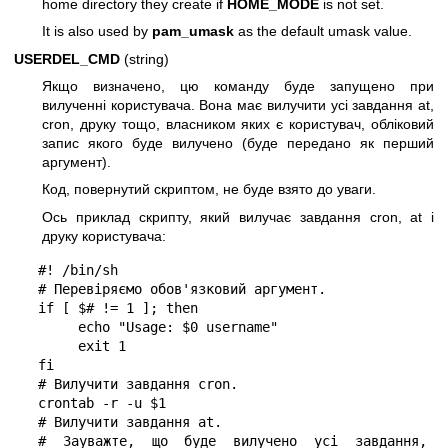
home directory they create if
HOME_MODE
is not set.
It is also used by
pam_umask
as the default umask value.
USERDEL_CMD
(string)
Якщо визначено, цю команду буде запущено при
вилученні користувача. Вона має вилучити усі завдання at,
cron, друку тощо, власником яких є користувач, обліковий
запис якого буде вилучено (буде передано як перший
аргумент).
Код, повернутий скриптом, не буде взято до уваги.
Ось приклад скрипту, який вилучає завдання cron, at і
друку користувача:
#! /bin/sh

# Перевіряємо обов'язковий аргумент.

if [ $# != 1 ]; then

     echo "Usage: $0 username"

     exit 1

fi

# Вилучити завдання cron.

crontab -r -u $1

# Вилучити завдання at.

# Зауважте, що буде вилучено усі завдання, 