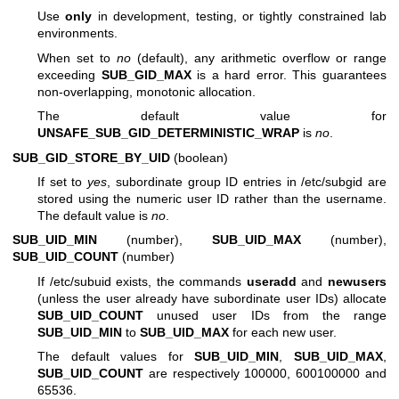
Use
only
in development, testing, or tightly constrained lab
environments.
When set to
no
(default), any arithmetic overflow or range
exceeding
SUB_GID_MAX
is a hard error. This guarantees
non-overlapping, monotonic allocation.
The default value for
UNSAFE_SUB_GID_DETERMINISTIC_WRAP
is
no
.
SUB_GID_STORE_BY_UID
(boolean)
If set to
yes
, subordinate group ID entries in /etc/subgid are
stored using the numeric user ID rather than the username.
The default value is
no
.
SUB_UID_MIN
(number),
SUB_UID_MAX
(number),
SUB_UID_COUNT
(number)
If /etc/subuid exists, the commands
useradd
and
newusers
(unless the user already have subordinate user IDs) allocate
SUB_UID_COUNT
unused user IDs from the range
SUB_UID_MIN
to
SUB_UID_MAX
for each new user.
The default values for
SUB_UID_MIN
,
SUB_UID_MAX
,
SUB_UID_COUNT
are respectively 100000, 600100000 and
65536.