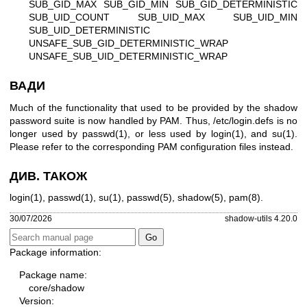
SUB_GID_MAX SUB_GID_MIN SUB_GID_DETERMINISTIC
SUB_UID_COUNT SUB_UID_MAX SUB_UID_MIN
SUB_UID_DETERMINISTIC
UNSAFE_SUB_GID_DETERMINISTIC_WRAP
UNSAFE_SUB_UID_DETERMINISTIC_WRAP
ВАДИ
Much of the functionality that used to be provided by the shadow
password suite is now handled by PAM. Thus, /etc/login.defs is no
longer used by
passwd(1)
, or less used by
login(1)
, and
su(1)
.
Please refer to the corresponding PAM configuration files instead.
ДИВ. ТАКОЖ
login(1)
,
passwd(1)
,
su(1)
,
passwd(5)
,
shadow(5)
,
pam(8)
.
30/07/2026
shadow-utils 4.20.0
Package information:
Package name:
core/shadow
Version: