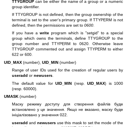
TTYGROUP
can be either the name of a group or a numeric
group identifier.
If TTYGROUP is not defined, then the group ownership of the
terminal is set to the user's primary group. If TTYPERM is not
defined, then the permissions are set to
0600
.
If you have a
write
program which is "setgid" to a special
group which owns the terminals, define TTYGROUP to the
group number and TTYPERM to 0620. Otherwise leave
TTYGROUP commented out and assign TTYPERM to either
622 or 600.
UID_MAX
(number),
UID_MIN
(number)
Range of user IDs used for the creation of regular users by
useradd
or
newusers
.
The default value for
UID_MIN
(resp.
UID_MAX
) is 1000
(resp. 60000).
UMASK
(number)
Маску режиму доступу для створення файлів буде
встановлено у це значення. Якщо не вказано, маску буде
ініціалізовано у значення 022.
useradd
and
newusers
use this mask to set the mode of the