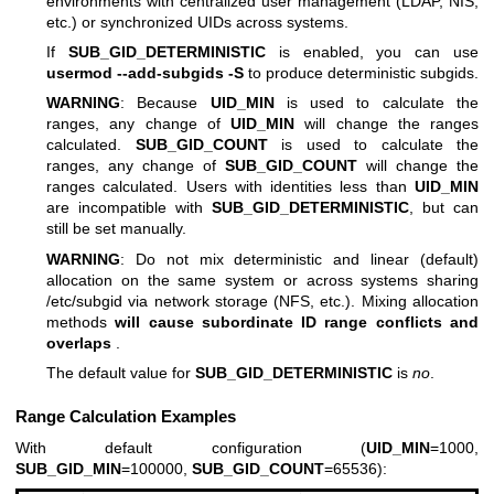
environments with centralized user management (LDAP, NIS,
etc.) or synchronized UIDs across systems.
If
SUB_GID_DETERMINISTIC
is enabled, you can use
usermod --add-subgids -S
to produce deterministic subgids.
WARNING
: Because
UID_MIN
is used to calculate the
ranges, any change of
UID_MIN
will change the ranges
calculated.
SUB_GID_COUNT
is used to calculate the
ranges, any change of
SUB_GID_COUNT
will change the
ranges calculated. Users with identities less than
UID_MIN
are incompatible with
SUB_GID_DETERMINISTIC
, but can
still be set manually.
WARNING
: Do not mix deterministic and linear (default)
allocation on the same system or across systems sharing
/etc/subgid via network storage (NFS, etc.). Mixing allocation
methods
will cause subordinate ID range conflicts and
overlaps
.
The default value for
SUB_GID_DETERMINISTIC
is
no
.
Range Calculation Examples
With default configuration (
UID_MIN
=1000,
SUB_GID_MIN
=100000,
SUB_GID_COUNT
=65536):