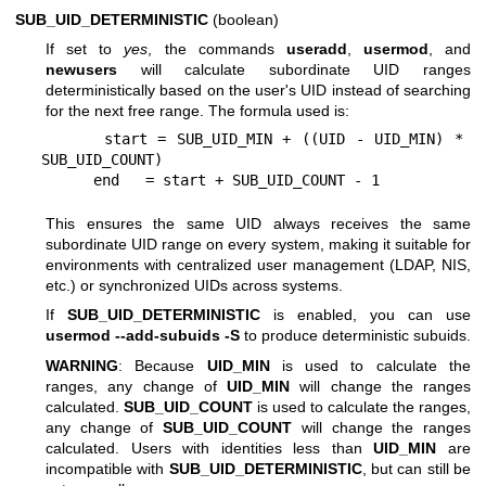
SUB_UID_DETERMINISTIC
(boolean)
If set to
yes
, the commands
useradd
,
usermod
, and
newusers
will calculate subordinate UID ranges
deterministically based on the user's UID instead of searching
for the next free range. The formula used is:
      start = SUB_UID_MIN + ((UID - UID_MIN) * 
SUB_UID_COUNT)

This ensures the same UID always receives the same
subordinate UID range on every system, making it suitable for
environments with centralized user management (LDAP, NIS,
etc.) or synchronized UIDs across systems.
If
SUB_UID_DETERMINISTIC
is enabled, you can use
usermod --add-subuids -S
to produce deterministic subuids.
WARNING
: Because
UID_MIN
is used to calculate the
ranges, any change of
UID_MIN
will change the ranges
calculated.
SUB_UID_COUNT
is used to calculate the ranges,
any change of
SUB_UID_COUNT
will change the ranges
calculated. Users with identities less than
UID_MIN
are
incompatible with
SUB_UID_DETERMINISTIC
, but can still be