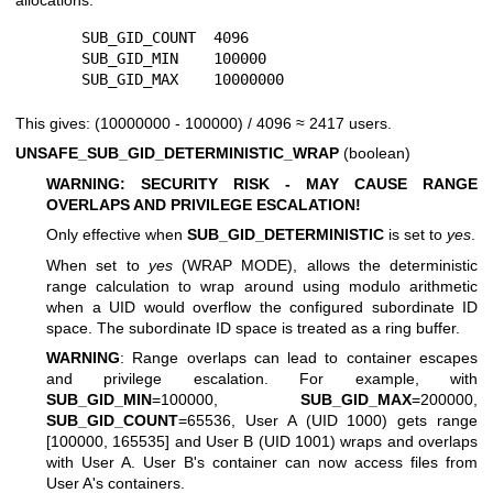
        SUB_GID_COUNT  4096

        SUB_GID_MIN    100000

This gives: (10000000 - 100000) / 4096 ≈ 2417 users.
UNSAFE_SUB_GID_DETERMINISTIC_WRAP
(boolean)
WARNING: SECURITY RISK - MAY CAUSE RANGE
OVERLAPS AND PRIVILEGE ESCALATION!
Only effective when
SUB_GID_DETERMINISTIC
is set to
yes
.
When set to
yes
(WRAP MODE), allows the deterministic
range calculation to wrap around using modulo arithmetic
when a UID would overflow the configured subordinate ID
space. The subordinate ID space is treated as a ring buffer.
WARNING
: Range overlaps can lead to container escapes
and privilege escalation. For example, with
SUB_GID_MIN
=100000,
SUB_GID_MAX
=200000,
SUB_GID_COUNT
=65536, User A (UID 1000) gets range
[100000, 165535] and User B (UID 1001) wraps and overlaps
with User A. User B's container can now access files from
User A's containers.