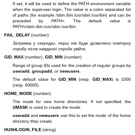
If set, it will be used to define the PATH environment variable
when the superuser login. The value is a colon separated list
of paths (for example
/sbin:/bin:/usr/sbin:/usr/bin
) and can be
preceded by
PATH=
. The default value is
PATH=/sbin:/bin:/usr/sbin:/usr/bin
.
FAIL_DELAY
(number)
Затримка у секундах, перш ніж буде дозволено повторну
спробу після невдалої спроби увійти.
GID_MAX
(number),
GID_MIN
(number)
Range of group IDs used for the creation of regular groups by
useradd
,
groupadd
, or
newusers
.
The default value for
GID_MIN
(resp.
GID_MAX
) is 1000
(resp. 60000).
HOME_MODE
(number)
The mode for new home directories. If not specified, the
UMASK
is used to create the mode.
useradd
and
newusers
use this to set the mode of the home
directory they create.
HUSHLOGIN_FILE
(string)