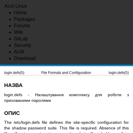
Arch Linux
Home
Packages
Forums
Wiki
GitLab
Security
AUR
Download
login.defs(5)
File Formats and Configuration
login.defs(5)
НАЗВА
login.defs - Налаштування комплексу для роботи з
прихованими паролями
ОПИС
The /etc/login.defs file defines the site-specific configuration for
the shadow password suite. This file is required. Absence of this