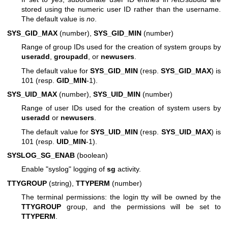
stored using the numeric user ID rather than the username.
The default value is
no
.
SYS_GID_MAX
(number),
SYS_GID_MIN
(number)
Range of group IDs used for the creation of system groups by
useradd
,
groupadd
, or
newusers
.
The default value for
SYS_GID_MIN
(resp.
SYS_GID_MAX
) is
101 (resp.
GID_MIN
-1).
SYS_UID_MAX
(number),
SYS_UID_MIN
(number)
Range of user IDs used for the creation of system users by
useradd
or
newusers
.
The default value for
SYS_UID_MIN
(resp.
SYS_UID_MAX
) is
101 (resp.
UID_MIN
-1).
SYSLOG_SG_ENAB
(boolean)
Enable "syslog" logging of
sg
activity.
TTYGROUP
(string),
TTYPERM
(number)
The terminal permissions: the login tty will be owned by the
TTYGROUP
group, and the permissions will be set to
TTYPERM
.