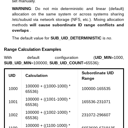
set manually.
WARNING
: Do not mix deterministic and linear (default)
allocation on the same system or across systems sharing
/etc/subuid via network storage (NFS, etc.). Mixing allocation
methods
will cause subordinate ID range conflicts and
overlaps
.
The default value for
SUB_UID_DETERMINISTIC
is
no
.
Range Calculation Examples
With default configuration (
UID_MIN
=1000,
SUB_UID_MIN
=100000,
SUB_UID_COUNT
=65536):
Subordinate UID
UID
Calculation
Range
100000 + ((1000-1000) *
1000
100000-165535
65536)
100000 + ((1001-1000) *
1001
165536-231071
65536)
100000 + ((1002-1000) *
1002
231072-296607
65536)
100000 + ((1100-1000) *
1100
6653600-6719135