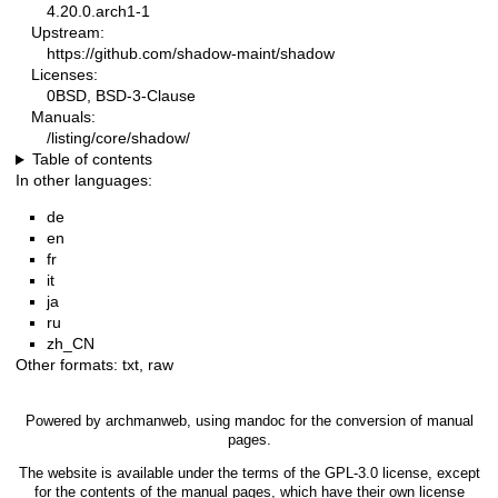
4.20.0.arch1-1
Upstream:
https://github.com/shadow-maint/shadow
Licenses:
0BSD, BSD-3-Clause
Manuals:
/listing/core/shadow/
Table of contents
In other languages:
de
en
fr
it
ja
ru
zh_CN
Other formats:
txt
,
raw
Powered by
archmanweb
, using
mandoc
for the conversion of manual
pages.
The website is available under the terms of the
GPL-3.0
license, except
for the contents of the manual pages, which have their own license