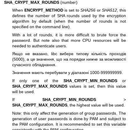
SHA_CRYPT_MAX_ROUNDS
(number)
When
ENCRYPT_METHOD
is set to
SHA256
or
SHA512
, this
defines the number of SHA rounds used by the encryption
algorithm by default (when the number of rounds is not
specified on the command line).
With a lot of rounds, it is more difficult to brute force the
password. But note also that more CPU resources will be
needed to authenticate users.
Якщо не вказано, libc вибере типову кількість проходів
(5000), а це значення, що на порядки нижче за можливості
сучасного обладнання.
Значення мають перебувати у діапазоні 1000-999999999.
If only one of the
SHA_CRYPT_MIN_ROUNDS
or
SHA_CRYPT_MAX_ROUNDS
values is set, then this value
will be used.
If
SHA_CRYPT_MIN_ROUNDS
>
SHA_CRYPT_MAX_ROUNDS
, the highest value will be used.
Note: this only affect the generation of group passwords. The
generation of user passwords is done by PAM and subject to
the PAM configuration. It is recommended to set this variable
consistently with the PAM configuration.