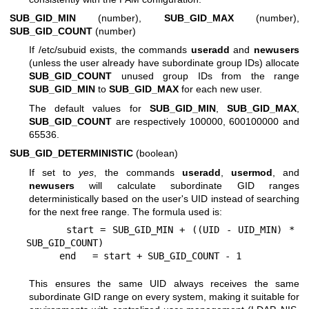
SUB_GID_MIN
(number),
SUB_GID_MAX
(number),
SUB_GID_COUNT
(number)
If /etc/subuid exists, the commands
useradd
and
newusers
(unless the user already have subordinate group IDs) allocate
SUB_GID_COUNT
unused group IDs from the range
SUB_GID_MIN
to
SUB_GID_MAX
for each new user.
The default values for
SUB_GID_MIN
,
SUB_GID_MAX
,
SUB_GID_COUNT
are respectively 100000, 600100000 and
65536.
SUB_GID_DETERMINISTIC
(boolean)
If set to
yes
, the commands
useradd
,
usermod
, and
newusers
will calculate subordinate GID ranges
deterministically based on the user's UID instead of searching
for the next free range. The formula used is:
      start = SUB_GID_MIN + ((UID - UID_MIN) * 
SUB_GID_COUNT)

This ensures the same UID always receives the same
subordinate GID range on every system, making it suitable for