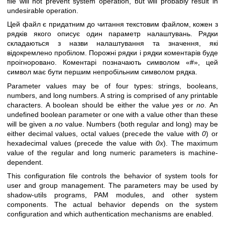
file will not prevent system operation, but will probably result in
undesirable operation.
Цей файл є придатним до читання текстовим файлом, кожен з
рядків якого описує один параметр налаштувань. Рядки
складаються з назви налаштування та значення, які
відокремлено пробілом. Порожні рядки і рядки коментарів буде
проігноровано. Коментарі позначають символом «#», цей
символ має бути першим непробільним символом рядка.
Parameter values may be of four types: strings, booleans,
numbers, and long numbers. A string is comprised of any printable
characters. A boolean should be either the value
yes
or
no
. An
undefined boolean parameter or one with a value other than these
will be given a
no
value. Numbers (both regular and long) may be
either decimal values, octal values (precede the value with
0
) or
hexadecimal values (precede the value with
0x
). The maximum
value of the regular and long numeric parameters is machine-
dependent.
This configuration file controls the behavior of system tools for
user and group management. The parameters may be used by
shadow-utils programs, PAM modules, and other system
components. The actual behavior depends on the system
configuration and which authentication mechanisms are enabled.