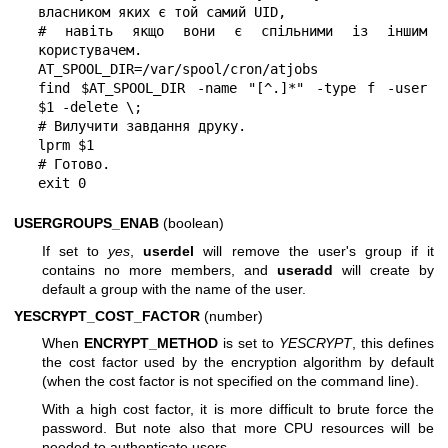
власником яких є той самий UID,

# навіть якщо вони є спільними із іншим 
користувачем.

AT_SPOOL_DIR=/var/spool/cron/atjobs

find $AT_SPOOL_DIR -name "[^.]*" -type f -user 
$1 -delete \;

# Вилучити завдання друку.

lprm $1

# Готово.

exit 0
USERGROUPS_ENAB
(boolean)
If set to
yes
,
userdel
will remove the user's group if it
contains no more members, and
useradd
will create by
default a group with the name of the user.
YESCRYPT_COST_FACTOR
(number)
When
ENCRYPT_METHOD
is set to
YESCRYPT
, this defines
the cost factor used by the encryption algorithm by default
(when the cost factor is not specified on the command line).
With a high cost factor, it is more difficult to brute force the
password. But note also that more CPU resources will be
needed to authenticate users.