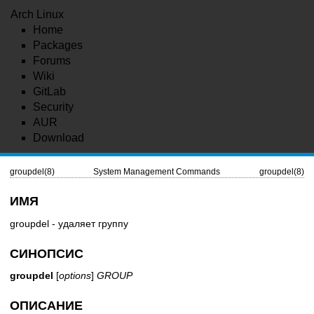
Arch Linux
Home
Packages
Forums
Wiki
GitLab
Security
AUR
Download
groupdel(8)
System Management Commands
groupdel(8)
ИМЯ
groupdel - удаляет группу
СИНОПСИС
groupdel
[
options
]
GROUP
ОПИСАНИЕ