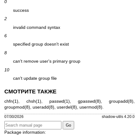
0
success
2
invalid command syntax
6
specified group doesn't exist
8
can't remove user's primary group
10
can't update group file
СМОТРИТЕ ТАКЖЕ
chfn(1)
,
chsh(1)
,
passwd(1)
,
gpasswd(8)
,
groupadd(8)
,
groupmod(8)
,
useradd(8)
,
userdel(8)
,
usermod(8)
.
07/30/2026
shadow-utils 4.20.0
Package information: