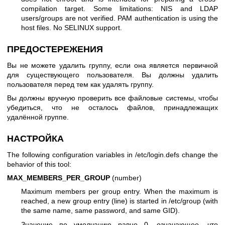
compilation target. Some limitations: NIS and LDAP
users/groups are not verified. PAM authentication is using the
host files. No SELINUX support.
ПРЕДОСТЕРЕЖЕНИЯ
Вы не можете удалить группу, если она является первичной
для существующего пользователя. Вы должны удалить
пользователя перед тем как удалять группу.
Вы должны вручную проверить все файловые системы, чтобы
убедиться, что не осталось файлов, принадлежащих
удалённой группе.
НАСТРОЙКА
The following configuration variables in /etc/login.defs change the
behavior of this tool:
MAX_MEMBERS_PER_GROUP
(number)
Maximum members per group entry. When the maximum is
reached, a new group entry (line) is started in /etc/group (with
the same name, same password, and same GID).
Значение по умолчанию равно 0, означающее, что