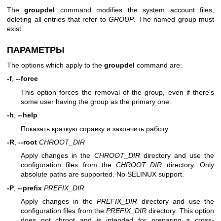
The
groupdel
command modifies the system account files,
deleting all entries that refer to
GROUP
. The named group must
exist.
ПАРАМЕТРЫ
The options which apply to the
groupdel
command are:
-f
,
--force
This option forces the removal of the group, even if there's
some user having the group as the primary one.
-h
,
--help
Показать краткую справку и закончить работу.
-R
,
--root
CHROOT_DIR
Apply changes in the
CHROOT_DIR
directory and use the
configuration files from the
CHROOT_DIR
directory. Only
absolute paths are supported. No SELINUX support.
-P
,
--prefix
PREFIX_DIR
Apply changes in the
PREFIX_DIR
directory and use the
configuration files from the
PREFIX_DIR
directory. This option
does not chroot and is intended for preparing a cross-