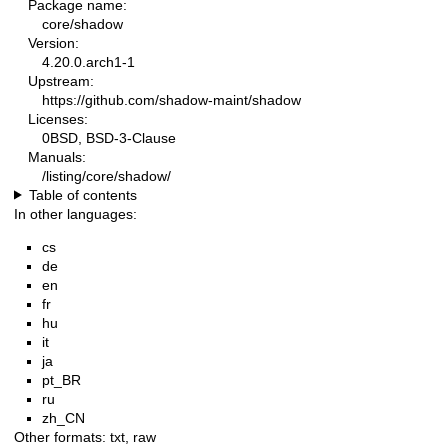
Package name:
core/shadow
Version:
4.20.0.arch1-1
Upstream:
https://github.com/shadow-maint/shadow
Licenses:
0BSD, BSD-3-Clause
Manuals:
/listing/core/shadow/
Table of contents
In other languages:
cs
de
en
fr
hu
it
ja
pt_BR
ru
zh_CN
Other formats:
txt
,
raw