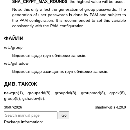
SHA_CRYPT_MAX_ROUNDS
, the highest value will be used.
Note: this only affect the generation of group passwords. The
generation of user passwords is done by PAM and subject to
the PAM configuration. It is recommended to set this variable
consistently with the PAM configuration.
ФАЙЛИ
/etc/group
Відомості щодо груп облікових записів.
/etc/gshadow
Відомості щодо захищених груп облікових записів.
ДИВ. ТАКОЖ
newgrp(1)
,
groupadd(8)
,
groupdel(8)
,
groupmod(8)
,
grpck(8)
,
group(5)
,
gshadow(5)
.
30/07/2026
shadow-utils 4.20.0
Package information: