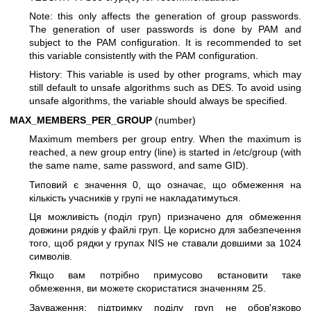
Note: this only affects the generation of group passwords.
The generation of user passwords is done by PAM and
subject to the PAM configuration. It is recommended to set
this variable consistently with the PAM configuration.
History: This variable is used by other programs, which may
still default to unsafe algorithms such as DES. To avoid using
unsafe algorithms, the variable should always be specified.
MAX_MEMBERS_PER_GROUP
(number)
Maximum members per group entry. When the maximum is
reached, a new group entry (line) is started in /etc/group (with
the same name, same password, and same GID).
Типовий є значення 0, що означає, що обмеження на
кількість учасників у групі не накладатимуться.
Ця можливість (поділ груп) призначено для обмеження
довжини рядків у файлі груп. Це корисно для забезпечення
того, щоб рядки у групах NIS не ставали довшими за 1024
символів.
Якщо вам потрібно примусово встановити таке
обмеження, ви можете скористатися значенням 25.
Зауваження: підтримку поділу груп не обов'язково