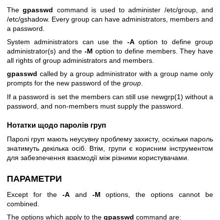
The
gpasswd
command is used to administer /etc/group, and
/etc/gshadow. Every group can have administrators, members and
a password.
System administrators can use the
-A
option to define group
administrator(s) and the
-M
option to define members. They have
all rights of group administrators and members.
gpasswd
called by a group administrator with a group name only
prompts for the new password of the
group
.
If a password is set the members can still use
newgrp(1)
without a
password, and non-members must supply the password.
Нотатки щодо паролів груп
Паролі груп мають неусувну проблему захисту, оскільки пароль
знатимуть декілька осіб. Втім, групи є корисним інструментом
для забезпечення взаємодії між різними користувачами.
ПАРАМЕТРИ
Except for the
-A
and
-M
options, the options cannot be
combined.
The options which apply to the
gpasswd
command are: