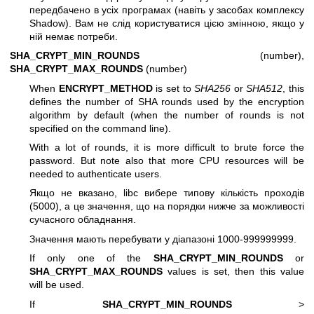
передбачено в усіх програмах (навіть у засобах комплексу
Shadow). Вам не слід користуватися цією змінною, якщо у
ній немає потреби.
SHA_CRYPT_MIN_ROUNDS
(number),
SHA_CRYPT_MAX_ROUNDS
(number)
When
ENCRYPT_METHOD
is set to
SHA256
or
SHA512
, this
defines the number of SHA rounds used by the encryption
algorithm by default (when the number of rounds is not
specified on the command line).
With a lot of rounds, it is more difficult to brute force the
password. But note also that more CPU resources will be
needed to authenticate users.
Якщо не вказано, libc вибере типову кількість проходів
(5000), а це значення, що на порядки нижче за можливості
сучасного обладнання.
Значення мають перебувати у діапазоні 1000-999999999.
If only one of the
SHA_CRYPT_MIN_ROUNDS
or
SHA_CRYPT_MAX_ROUNDS
values is set, then this value
will be used.
If
SHA_CRYPT_MIN_ROUNDS
>