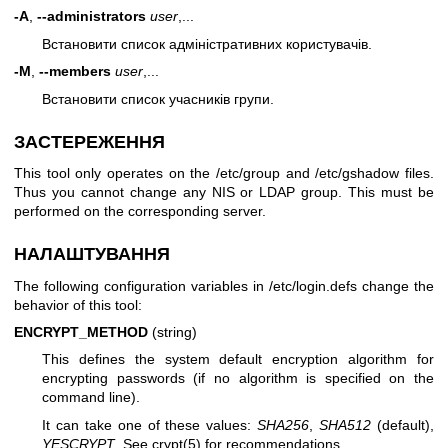
-A
,
--administrators
user
,...
Встановити список адміністративних користувачів.
-M
,
--members
user
,...
Встановити список учасників групи.
ЗАСТЕРЕЖЕННЯ
This tool only operates on the /etc/group and /etc/gshadow files.
Thus you cannot change any NIS or LDAP group. This must be
performed on the corresponding server.
НАЛАШТУВАННЯ
The following configuration variables in /etc/login.defs change the
behavior of this tool:
ENCRYPT_METHOD
(string)
This defines the system default encryption algorithm for
encrypting passwords (if no algorithm is specified on the
command line).
It can take one of these values:
SHA256
,
SHA512
(default),
YESCRYPT
. See crypt(5) for recommendations.