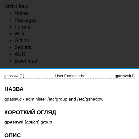
Arch Linux
Home
Packages
Forums
Wiki
GitLab
Security
AUR
Download
gpasswd(1)
User Commands
gpasswd(1)
НАЗВА
gpasswd - administer /etc/group and /etc/gshadow
КОРОТКИЙ ОГЛЯД
gpasswd
[
option
]
group
ОПИС