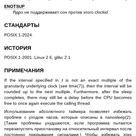
ENOTSUP
Ядро не поддерживает сон против этого
clockid
.
СТАНДАРТЫ
POSIX.1-2024.
ИСТОРИЯ
POSIX.1-2001. Linux 2.6, glibc 2.1.
ПРИМЕЧАНИЯ
If the interval specified in
t
is not an exact multiple of the
granularity underlying clock (see
time(7)
), then the interval will be
rounded up to the next multiple. Furthermore, after the sleep
completes, there may still be a delay before the CPU becomes
free to once again execute the calling thread.
Использование абсолютного таймера позволяет избежать
проблем с уходом часов, которые описаны в
nanosleep(2)
.
(Такие проблемы ухудшаются, если программа пытается
перезапустить приостановку на относительный интервал после
постоянно прерывания сигналами.) Чтобы избежать этих