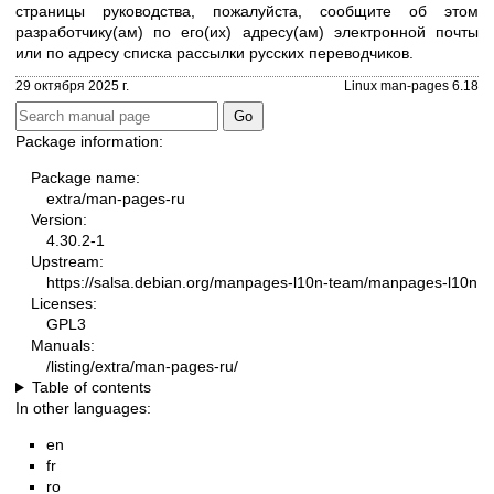
страницы руководства, пожалуйста, сообщите об этом
разработчику(ам) по его(их) адресу(ам) электронной почты
или по адресу
списка рассылки русских переводчиков
.
29 октября 2025 г.
Linux man-pages 6.18
Package information:
Package name:
extra/man-pages-ru
Version:
4.30.2-1
Upstream:
https://salsa.debian.org/manpages-l10n-team/manpages-l10n
Licenses:
GPL3
Manuals:
/listing/extra/man-pages-ru/
Table of contents
In other languages:
en
fr
ro