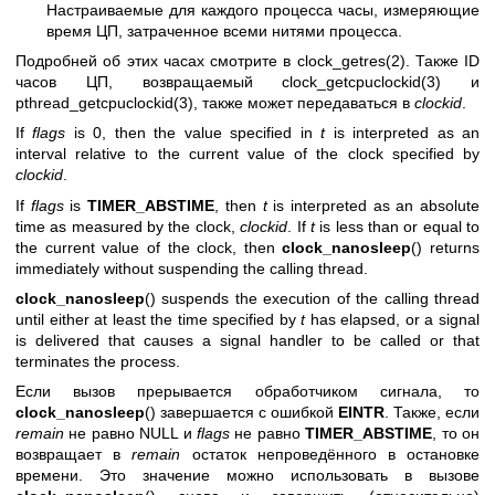
Настраиваемые для каждого процесса часы, измеряющие
время ЦП, затраченное всеми нитями процесса.
Подробней об этих часах смотрите в
clock_getres(2)
. Также ID
часов ЦП, возвращаемый
clock_getcpuclockid(3)
и
pthread_getcpuclockid(3)
, также может передаваться в
clockid
.
If
flags
is 0, then the value specified in
t
is interpreted as an
interval relative to the current value of the clock specified by
clockid
.
If
flags
is
TIMER_ABSTIME
, then
t
is interpreted as an absolute
time as measured by the clock,
clockid
. If
t
is less than or equal to
the current value of the clock, then
clock_nanosleep
() returns
immediately without suspending the calling thread.
clock_nanosleep
() suspends the execution of the calling thread
until either at least the time specified by
t
has elapsed, or a signal
is delivered that causes a signal handler to be called or that
terminates the process.
Если вызов прерывается обработчиком сигнала, то
clock_nanosleep
() завершается с ошибкой
EINTR
. Также, если
remain
не равно NULL и
flags
не равно
TIMER_ABSTIME
, то он
возвращает в
remain
остаток непроведённого в остановке
времени. Это значение можно использовать в вызове