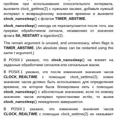
проблем при использовании относительного интервала,
вызовите
clock_gettime(2)
с нужными часами, добавьте нужный
интервал к возвращённому значению времени и вызовите
clock_nanosleep
() с флагом
TIMER_ABSTIME
.
clock_nanosleep
() никогда не перезапускается после того, как
прерван обработчиком сигнала, независимо от значения
флага
SA_RESTART
в
sigaction(2)
.
The
remain
argument is unused, and unnecessary, when
flags
is
TIMER_ABSTIME
. (An absolute sleep can be restarted using the
same
t
argument.)
В POSIX.1 указано, что
clock_nanosleep
() не влияет на
заданные обработчики сигналов или сигнальные маски.
В POSIX.1 указано, что после изменения значения часов
CLOCK_REALTIME
с помощью
clock_settime(2)
, новое
значение часов должно быть использовано для определения
времени, на которое была блокирована нить с помощью
clock_nanosleep
() с абсолютным значением; если по новому
значению часов интервал приостановки истёк, то вызов
clock_nanosleep
() немедленно завершается.
В POSIX.1 указано, что изменение значения часов
CLOCK_REALTIME
с помощью
clock_settime(2)
не оказывает