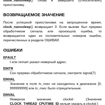
clock_nanosleep
() снова и завершить (относительно)
приостановку.
ВОЗВРАЩАЕМОЕ ЗНАЧЕНИЕ
После успешной приостановки на запрошенное время,
clock_nanosleep
() возвращает 0. Если вызове был прерван
обработчиком сигнала или произошла ошибка, то
возвращается один из положительных номеров ошибок,
перечисленных в разделе ОШИБКИ.
ОШИБКИ
EFAULT
t
или
remain
указал неверный адрес.
EINTR
Сон прерван обработчиком сигнала; смотрите
signal(7)
.
EINVAL
Значение в поле
tv_nsec
не находилось в диапазоне [0,
999999999] или
tv_nsec
было отрицательным.
EINVAL
Неверное значение
clockid
. (Значение
CLOCK_THREAD_CPUTIME_ID
нельзя указать в
clockid
.)