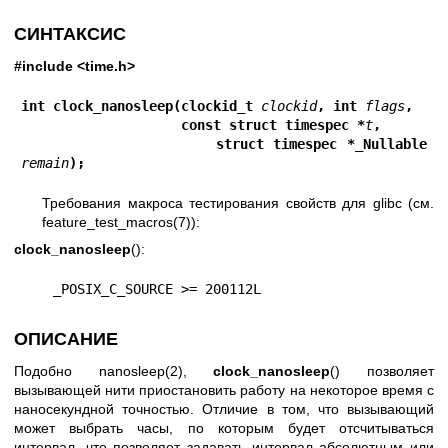
СИНТАКСИС
#include <time.h>
int clock_nanosleep(clockid_t 
clockid
, int 
flags
,
                    const struct timespec *
t
,
                    struct timespec *_Nullable 
remain
);
Требования макроса тестирования свойств для glibc (см.
feature_test_macros(7)
):
clock_nanosleep
():
    _POSIX_C_SOURCE >= 200112L
ОПИСАНИЕ
Подобно
nanosleep(2)
,
clock_nanosleep
() позволяет
вызывающей нити приостановить работу на некоторое время с
наносекундной точностью. Отличие в том, что вызывающий
может выбрать часы, по которым будет отсчитываться
интервал, что позволяет задавать интервал абсолютным или