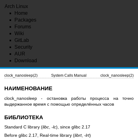
Arch Linux
Home
Packages
Forums
Wiki
GitLab
Security
AUR
Download
clock_nanosleep(2)
System Calls Manual
clock_nanosleep(2)
НАИМЕНОВАНИЕ
clock_nanosleep - остановка работы процесса на точно
выдержанное время с помощью определённых часов
БИБЛИОТЕКА
Standard C library (
libc
,
-lc
), since glibc 2.17
Before glibc 2.17, Real-time library (
librt
,
-lrt
)