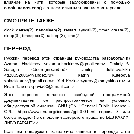
влияние на нити, которые заблокированы с помощью
clock_nanosleep
() с относительным значением интервала.
СМОТРИТЕ ТАКЖЕ
clock_getres(2)
,
nanosleep(2)
,
restart_syscall(2)
,
timer_create(2)
,
sleep(3)
,
timespec(3)
,
usleep(3)
,
time(7)
ПЕРЕВОД
Русский перевод этой страницы руководства разработал(и)
Azamat Hackimov <azamat.hackimov@gmail.com>, Dmitriy S.
Seregin <dseregin@59.ru>, Dmitry Bolkhovskikh
<d20052005@yandex.ru>, Katrin Kutepova
<blackkatelv@gmail.com>, Yuri Kozlov <yuray@komyakino.ru> и
Иван Павлов <pavia00@gmail.com>
Этот перевод является свободной программной
документацией; он распространяется на условиях
общедоступной лицензии GNU (GNU General Public License -
GPL,
https://www.gnu.org/licenses/gpl-3.0.html
версии 3 или
более поздней) в отношении авторского права, но БЕЗ КАКИХ-
ЛИБО ГАРАНТИЙ.
Если вы обнаружите какие-либо ошибки в переводе этой