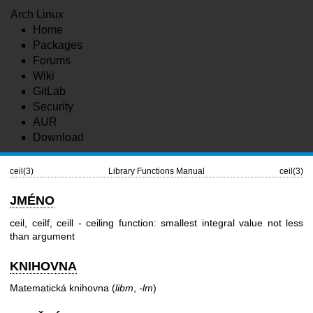
Arch Linux
Home
Packages
Forums
Wiki
GitLab
Security
AUR
Download
ceil(3)
Library Functions Manual
ceil(3)
JMÉNO
ceil, ceilf, ceill - ceiling function: smallest integral value not less
than argument
KNIHOVNA
Matematická knihovna (
libm
,
-lm
)