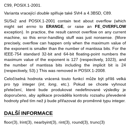
C99, POSIX.1-2001.
Varianta vracející
double
splňuje také SVr4 a 4.3BSD, C89.
SUSv2 and POSIX.1-2001 contain text about overflow (which
might set
errno
to
ERANGE
, or raise an
FE_OVERFLOW
exception). In practice, the result cannot overflow on any current
machine, so this error-handling stuff was just nonsense. (More
precisely, overflow can happen only when the maximum value of
the exponent is smaller than the number of mantissa bits. For the
IEEE-754 standard 32-bit and 64-bit floating-point numbers the
maximum value of the exponent is 127 (respectively, 1023), and
the number of mantissa bits including the implicit bit is 24
(respectively, 53).) This was removed in POSIX.1-2008.
Celočíselná hodnota vrácená touto funkcí může být příliš velká
pro typ integer (
int
,
long
, etc.). Pokud se chcete vyhnout
přetečení, které bude produkovat nedefinované výsledky je
doporučeno, aby aplikace prováděla kontrolu rozsahu převedené
hodnoty před tím než ji bude přiřazovat do proměnné typu integer.
DALŠÍ INFORMACE
floor(3)
,
lrint(3)
,
nearbyint(3)
,
rint(3)
,
round(3)
,
trunc(3)