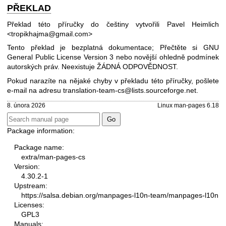
PŘEKLAD
Překlad této příručky do češtiny vytvořili Pavel Heimlich
<tropikhajma@gmail.com>
Tento překlad je bezplatná dokumentace; Přečtěte si
GNU
General Public License Version 3
nebo novější ohledně podmínek
autorských práv. Neexistuje ŽÁDNÁ ODPOVĚDNOST.
Pokud narazíte na nějaké chyby v překladu této příručky, pošlete
e-mail na adresu
translation-team-cs@lists.sourceforge.net
.
8. února 2026
Linux man-pages 6.18
Package information:
Package name:
extra/man-pages-cs
Version:
4.30.2-1
Upstream:
https://salsa.debian.org/manpages-l10n-team/manpages-l10n
Licenses:
GPL3
Manuals: