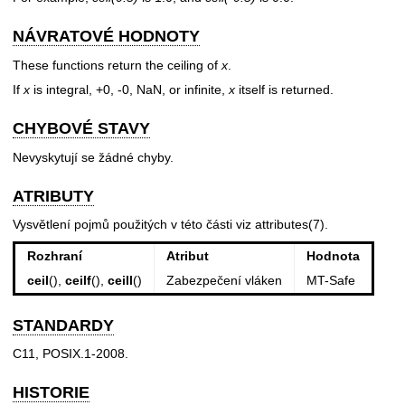
NÁVRATOVÉ HODNOTY
These functions return the ceiling of
x
.
If
x
is integral, +0, -0, NaN, or infinite,
x
itself is returned.
CHYBOVÉ STAVY
Nevyskytují se žádné chyby.
ATRIBUTY
Vysvětlení pojmů použitých v této části viz
attributes(7)
.
Rozhraní
Atribut
Hodnota
ceil
(),
ceilf
(),
ceill
()
Zabezpečení vláken
MT-Safe
STANDARDY
C11, POSIX.1-2008.
HISTORIE