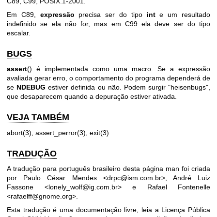
C89, C99, POSIX.1-2001.
Em C89,
expressão
precisa ser do tipo
int
e um resultado
indefinido se ela não for, mas em C99 ela deve ser do tipo
escalar.
BUGS
assert
() é implementada como uma macro. Se a expressão
avaliada gerar erro, o comportamento do programa dependerá de
se
NDEBUG
estiver definida ou não. Podem surgir "heisenbugs",
que desaparecem quando a depuração estiver ativada.
VEJA TAMBÉM
abort(3)
,
assert_perror(3)
,
exit(3)
TRADUÇÃO
A tradução para português brasileiro desta página man foi criada
por Paulo César Mendes <drpc@ism.com.br>, André Luiz
Fassone <lonely_wolf@ig.com.br> e Rafael Fontenelle
<rafaelff@gnome.org>.
Esta tradução é uma documentação livre; leia a
Licença Pública