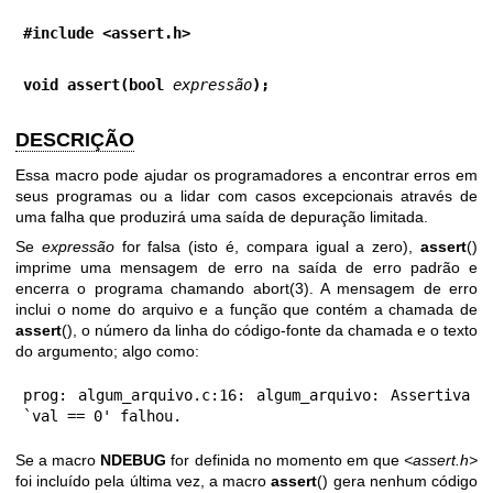
#include <assert.h>
void assert(bool 
expressão
);
DESCRIÇÃO
Essa macro pode ajudar os programadores a encontrar erros em
seus programas ou a lidar com casos excepcionais através de
uma falha que produzirá uma saída de depuração limitada.
Se
expressão
for falsa (isto é, compara igual a zero),
assert
()
imprime uma mensagem de erro na saída de erro padrão e
encerra o programa chamando
abort(3)
. A mensagem de erro
inclui o nome do arquivo e a função que contém a chamada de
assert
(), o número da linha do código-fonte da chamada e o texto
do argumento; algo como:
prog: algum_arquivo.c:16: algum_arquivo: Assertiva 
`val == 0' falhou.
Se a macro
NDEBUG
for definida no momento em que
<assert.h>
foi incluído pela última vez, a macro
assert
() gera nenhum código