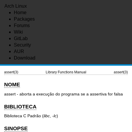
Arch Linux
Home
Packages
Forums
Wiki
GitLab
Security
AUR
Download
assert(3)
Library Functions Manual
assert(3)
NOME
assert - aborta a execução do programa se a assertiva for falsa
BIBLIOTECA
Biblioteca C Padrão (
libc
,
-lc
)
SINOPSE