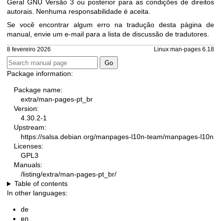
Geral GNU Versão 3
ou posterior para as condições de direitos
autorais. Nenhuma responsabilidade é aceita.
Se você encontrar algum erro na tradução desta página de
manual, envie um e-mail para
a lista de discussão de tradutores
.
8 fevereiro 2026
Linux man-pages 6.18
Package information:
Package name:
extra/man-pages-pt_br
Version:
4.30.2-1
Upstream:
https://salsa.debian.org/manpages-l10n-team/manpages-l10n
Licenses:
GPL3
Manuals:
/listing/extra/man-pages-pt_br/
Table of contents
In other languages:
de
en