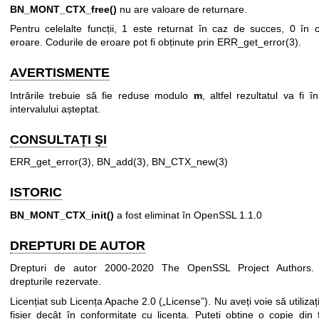
BN_MONT_CTX_free()
nu are valoare de returnare.
Pentru celelalte funcții, 1 este returnat în caz de succes, 0 în 
eroare. Codurile de eroare pot fi obținute prin
ERR_get_error(3)
.
AVERTISMENTE
Intrările trebuie să fie reduse modulo
m
, altfel rezultatul va fi î
intervalului așteptat.
CONSULTAȚI ȘI
ERR_get_error(3)
,
BN_add(3)
,
BN_CTX_new(3)
ISTORIC
BN_MONT_CTX_init()
a fost eliminat în OpenSSL 1.1.0
DREPTURI DE AUTOR
Drepturi de autor 2000-2020 The OpenSSL Project Authors.
drepturile rezervate.
Licențiat sub Licența Apache 2.0 („License”). Nu aveți voie să utilizaț
fișier decât în conformitate cu licența. Puteți obține o copie din f