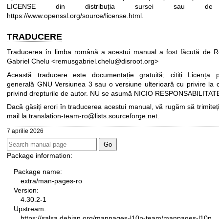
LICENSE din distribuția sursei sau d
https://www.openssl.org/source/license.html
.
TRADUCERE
Traducerea în limba română a acestui manual a fost făcută de 
Gabriel Chelu <remusgabriel.chelu@disroot.org>
Această traducere este documentație gratuită; citiți
Licența p
generală GNU Versiunea 3
sau o versiune ulterioară cu privire la c
privind drepturile de autor. NU se asumă NICIO RESPONSABILITAT
Dacă găsiți erori în traducerea acestui manual, vă rugăm să trimiteț
mail la
translation-team-ro@lists.sourceforge.net
.
7 aprilie 2026
Package information:
Package name:
extra/man-pages-ro
Version:
4.30.2-1
Upstream:
https://salsa.debian.org/manpages-l10n-team/manpages-l10n