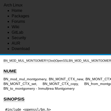
Arch Linux
Home
Packages
Forums
Wiki
GitLab
Security
AUR
Download
BN_MOD_MUL_MONTGOMERY(3ssl)
OpenSSL
BN_MOD_MUL_MONTGOMERY
NUME
BN_mod_mul_montgomery, BN_MONT_CTX_new, BN_MONT_CTX_
BN_MONT_CTX_set, BN_MONT_CTX_copy, BN_from_montgo
BN_to_montgomery - înmulțirea Montgomery
SINOPSIS
#include <openssl/bn.h>
