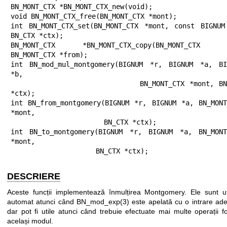
BN_MONT_CTX *BN_MONT_CTX_new(void);

void BN_MONT_CTX_free(BN_MONT_CTX *mont);

int BN_MONT_CTX_set(BN_MONT_CTX *mont, const BIGNUM 
BN_CTX *ctx);

BN_MONT_CTX *BN_MONT_CTX_copy(BN_MONT_CTX *
BN_MONT_CTX *from);

int BN_mod_mul_montgomery(BIGNUM *r, BIGNUM *a, BIG
*b,

                          BN_MONT_CTX *mont, BN_CTX 
*ctx);

int BN_from_montgomery(BIGNUM *r, BIGNUM *a, BN_MONT_
*mont,

                       BN_CTX *ctx);

int BN_to_montgomery(BIGNUM *r, BIGNUM *a, BN_MONT_
*mont,

                     BN_CTX *ctx);
DESCRIERE
Aceste funcții implementează înmulțirea Montgomery. Ele sunt uti
automat atunci când
BN_mod_exp(3)
este apelată cu o intrare ade
dar pot fi utile atunci când trebuie efectuate mai multe operații f
același modul.