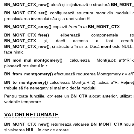
BN_MONT_CTX_new()
alocă și inițializează o structură
BN_MONT
BN_MONT_CTX_set()
configurează structura
mont
din modulul
precalcularea inversului său și a unei valori R.
BN_MONT_CTX_copy()
copiază
from
în
to
BN_MONT_CTX
.
BN_MONT_CTX_free()
eliberează componentele struc
BN_MONT_CTX
și, dacă aceasta a fost creat
BN_MONT_CTX_new()
, și structura în sine. Dacă
mont
este NULL,
face nimic.
BN_mod_mul_montgomery()
calculează Mont(
a
,
b
):=
a
*
b
*R^
plasează rezultatul în
r
.
BN_from_montgomery()
efectuează reducerea Montgomery
r
=
a
*
BN_to_montgomery()
calculează Mont(
a
,R^2), adică
a
*R. Reține
trebuie să fie nenegativ și mai mic decât modulul.
Pentru toate funcțiile,
ctx
este un
BN_CTX
alocat anterior, utilizat
variabile temporare.
VALORI RETURNATE
BN_MONT_CTX_new()
returnează valoarea
BN_MONT_CTX
nou a
și valoarea NULL în caz de eroare.