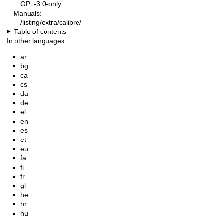
GPL-3.0-only
Manuals:
/listing/extra/calibre/
Table of contents
In other languages:
ar
bg
ca
cs
da
de
el
en
es
et
eu
fa
fi
fr
gl
he
hr
hu