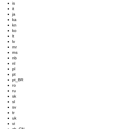
is
it
ja
ka
kn
ko
lt
lv
mr
ms
nb
nl
pl
pt
pt_BR
ro
ru
sk
sl
sv
tr
uk
vi
zh_CN