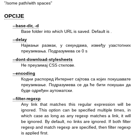
"/some path/with spaces"
OPCIJE
--base-dir, -d
Base folder into which URL is saved. Default is .
--delay
Најмањи размак, у секундама, између узастопних
преузимања. Подразумева се 0 s
--dont-download-stylesheets
Не преузимај CSS стилове.
--encoding
Кодни распоред Интернет сајтова са којих покушавате
преузимање. Подразумева се да ће бити покушан да
буде одређен аутоматски.
--filter-regexp
Any link that matches this regular expression will be
ignored. This option can be specified multiple times, in
which case as long as any regexp matches a link, it will
be ignored. By default, no links are ignored. If both filter
regexp and match regexp are specified, then filter regexp
is applied first.