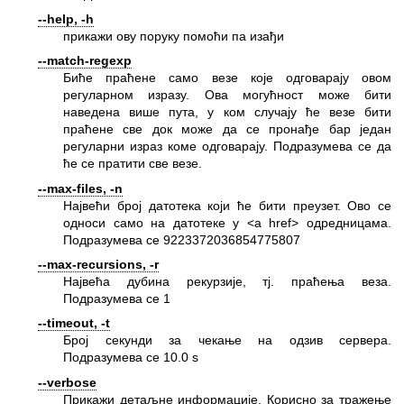
--help, -h
прикажи ову поруку помоћи па изађи
--match-regexp
Биће праћене само везе које одговарају овом
регуларном изразу. Ова могућност може бити
наведена више пута, у ком случају ће везе бити
праћене све док може да се пронађе бар један
регуларни израз коме одговарају. Подразумева се да
ће се пратити све везе.
--max-files, -n
Највећи број датотека који ће бити преузет. Ово се
односи само на датотеке у <a href> одредницама.
Подразумева се 9223372036854775807
--max-recursions, -r
Највећа дубина рекурзије, тј. праћења веза.
Подразумева се 1
--timeout, -t
Број секунди за чекање на одзив сервера.
Подразумева се 10.0 s
--verbose
Прикажи детаљне информације. Корисно за тражење