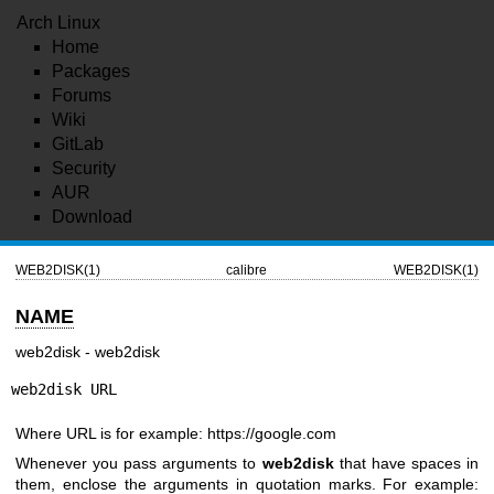
Arch Linux
Home
Packages
Forums
Wiki
GitLab
Security
AUR
Download
WEB2DISK(1)
calibre
WEB2DISK(1)
NAME
web2disk - web2disk
web2disk URL
Where URL is for example:
https://google.com
Whenever you pass arguments to
web2disk
that have spaces in
them, enclose the arguments in quotation marks. For example: