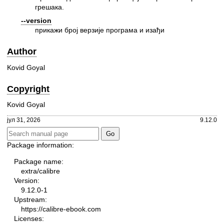
грешака.
--version
прикажи број верзије програма и изађи
Author
Kovid Goyal
Copyright
Kovid Goyal
јул 31, 2026
9.12.0
Package information:
Package name:
extra/calibre
Version:
9.12.0-1
Upstream:
https://calibre-ebook.com
Licenses: