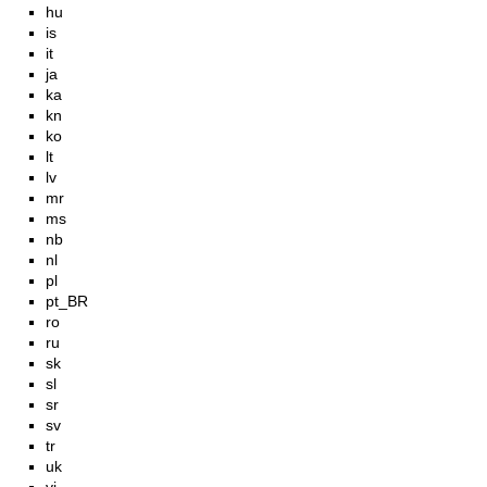
hu
is
it
ja
ka
kn
ko
lt
lv
mr
ms
nb
nl
pl
pt_BR
ro
ru
sk
sl
sr
sv
tr
uk
vi