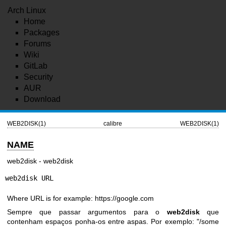
Arch Linux
Home
Packages
Forums
Wiki
GitLab
Security
AUR
Download
WEB2DISK(1)
calibre
WEB2DISK(1)
NAME
web2disk - web2disk
web2disk URL
Where URL is for example:
https://google.com
Sempre que passar argumentos para o
web2disk
que
contenham espaços ponha-os entre aspas. Por exemplo: "/some