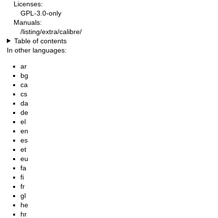
Licenses:
GPL-3.0-only
Manuals:
/listing/extra/calibre/
Table of contents
In other languages:
ar
bg
ca
cs
da
de
el
en
es
et
eu
fa
fi
fr
gl
he
hr