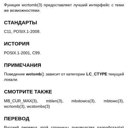
Функция
wcrtomb(3)
предоставляет лучший интерфейс с теми
же возможностями.
СТАНДАРТЫ
C11, POSIX.1-2008.
ИСТОРИЯ
POSIX.1-2001, C99.
ПРИМЕЧАНИЯ
Поведение
wctomb
() зависит от категории
LC_CTYPE
текущей
локали.
СМОТРИТЕ ТАКЖЕ
MB_CUR_MAX(3)
,
mblen(3)
,
mbstowcs(3)
,
mbtowc(3)
,
wcrtomb(3)
,
wcstombs(3)
ПЕРЕВОД
Русский перевод этой страницы руководства разработал(и)