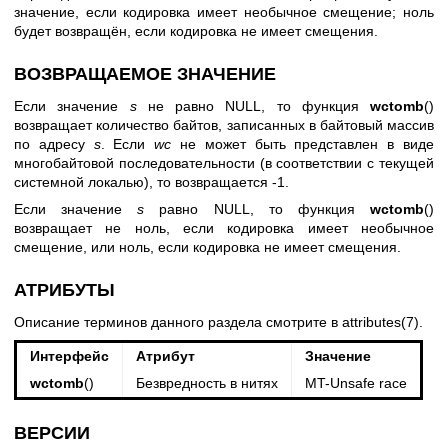
значение, если кодировка имеет необычное смещение; ноль
будет возвращён, если кодировка не имеет смещения.
ВОЗВРАЩАЕМОЕ ЗНАЧЕНИЕ
Если значение
s
не равно NULL, то функция
wctomb
()
возвращает количество байтов, записанных в байтовый массив
по адресу
s
. Если
wc
не может быть представлен в виде
многобайтовой последовательности (в соответствии с текущей
системной локалью), то возвращается -1.
Если значение
s
равно NULL, то функция
wctomb
()
возвращает не ноль, если кодировка имеет необычное
смещение, или ноль, если кодировка не имеет смещения.
АТРИБУТЫ
Описание терминов данного раздела смотрите в
attributes(7)
.
Интерфейс
Атрибут
Значение
wctomb
()
Безвредность в нитях
MT-Unsafe race
ВЕРСИИ