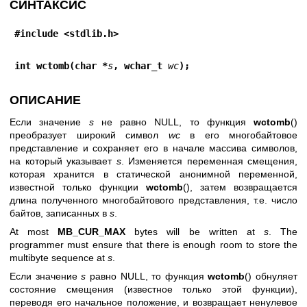
СИНТАКСИС
#include <stdlib.h>
int wctomb(char *
s
, wchar_t 
wc
);
ОПИСАНИЕ
Если значение
s
не равно NULL, то функция
wctomb
()
преобразует широкий символ
wc
в его многобайтовое
представление и сохраняет его в начале массива символов,
на который указывает
s
. Изменяется переменная смещения,
которая хранится в статической анонимной переменной,
известной только функции
wctomb
(), затем возвращается
длина полученного многобайтового представления, т.е. число
байтов, записанных в
s
.
At most
MB_CUR_MAX
bytes will be written at
s
. The
programmer must ensure that there is enough room to store the
multibyte sequence at
s
.
Если значение
s
равно NULL, то функция
wctomb
() обнуляет
состояние смещения (известное только этой функции),
переводя его начальное положение, и возвращает ненулевое