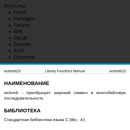
Arch Linux
Home
Packages
Forums
Wiki
GitLab
Security
AUR
Download
wctomb(3)
Library Functions Manual
wctomb(3)
НАИМЕНОВАНИЕ
wctomb - преобразует широкий символ в многобайтовую
последовательность
БИБЛИОТЕКА
Стандартная библиотека языка C (
libc
,
-lc
)