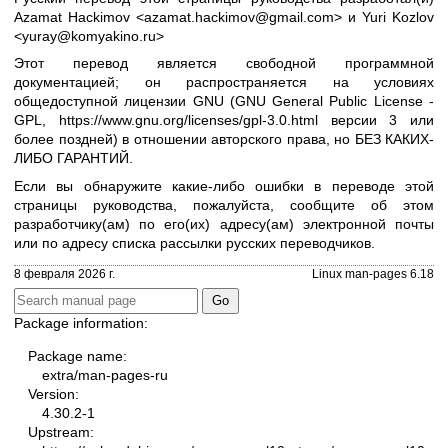
Azamat Hackimov <azamat.hackimov@gmail.com> и Yuri Kozlov
<yuray@komyakino.ru>
Этот перевод является свободной программной
документацией; он распространяется на условиях
общедоступной лицензии GNU (GNU General Public License -
GPL,
https://www.gnu.org/licenses/gpl-3.0.html
версии 3 или
более поздней) в отношении авторского права, но БЕЗ КАКИХ-
ЛИБО ГАРАНТИЙ.
Если вы обнаружите какие-либо ошибки в переводе этой
страницы руководства, пожалуйста, сообщите об этом
разработчику(ам) по его(их) адресу(ам) электронной почты
или по адресу
списка рассылки русских переводчиков
.
8 февраля 2026 г.
Linux man-pages 6.18
Package information:
Package name:
extra/man-pages-ru
Version:
4.30.2-1
Upstream: