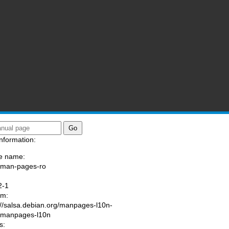
nformation:
e name:
/man-pages-ro
:
2-1
am:
://salsa.debian.org/manpages-l10n-
/manpages-l10n
s: