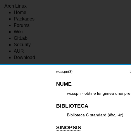
Arch Linux
Home
Packages
Forums
Wiki
GitLab
Security
AUR
Download
wcsspn(3)
NUME
wcsspn - obține lungimea unui pref
BIBLIOTECA
Biblioteca C standard (
libc
,
-lc
)
SINOPSIS