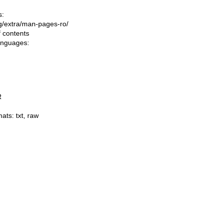
s:
ing/extra/man-pages-ro/
f contents
languages:
R
mats:
txt
,
raw