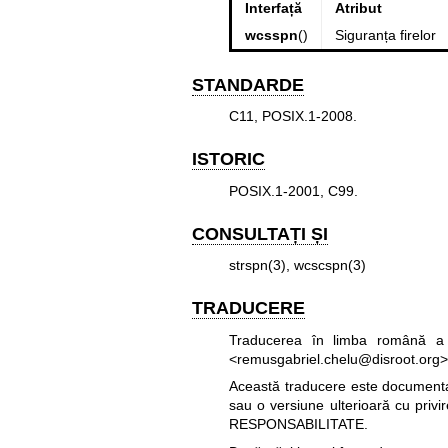
Interfață
Atribut
wcsspn
()
Siguranța firelor
STANDARDE
C11, POSIX.1-2008.
ISTORIC
POSIX.1-2001, C99.
CONSULTAȚI ȘI
strspn(3)
,
wcscspn(3)
TRADUCERE
Traducerea în limba română a 
<remusgabriel.chelu@disroot.org>
Această traducere este documentați
sau o versiune ulterioară cu privi
RESPONSABILITATE.