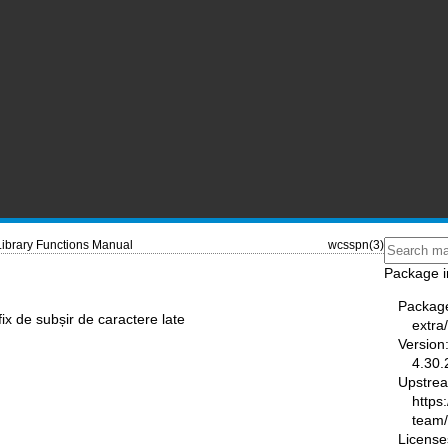
Library Functions Manual
wcsspn(3)
Package i
Packag
ix de subșir de caractere late
extra
Version
4.30.
Upstre
https
team
License