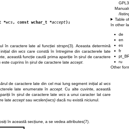
GPL3
Manual
/list
Table o
t *
wcs
, const wchar_t *
accept
);
In other 
de
en
es
ul în caractere late al funcției
strspn(3)
. Aceasta determină
fr
nițial din
wcs
care constă în întregime din caracterele late
pt_B
nte, această funcție caută prima apariție în șirul de caractere
ru
 este cuprins în șirul de caractere late
accept
.
Other for
rul de caractere late din cel mai lung segment inițial al
wcs
acterele late enumerate în
accept
. Cu alte cuvinte, această
pariții în șirul de caractere late
wcs
a unui caracter lat care
ere late
accept
sau
wcslen(wcs)
dacă nu există niciunul.
losiți în această secțiune, a se vedea
attributes(7)
.