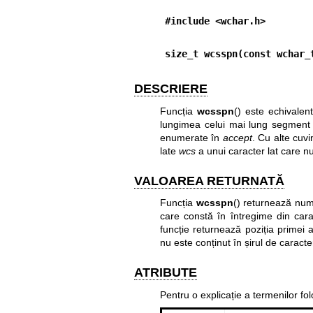
#include <wchar.h>
size_t wcsspn(const wchar_
DESCRIERE
Funcția
wcsspn
() este echivalent
lungimea celui mai lung segment i
enumerate în
accept
. Cu alte cuvi
late
wcs
a unui caracter lat care nu
VALOAREA RETURNATĂ
Funcția
wcsspn
() returnează numă
care constă în întregime din car
funcție returnează poziția primei a
nu este conținut în șirul de caract
ATRIBUTE
Pentru o explicație a termenilor fo