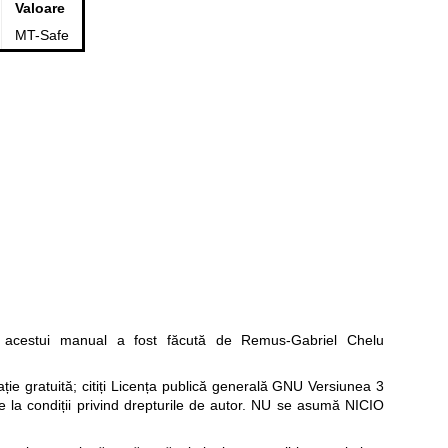
Valoare
MT-Safe
acestui manual a fost făcută de Remus-Gabriel Chelu
e gratuită; citiți
Licența publică generală GNU Versiunea 3
re la condiții privind drepturile de autor. NU se asumă NICIO