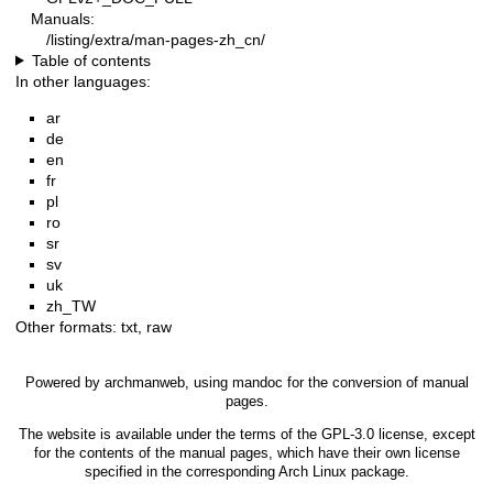
Manuals:
/listing/extra/man-pages-zh_cn/
Table of contents
In other languages:
ar
de
en
fr
pl
ro
sr
sv
uk
zh_TW
Other formats:
txt
,
raw
Powered by
archmanweb
, using
mandoc
for the conversion of manual
pages.
The website is available under the terms of the
GPL-3.0
license, except
for the contents of the manual pages, which have their own license
specified in the corresponding Arch Linux package.