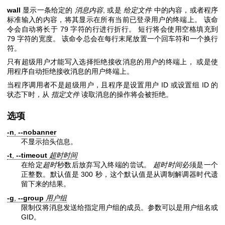
wall
显示一条给定的
消息内容
, 或是
给定文件
中的内容，或者程序
标准输入的内容，将其显示在所有当前已登录用户的终端上。 该命
令会自动将长于 79 字符的行进行折行。 短行将会使用空格填充到
79 字符的宽度。 该命令总会在每行末尾放置一个回车符和一个换行
符。
只有超级用户才能写入选择拒绝接收消息的用户的终端上， 或是使
用程序自动拒绝接收消息的用户终端上。
当程序调用者不是超级用户，且程序是设置用户 ID 或设置组 ID 的
状态下时，从
指定文件
读取消息的操作将会被拒绝。
选项
-n
,
--nobanner
不显示抬头信息。
-t
,
--timeout
超时时间
在给定
超时
秒数后放弃写入终端的尝试。
超时时间
必须是一个
正整数。默认值是 300 秒，这个默认值是从调制解调器时代遗
留下来的结果。
-g
,
--group
用户组
限制仅将消息发送给指定用户组的成员。参数可以是用户组名或
GID。