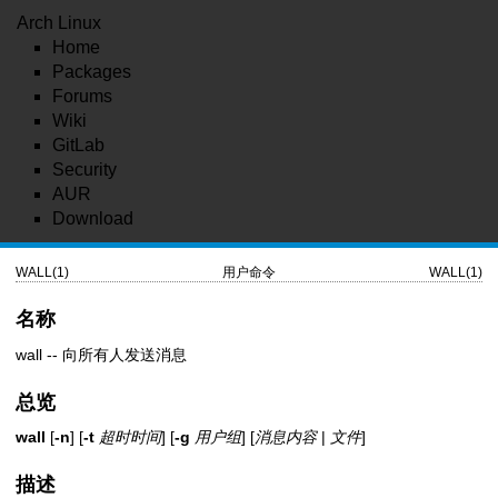
Arch Linux
Home
Packages
Forums
Wiki
GitLab
Security
AUR
Download
WALL(1)
用户命令
WALL(1)
名称
wall -- 向所有人发送消息
总览
wall
[
-n
] [
-t
超时时间
] [
-g
用户组
] [
消息内容
|
文件
]
描述