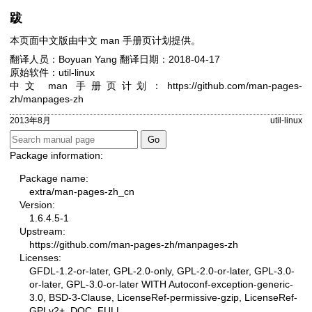
跋
本页面中文版由中文 man 手册页计划提供。
翻译人员：Boyuan Yang
翻译日期：2018-04-17
原始软件：util-linux
中文 man 手册页计划：
https://github.com/man-pages-
zh/manpages-zh
2013年8月
util-linux
Package information:
Package name:
extra/man-pages-zh_cn
Version:
1.6.4.5-1
Upstream:
https://github.com/man-pages-zh/manpages-zh
Licenses:
GFDL-1.2-or-later, GPL-2.0-only, GPL-2.0-or-later, GPL-3.0-
or-later, GPL-3.0-or-later WITH Autoconf-exception-generic-
3.0, BSD-3-Clause, LicenseRef-permissive-gzip, LicenseRef-
GPLv2+_DOC_FULL