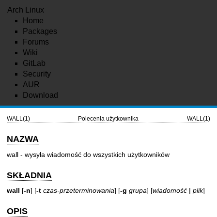
Arch Linux
Home
Packages
Forums
Wiki
GitLab
Security
AUR
Download
WALL(1)
Polecenia użytkownika
WALL(1)
NAZWA
wall - wysyła wiadomość do wszystkich użytkowników
SKŁADNIA
wall
[
-n
] [
-t
czas-przeterminowania
] [
-g
grupa
] [
wiadomość
|
plik
]
OPIS