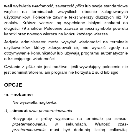
wall
wyświetla
wiadomość
, zawartość
pliku
lub swoje standardowe
wejście na terminalach wszystkich obecnie zalogowanych
użytkowników. Polecenie zawinie tekst wierszy dłuższych niż 79
znaków. Krótsze wiersze są wypełnione białymi znakami do
długości 79 znaków. Polecenie zawsze umieści symbole powrotu
karetki oraz nowego wiersza na końcu każdego wiersza.
Jedynie administrator może wysyłać wiadomości na terminale
użytkowników, którzy zdecydowali się nie wyrazić zgody na
otrzymywanie komunikatów lub używają programu automatycznie
odrzucającego wiadomości.
Czytanie z
pliku
nie jest możliwe, jeśli wywołujący polecenie nie
jest administratorem, ani program nie korzysta z suid lub sgid.
OPCJE
-n
,
--nobanner
Nie wyświetla nagłówka.
-t
,
--timeout
czas-przeterminowania
Rezygnuje z próby wypisania na terminale po
czasie-
przeterminowania
, w sekundach. Wartość
czas-
przeterminowania
musi być dodatnią liczbą całkowitą.