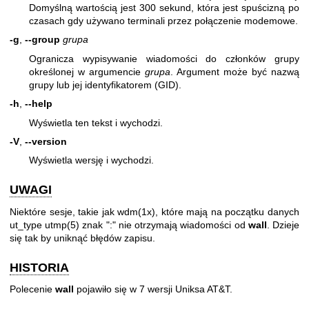
Domyślną wartością jest 300 sekund, która jest spuścizną po
czasach gdy używano terminali przez połączenie modemowe.
-g
,
--group
grupa
Ogranicza wypisywanie wiadomości do członków grupy
określonej w argumencie
grupa
. Argument może być nazwą
grupy lub jej identyfikatorem (GID).
-h
,
--help
Wyświetla ten tekst i wychodzi.
-V
,
--version
Wyświetla wersję i wychodzi.
UWAGI
Niektóre sesje, takie jak
wdm(1x)
, które mają na początku danych
ut_type
utmp(5)
znak ":" nie otrzymają wiadomości od
wall
. Dzieje
się tak by uniknąć błędów zapisu.
HISTORIA
Polecenie
wall
pojawiło się w 7 wersji Uniksa AT&T.