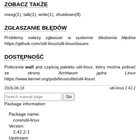
ZOBACZ TAKŻE
mesg(1)
,
talk(1)
,
write(1)
,
shutdown(8)
ZGŁASZANIE BŁĘDÓW
Problemy należy zgłaszać w
systemie śledzenia błędów
https://github.com/util-linux/util-linux/issues
.
DOSTĘPNOŚĆ
Polecenie
wall
jest częścią pakietu util-linux, który można pobrać
ze strony
Archiwum jądra Linux
https://www.kernel.org/pub/linux/utils/util-linux/
.
2026-06-16
util-linux 2.42.2
Package information:
Package name:
core/util-linux
Version:
2.42.2-1
Upstream: