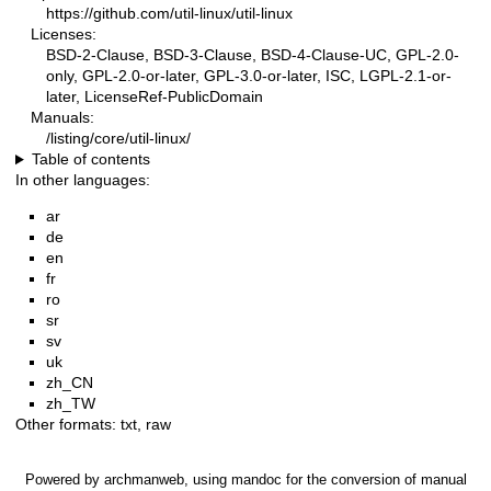
https://github.com/util-linux/util-linux
Licenses:
BSD-2-Clause, BSD-3-Clause, BSD-4-Clause-UC, GPL-2.0-
only, GPL-2.0-or-later, GPL-3.0-or-later, ISC, LGPL-2.1-or-
later, LicenseRef-PublicDomain
Manuals:
/listing/core/util-linux/
Table of contents
In other languages:
ar
de
en
fr
ro
sr
sv
uk
zh_CN
zh_TW
Other formats:
txt
,
raw
Powered by
archmanweb
, using
mandoc
for the conversion of manual