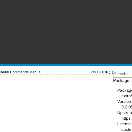
eneral Commands Manual
VIMTUTOR(1)
Package i
Packag
extra
Version
9.2.0
Upstre
https
License
custo