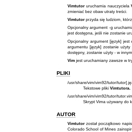
Vimtutor
uruchamia nauczyciela
zmieniać bez obaw utraty treści.
Vimtutor
przyda się ludziom, któr
Opcjonalny argument -g uruchamia 
jest dostępna, jeśli nie zostanie 
Opcjonalny argument [język] jest d
argumentu [język] zostanie użyty j
dostępny, zostanie użyty - w inny
Vim
jest uruchamiany zawsze w try
PLIKI
/usr/share/vim/vim92/tutor/tutor[.ję
Tekstowe pliki
Vimtutora.
/usr/share/vim/vim92/tutor/tutor.vi
Skrypt Vima używany do k
AUTOR
Vimtutor
został początkowo napisa
Colorado School of Mines zainspir