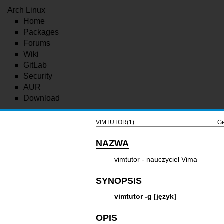
Arch Linux
Home
Packages
Forums
Wiki
GitLab
Security
AUR
Download
VIMTUTOR(1)
G
NAZWA
vimtutor - nauczyciel Vima
SYNOPSIS
vimtutor -g [język]
OPIS