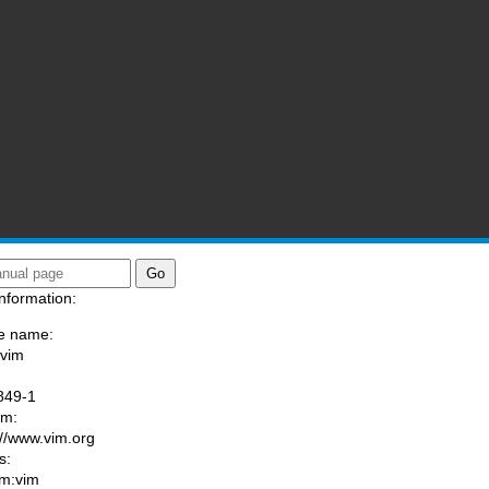
nformation:
e name:
/vim
:
849-1
am:
://www.vim.org
s:
m:vim