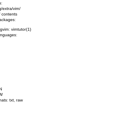
s:
ng/extra/vim/
f contents
packages:
/gvim: vimtutor(1)
languages:
N
W
mats:
txt
,
raw