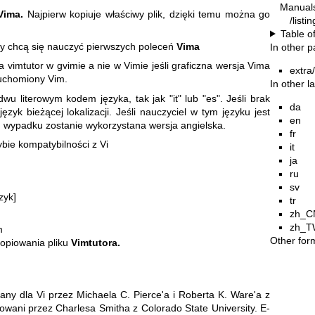
Manual
Vima.
Najpierw kopiuje właściwy plik, dzięki temu można go
/listi
Table o
zy chcą się nauczyć pierwszych poleceń
Vima
In other 
vimtutor w gvimie a nie w Vimie jeśli graficzna wersja Vima
extra
uruchomiony Vim.
In other 
wu literowym kodem języka, tak jak "it" lub "es". Jeśli brak
da
ęzyk bieżącej lokalizacji. Jeśli nauczyciel w tym języku jest
en
m wypadku zostanie wykorzystana wersja angielska.
fr
bie kompatybilności z Vi
it
ja
ru
sv
zyk]
tr
zh_C
zh_T
m
Other for
opiowania pliku
Vimtutora.
ny dla Vi przez Michaela C. Pierce'a i Roberta K. Ware'a z
owani przez Charlesa Smitha z Colorado State University. E-