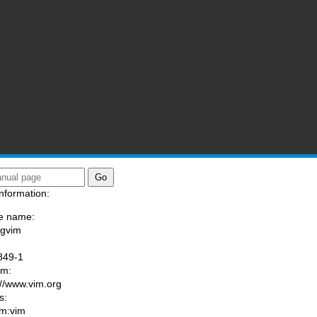
nformation:
e name:
/gvim
:
849-1
am:
://www.vim.org
s:
m:vim