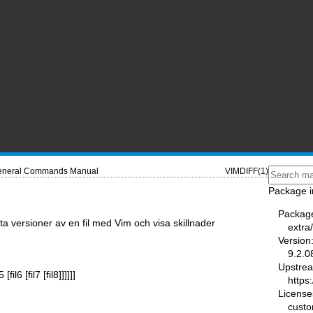
neral Commands Manual
VIMDIFF(1)
Package i
Packag
tta versioner av en fil med Vim och visa skillnader
extra
Version
9.2.0
Upstre
 [fil6 [fil7 [fil8]]]]]]
https
License
custo