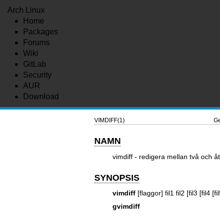
Arch Linux
Home
Packages
Forums
Wiki
GitLab
Security
AUR
Download
VIMDIFF(1)
Ge
NAMN
vimdiff - redigera mellan två och å
SYNOPSIS
vimdiff
[flaggor] fil1 fil2 [fil3 [fil4 [fil5
gvimdiff