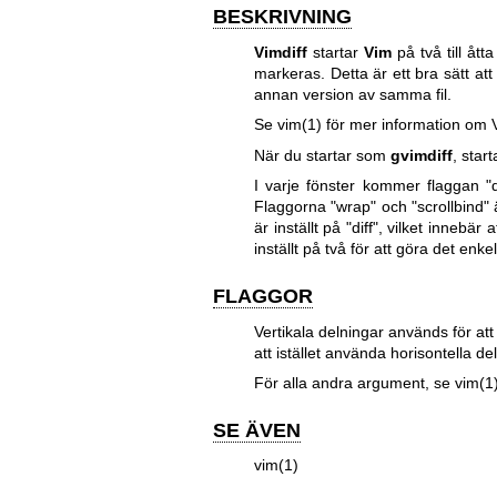
BESKRIVNING
Vimdiff
startar
Vim
på två till åtta
markeras. Detta är ett bra sätt att
annan version av samma fil.
Se vim(1) för mer information om 
När du startar som
gvimdiff
, star
I varje fönster kommer flaggan "di
Flaggorna "wrap" och "scrollbind" ä
är inställt på "diff", vilket innebä
inställt på två för att göra det enk
FLAGGOR
Vertikala delningar används för a
att istället använda horisontella d
För alla andra argument, se vim(1)
SE ÄVEN
vim(1)