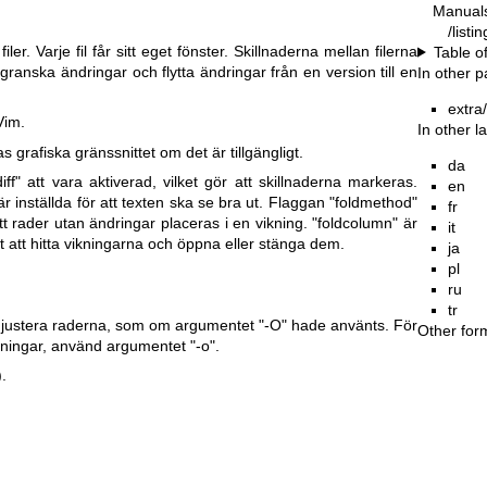
Manual
/listi
 filer. Varje fil får sitt eget fönster. Skillnaderna mellan filerna
Table o
 granska ändringar och flytta ändringar från en version till en
In other 
extra/
Vim.
In other 
tas grafiska gränssnittet om det är tillgängligt.
da
ff" att vara aktiverad, vilket gör att skillnaderna markeras.
en
r inställda för att texten ska se bra ut.
Flaggan "foldmethod"
fr
r att rader utan ändringar placeras i en vikning. "foldcolumn" är
it
elt att hitta vikningarna och öppna eller stänga dem.
ja
pl
ru
tr
tt justera raderna, som om argumentet "-O" hade använts. För
Other for
elningar, använd argumentet "-o".
.