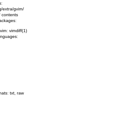
s:
ng/extra/gvim/
f contents
packages:
vim: vimdiff(1)
languages:
mats:
txt
,
raw