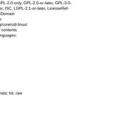
PL-2.0-only, GPL-2.0-or-later, GPL-3.0-
ter, ISC, LGPL-2.1-or-later, LicenseRef-
icDomain
s:
ng/core/util-linux/
f contents
languages:
mats:
txt
,
raw