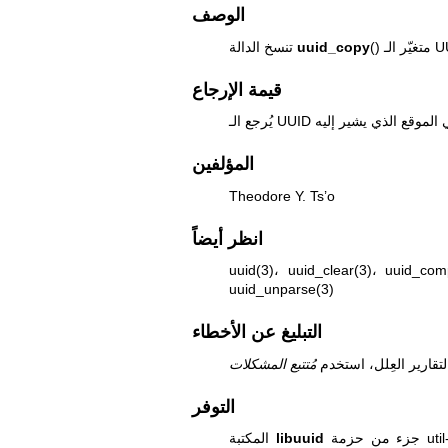
الوصف
uuid_copy
تنسخ الدالة
قيمة الإرجاع
المؤلفين
Theodore Y. Ts’o
انظر أيضاً
uuid(3)
،
uuid_clear(3)
،
uuid_com
uuid_unparse(3)
التبليغ عن الأخطاء
لتقارير العِلل، استخدم
مُتتبع المشكلات
التوفر
libuuid
المكتبة