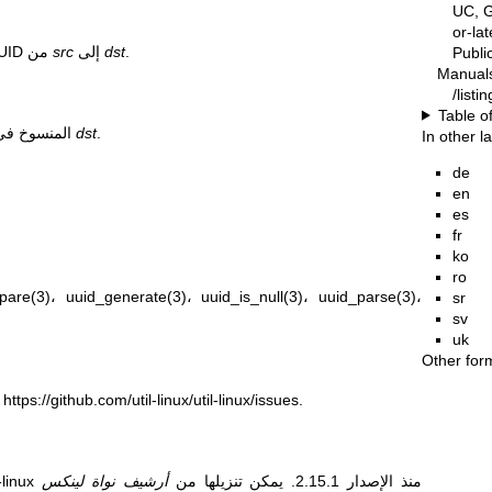
UC, G
or-la
.
dst
إلى
src
() متغيّر الـ UUID من
Publ
Manual
/listi
Table o
.
dst
يُرجع الـ UUID المنسوخ في الموقع الذي يشير إليه
In other 
de
en
es
fr
ko
ro
pare(3)
،
uuid_generate(3)
،
uuid_is_null(3)
،
uuid_parse(3)
،
sr
sv
uk
Other for
https://github.com/util-linux/util-linux/issues
.
جزء من حزمة util-linux منذ الإصدار 2.15.1. يمكن تنزيلها من
أرشيف نواة لينكس