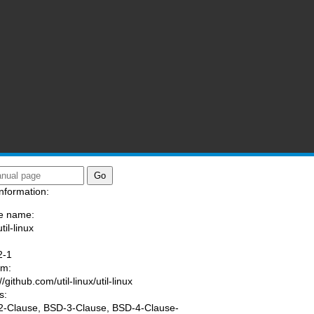
nformation:
e name:
til-linux
:
2-1
am:
//github.com/util-linux/util-linux
s:
-Clause, BSD-3-Clause, BSD-4-Clause-