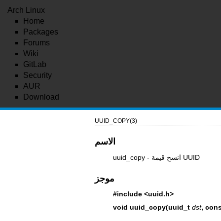
Arch Linux
Home
Packages
Forums
Wiki
GitLab
Security
AUR
Download
UUID_COPY(3)
الاسم
uuid_copy - انسخ قيمة UUID
موجز
#include <uuid.h>
void uuid_copy(uuid_t
dst
, con