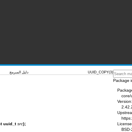
UUID_COPY(3)
دليل المبرمج
Package i
Packag
core/u
Version
2.42.
Upstre
https:
License
st uuid_t
src
);
BSD-2