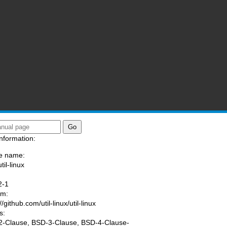
nformation:
e name:
til-linux
:
2-1
am:
//github.com/util-linux/util-linux
s:
-Clause, BSD-3-Clause, BSD-4-Clause-