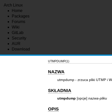
Arch Linux
Home
Packages
Forums
Wiki
GitLab
Security
AUR
Download
UTMPDUMP(1)
NAZWA
utmpdump - zrzuca pliki UTMP i
SKŁADNIA
utmpdump
[opcje]
nazwa-pliku
OPIS