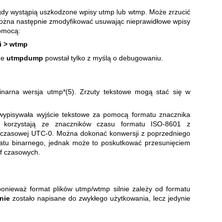
dy wystąpią uszkodzone wpisy utmp lub wtmp. Może zrzucić
można następnie zmodyfikować usuwając nieprawidłowe wpisy
omocą:
i > wtmp
że
utmpdump
powstał tylko z myślą o debugowaniu.
inarna wersja utmp*(5). Zrzuty tekstowe mogą stać się w
a wypisywała wyjście tekstowe za pomocą formatu znacznika
 korzystają ze znaczników czasu formatu ISO-8601 z
ie czasowej UTC-0. Można dokonać konwersji z poprzedniego
atu binarnego, jednak może to poskutkować przesunięciem
ef czasowych.
ponieważ format plików utmp/wtmp silnie zależy od formatu
nie
zostało napisane do zwykłego użytkowania, lecz jedynie