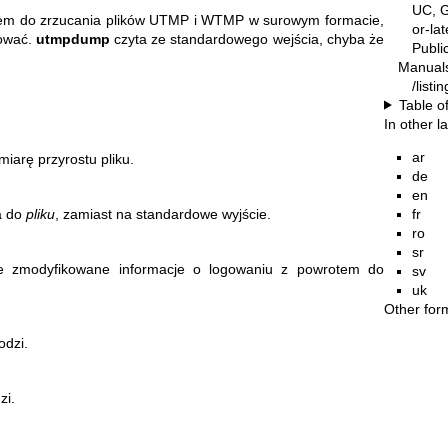
UC, G
em do zrzucania plików UTMP i WTMP w surowym formacie,
or-la
zować.
utmpdump
czyta ze standardowego wejścia, chyba że
Publ
Manual
/listi
Table o
In other 
ar
miarę przyrostu pliku.
de
en
fr
a do
pliku
, zamiast na standardowe wyjście.
ro
sr
je zmodyfikowane informacje o logowaniu z powrotem do
sv
uk
Other for
odzi.
zi.