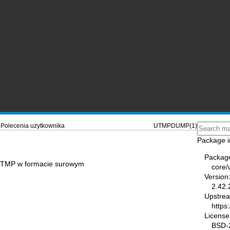
Polecenia użytkownika
UTMPDUMP(1)
Package i
Packag
 WTMP w formacie surowym
core/u
Version
2.42.
Upstre
https:
License
BSD-2