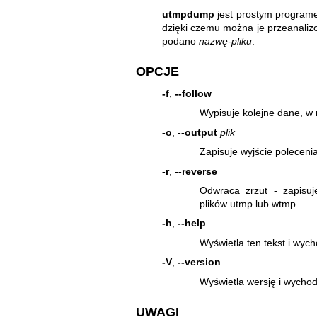
utmpdump
jest prostym program
dzięki czemu można je przeanali
podano
nazwę-pliku
.
OPCJE
-f
,
--follow
Wypisuje kolejne dane, w 
-o
,
--output
plik
Zapisuje wyjście poleceni
-r
,
--reverse
Odwraca zrzut - zapisu
plików utmp lub wtmp.
-h
,
--help
Wyświetla ten tekst i wych
-V
,
--version
Wyświetla wersję i wychod
UWAGI