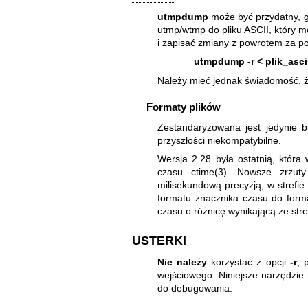
utmpdump
może być przydatny, g
utmp/wtmp do pliku ASCII, który 
i zapisać zmiany z powrotem za p
utmpdump -r < plik_asci
Należy mieć jednak świadomość, 
Formaty plików
Zestandaryzowana jest jedynie b
przyszłości niekompatybilne.
Wersja 2.28 była ostatnią, któr
czasu
ctime(3)
. Nowsze zrzuty
milisekundową precyzją, w stref
formatu znacznika czasu do form
czasu o różnicę wynikającą ze str
USTERKI
Nie należy
korzystać z opcji
-r
, 
wejściowego. Niniejsze narzędzie
do debugowania.