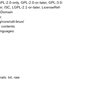
PL-2.0-only, GPL-2.0-or-later, GPL-3.0-
ter, ISC, LGPL-2.1-or-later, LicenseRef-
icDomain
s:
ng/core/util-linux/
f contents
languages:
mats:
txt
,
raw