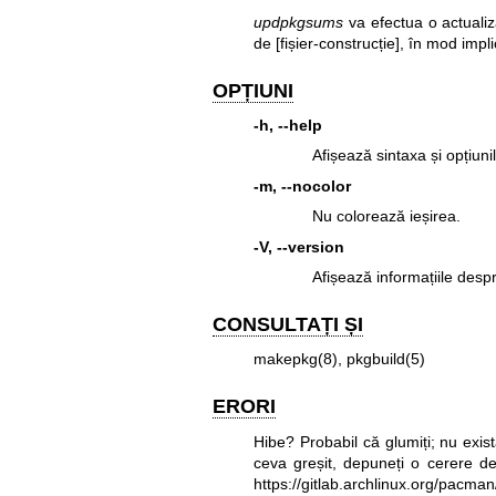
updpkgsums
va efectua o actualiza
de [fișier-construcție], în mod imp
OPȚIUNI
-h, --help
Afișează sintaxa și opțiuni
-m, --nocolor
Nu colorează ieșirea.
-V, --version
Afișează informațiile desp
CONSULTAȚI ȘI
makepkg(8)
,
pkgbuild(5)
ERORI
Hibe? Probabil că glumiți; nu exis
ceva greșit, depuneți o cerere de
https://gitlab.archlinux.org/pacma