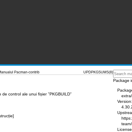
anualul Pacman-contrib
UPDPKGSUMS(8)
Package i
Packag
de control ale unui fișier ”PKGBUILD”
extra
Version
4.30.
Upstre
strucție]
https
team
License