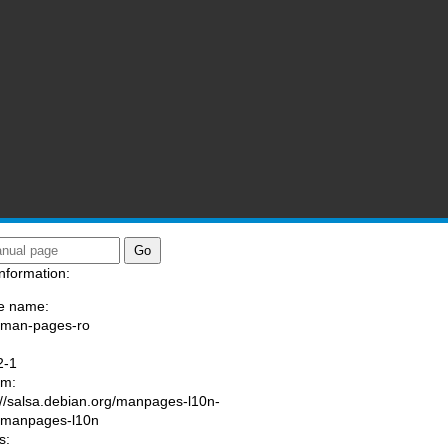
nformation:
e name:
/man-pages-ro
:
2-1
am:
://salsa.debian.org/manpages-l10n-
/manpages-l10n
s: