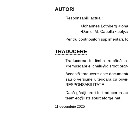
AUTORI
Responsabilii actuali:
•Johannes Löthberg <joh
•Daniel M. Capella <poly
Pentru contribuitori suplimentari, fo
TRADUCERE
Traducerea în limba română a 
<remusgabriel.chelu@disroot.org>
Această traducere este documentați
sau o versiune ulterioară cu privi
RESPONSABILITATE.
Dacă găsiți erori în traducerea a
team-ro@lists.sourceforge.net
.
11 decembrie 2025