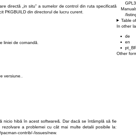
GPL3
re directă „in situ” a sumelor de control din ruta specificată
Manual
licit PKGBUILD din directorul de lucru curent.
/list
Table o
In other 
de
en
le liniei de comandă.
pt_B
Other for
re versiune..
tă nicio hibă în acest software&. Dar dacă se întâmplă să fie
 rezolvare a problemei cu cât mai multe detalii posibile la:
n/pacman-contrib/-/issues/new
.