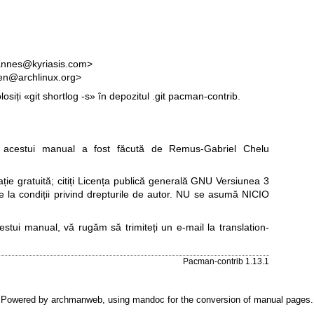
annes@kyriasis.com>
zen@archlinux.org>
losiți «git shortlog -s» în depozitul .git pacman-contrib.
acestui manual a fost făcută de Remus-Gabriel Chelu
e gratuită; citiți
Licența publică generală GNU Versiunea 3
re la condiții privind drepturile de autor. NU se asumă NICIO
cestui manual, vă rugăm să trimiteți un e-mail la
translation-
Pacman-contrib 1.13.1
Powered by
archmanweb
, using
mandoc
for the conversion of manual pages.