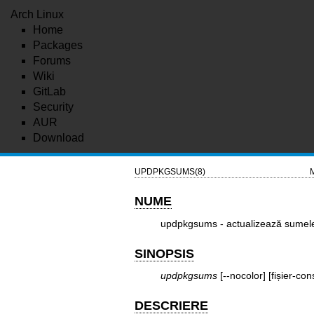
Arch Linux
Home
Packages
Forums
Wiki
GitLab
Security
AUR
Download
UPDPKGSUMS(8)
M
NUME
updpkgsums - actualizează sumele 
SINOPSIS
updpkgsums
[--nocolor] [fișier-con
DESCRIERE