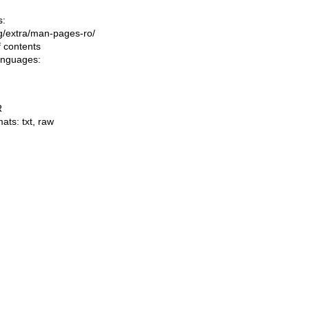
s:
ing/extra/man-pages-ro/
f contents
languages:
R
mats:
txt
,
raw