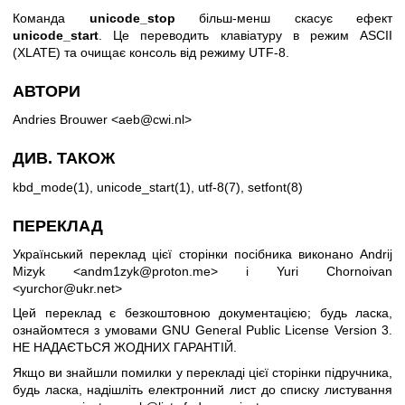
Команда
unicode_stop
більш-менш скасує ефект
unicode_start
. Це переводить клавіатуру в режим ASCII
(XLATE) та очищає консоль від режиму UTF-8.
АВТОРИ
Andries Brouwer <aeb@cwi.nl>
ДИВ. ТАКОЖ
kbd_mode(1)
,
unicode_start(1)
,
utf-8(7)
,
setfont(8)
ПЕРЕКЛАД
Український переклад цієї сторінки посібника виконано Andrij
Mizyk <andm1zyk@proton.me> і Yuri Chornoivan
<yurchor@ukr.net>
Цей переклад є безкоштовною документацією; будь ласка,
ознайомтеся з умовами
GNU General Public License Version 3
.
НЕ НАДАЄТЬСЯ ЖОДНИХ ГАРАНТІЙ.
Якщо ви знайшли помилки у перекладі цієї сторінки підручника,
будь ласка, надішліть електронний лист до списку листування