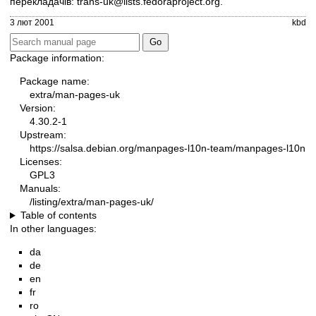
перекладачів:
trans-uk@lists.fedoraproject.org
.
3 лют 2001
kbd
Package information:
Package name:
extra/man-pages-uk
Version:
4.30.2-1
Upstream:
https://salsa.debian.org/manpages-l10n-team/manpages-l10n
Licenses:
GPL3
Manuals:
/listing/extra/man-pages-uk/
Table of contents
In other languages:
da
de
en
fr
ro