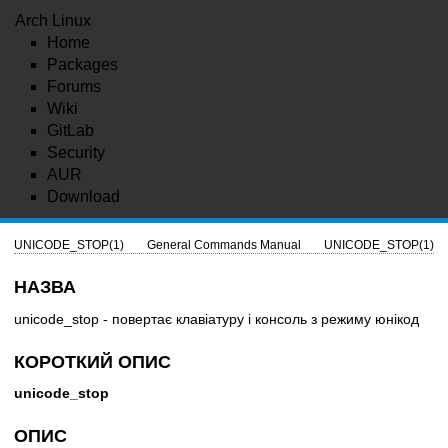
Arch Linux
Home
Packages
Forums
Wiki
GitLab
Security
AUR
Download
UNICODE_STOP(1)
General Commands Manual
UNICODE_STOP(1)
НАЗВА
unicode_stop - повертає клавіатуру і консоль з режиму юнікод
КОРОТКИЙ ОПИС
unicode_stop
ОПИС