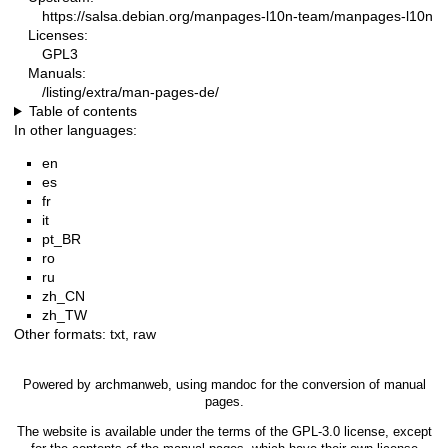
https://salsa.debian.org/manpages-l10n-team/manpages-l10n
Licenses:
GPL3
Manuals:
/listing/extra/man-pages-de/
Table of contents
In other languages:
en
es
fr
it
pt_BR
ro
ru
zh_CN
zh_TW
Other formats:
txt
,
raw
Powered by
archmanweb
, using
mandoc
for the conversion of manual
pages.
The website is available under the terms of the
GPL-3.0
license, except