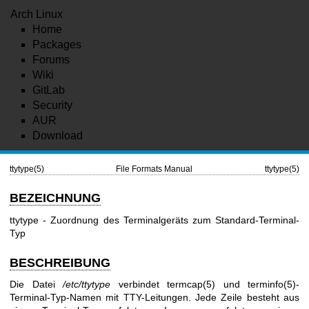
Arch Linux
Home
Packages
Forums
Wiki
GitLab
Security
AUR
Download
ttytype(5)
File Formats Manual
ttytype(5)
BEZEICHNUNG
ttytype - Zuordnung des Terminalgeräts zum Standard-Terminal-
Typ
BESCHREIBUNG
Die Datei
/etc/ttytype
verbindet
termcap(5)
und
terminfo(5)
-
Terminal-Typ-Namen mit TTY-Leitungen. Jede Zeile besteht aus