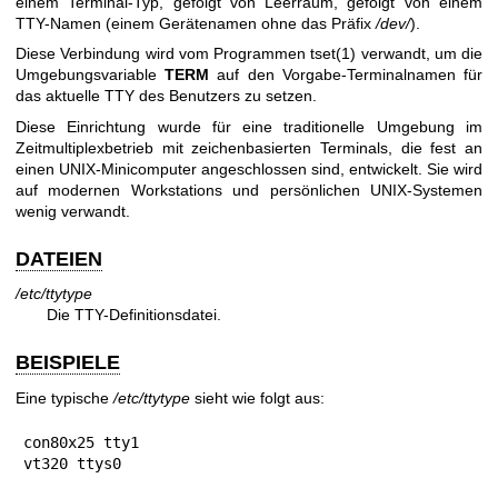
einem Terminal-Typ, gefolgt von Leerraum, gefolgt von einem
TTY-Namen (einem Gerätenamen ohne das Präfix
/dev/
).
Diese Verbindung wird vom Programmen
tset(1)
verwandt, um die
Umgebungsvariable
TERM
auf den Vorgabe-Terminalnamen für
das aktuelle TTY des Benutzers zu setzen.
Diese Einrichtung wurde für eine traditionelle Umgebung im
Zeitmultiplexbetrieb mit zeichenbasierten Terminals, die fest an
einen UNIX-Minicomputer angeschlossen sind, entwickelt. Sie wird
auf modernen Workstations und persönlichen UNIX-Systemen
wenig verwandt.
DATEIEN
/etc/ttytype
Die TTY-Definitionsdatei.
BEISPIELE
Eine typische
/etc/ttytype
sieht wie folgt aus:
con80x25 tty1

vt320 ttys0