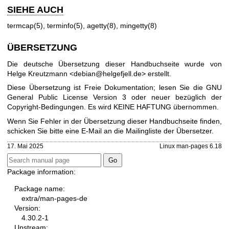
SIEHE AUCH
termcap(5)
,
terminfo(5)
,
agetty(8)
,
mingetty(8)
ÜBERSETZUNG
Die deutsche Übersetzung dieser Handbuchseite wurde von
Helge Kreutzmann <debian@helgefjell.de> erstellt.
Diese Übersetzung ist Freie Dokumentation; lesen Sie die
GNU
General Public License Version 3
oder neuer bezüglich der
Copyright-Bedingungen. Es wird KEINE HAFTUNG übernommen.
Wenn Sie Fehler in der Übersetzung dieser Handbuchseite finden,
schicken Sie bitte eine E-Mail an die
Mailingliste der Übersetzer
.
17. Mai 2025
Linux man-pages 6.18
Package information:
Package name:
extra/man-pages-de
Version:
4.30.2-1
Upstream: