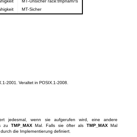
higkeit
MT-Unsicher race:tmpnam/!s
higkeit
MT-Sicher
.1-2001. Veraltet in POSIX.1-2008.
iert jedesmal, wenn sie aufgerufen wird, eine andere
is zu
TMP_MAX
Mal. Falls sie öfter als
TMP_MAX
Mal
 durch die Implementierung definiert.