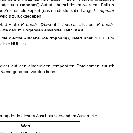
n nächsten
tmpnam
()-Aufruf überschrieben werden. Falls
s
das Zeichenfeld kopiert (das mindestens die Länge
L_tmpnam
 wird
s
zurückgegeben.
Pfad-Präfix
P_tmpdir
. (Sowohl
L_tmpnam
als auch
P_tmpdir
so wie das im Folgenden erwähnte
TMP_MAX
.
gt die gleiche Aufgabe wie
tmpnam
(), liefert aber NULL (um
falls
s
NULL ist.
eiger auf den eindeutigen temporären Dateinamen zurück
 Name generiert werden konnte.
erung der in diesem Abschnitt verwandten Ausdrücke.
Wert