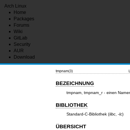
Arch Linux
Home
Packages
Forums
Wiki
GitLab
Security
AUR
Download
tmpnam(3)
BEZEICHNUNG
tmpnam, tmpnam_r - einen Namen 
BIBLIOTHEK
Standard-C-Bibliothek (
libc
,
-lc
)
ÜBERSICHT