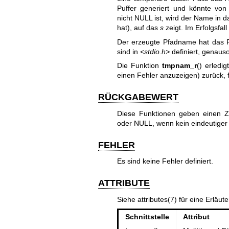
Puffer generiert und könnte vo
nicht NULL ist, wird der Name in 
hat), auf das
s
zeigt. Im Erfolgsfall
Der erzeugte Pfadname hat das 
sind in
<stdio.h>
definiert, genau
Die Funktion
tmpnam_r
() erledi
einen Fehler anzuzeigen) zurück, 
RÜCKGABEWERT
Diese Funktionen geben einen Z
oder NULL, wenn kein eindeutiger
FEHLER
Es sind keine Fehler definiert.
ATTRIBUTE
Siehe
attributes(7)
für eine Erläut
Schnittstelle
Attribut