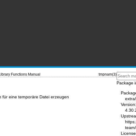
Library Functions Manual
tmpnam(3)
Package i
Packag
für eine temporäre Datei erzeugen
extra
Version
4.30.
Upstre
https
team
License