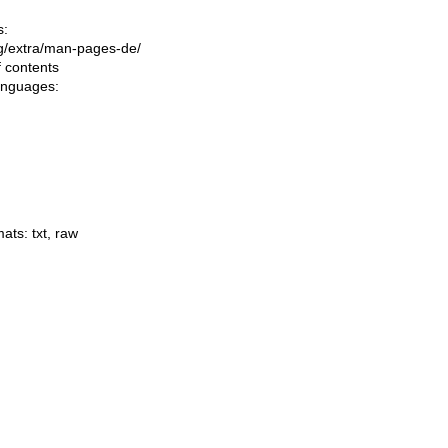
s:
ing/extra/man-pages-de/
f contents
languages:
mats:
txt
,
raw