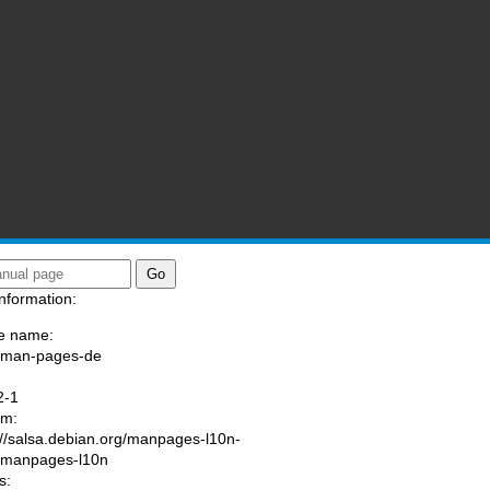
nformation:
e name:
/man-pages-de
:
2-1
am:
://salsa.debian.org/manpages-l10n-
/manpages-l10n
s: