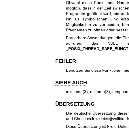
Obwohl diese Funktionen Namen 
möglich, dass in der Zeit zwisch
Programm geöffnet wird, ein an
ihn als symbolischen Link erst
Möglichkeiten zu vermeiden, be
Pfadnamen zu öffnen oder besser
Portierbare Anwendungen, die Th
aufrufen, das NULL 
_POSIX_THREAD_SAFE_FUNCT
FEHLER
Benutzen Sie diese Funktionen ni
SIEHE AUCH
mkstemp(3)
,
mktemp(3)
,
tempnam
ÜBERSETZUNG
Die deutsche Übersetzung diese
und Chris Leick <c.leick@vollbio.de
Diese Übersetzung ist Freie Dokum