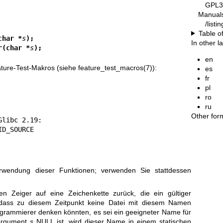
GPL3
Manual
/list
Table o
char *
s
);
In other 
r(char *
s
);
en
eature-Test-Makros (siehe
feature_test_macros(7)
):
es
fr
pl
ro
ru
Other for
_SVID_SOURCE
rwendung dieser Funktionen; verwenden Sie stattdessen
nen Zeiger auf eine Zeichenkette zurück, die ein gültiger
, dass zu diesem Zeitpunkt keine Datei mit diesem Namen
ogrammierer denken könnten, es sei ein geeigneter Name für
 Argument
s
NULL ist, wird dieser Name in einem statischen