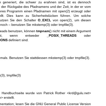
generiert, die schwer zu erahnen sind, ist es dennoch
en der Rückgabe des Pfadnamens und der Zeit, in der er vom
deres Programm einen Pfadnamen mit
open(2)
erzeugt oder
ellt. Dies kann zu Sicherheitslücken führen. Um solche
nutzen Sie den Schalter
O_EXCL
von
open(2)
, um diesen
 noch – benutzen Sie
mkstemp(3)
oder
tmpfile(3)
.
reads benutzen, können
tmpnam
() nicht mit einem Argument
ist, wenn entweder
_POSIX_THREADS
oder
IONS
definiert sind.
emals. Benutzen Sie stattdessen
mkstemp(3)
oder
tmpfile(3)
.
(3)
,
tmpfile(3)
r Handbuchseite wurde von Patrick Rother <krd@gulu.net>
> erstellt.
entation; lesen Sie die
GNU General Public License Version