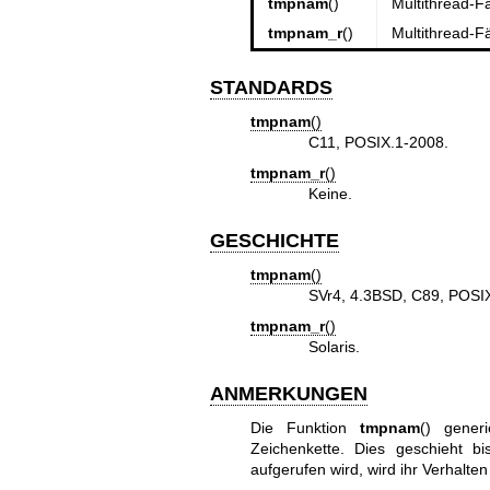
tmpnam
()
Multithread-Fä
tmpnam_r
()
Multithread-Fä
STANDARDS
tmpnam
()
C11, POSIX.1-2008.
tmpnam_r
()
Keine.
GESCHICHTE
tmpnam
()
SVr4, 4.3BSD, C89, POSIX
tmpnam_r
()
Solaris.
ANMERKUNGEN
Die Funktion
tmpnam
() gener
Zeichenkette. Dies geschieht b
aufgerufen wird, wird ihr Verhalten