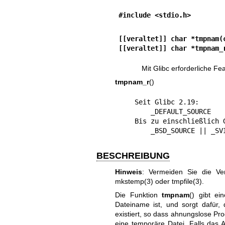
#include <stdio.h>
[[veraltet]] char *tmpnam(
[[veraltet]] char *tmpnam_
Mit Glibc erforderliche F
tmpnam_r
()
    Seit Glibc 2.19:

        _DEFAULT_SOURCE

    Bis zu einschließlich Glibc 2.19:

        _BSD_SOURCE || 
BESCHREIBUNG
Hinweis
: Vermeiden Sie die Ve
mkstemp(3)
oder
tmpfile(3)
.
Die Funktion
tmpnam
() gibt ei
Dateiname ist, und sorgt dafür
existiert, so dass ahnungslose Pr
eine temporäre Datei. Falls das