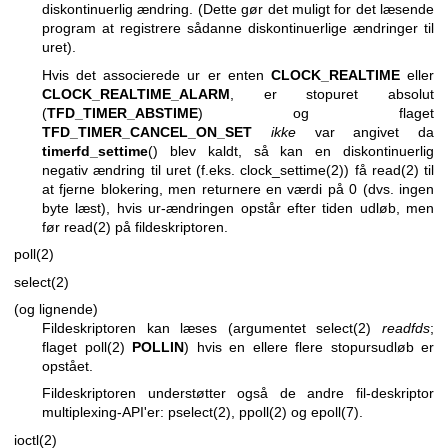
diskontinuerlig ændring. (Dette gør det muligt for det læsende
program at registrere sådanne diskontinuerlige ændringer til
uret).
Hvis det associerede ur er enten
CLOCK_REALTIME
eller
CLOCK_REALTIME_ALARM
, er stopuret absolut
(
TFD_TIMER_ABSTIME
) og flaget
TFD_TIMER_CANCEL_ON_SET
ikke
var angivet da
timerfd_settime
() blev kaldt, så kan en diskontinuerlig
negativ ændring til uret (f.eks.
clock_settime(2)
) få
read(2)
til
at fjerne blokering, men returnere en værdi på 0 (dvs. ingen
byte læst), hvis ur-ændringen opstår efter tiden udløb, men
før
read(2)
på fildeskriptoren.
poll(2)
select(2)
(og lignende)
Fildeskriptoren kan læses (argumentet
select(2)
readfds
;
flaget
poll(2)
POLLIN
) hvis en ellere flere stopursudløb er
opstået.
Fildeskriptoren understøtter også de andre fil-deskriptor
multiplexing-API'er:
pselect(2)
,
ppoll(2)
og
epoll(7)
.
ioctl(2)