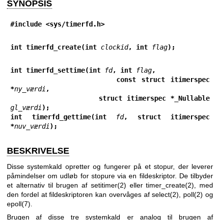
SYNOPSIS
#include <sys/timerfd.h>
int timerfd_create(int 
clockid
, int 
flag
);
int timerfd_settime(int 
fd
, int 
flag
,
                    const struct itimerspec 
*
ny_værdi
,
                    struct itimerspec *_Nullable 
gl_værdi
);
int timerfd_gettime(int 
fd
, struct itimerspec 
*
nuv_værdi
);
BESKRIVELSE
Disse systemkald opretter og fungerer på et stopur, der leverer
påmindelser om udløb for stopure via en fildeskriptor. De tilbyder
et alternativ til brugen af
setitimer(2)
eller
timer_create(2)
, med
den fordel at fildeskriptoren kan overvåges af
select(2)
,
poll(2)
og
epoll(7)
.
Brugen af disse tre systemkald er analog til brugen af