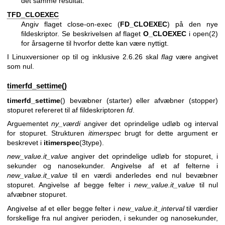
det samme resultat.
TFD_CLOEXEC
Angiv flaget close-on-exec (
FD_CLOEXEC
) på den nye
fildeskriptor. Se beskrivelsen af flaget
O_CLOEXEC
i
open(2)
for årsagerne til hvorfor dette kan være nyttigt.
I Linuxversioner op til og inklusive 2.6.26 skal
flag
være angivet
som nul.
timerfd_settime()
timerfd_settime
() bevæbner (starter) eller afvæbner (stopper)
stopuret refereret til af fildeskriptoren
fd
.
Arguementet
ny_værdi
angiver det oprindelige udløb og interval
for stopuret. Strukturen
itimerspec
brugt for dette argument er
beskrevet i
itimerspec
(3type).
new_value.it_value
angiver det oprindelige udløb for stopuret, i
sekunder og nanosekunder. Angivelse af et af felterne i
new_value.it_value
til en værdi anderledes end nul bevæbner
stopuret. Angivelse af begge felter i
new_value.it_value
til nul
afvæbner stopuret.
Angivelse af et eller begge felter i
new_value.it_interval
til værdier
forskellige fra nul angiver perioden, i sekunder og nanosekunder,