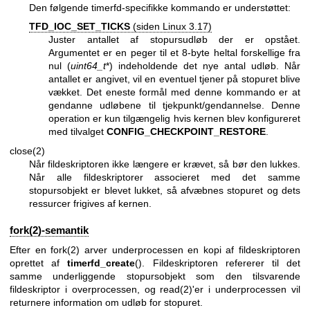
Den følgende timerfd-specifikke kommando er understøttet:
TFD_IOC_SET_TICKS
(siden Linux 3.17)
Juster antallet af stopursudløb der er opstået.
Argumentet er en peger til et 8-byte heltal forskellige fra
nul (
uint64_t
*) indeholdende det nye antal udløb. Når
antallet er angivet, vil en eventuel tjener på stopuret blive
vækket. Det eneste formål med denne kommando er at
gendanne udløbene til tjekpunkt/gendannelse. Denne
operation er kun tilgængelig hvis kernen blev konfigureret
med tilvalget
CONFIG_CHECKPOINT_RESTORE
.
close(2)
Når fildeskriptoren ikke længere er krævet, så bør den lukkes.
Når alle fildeskriptorer associeret med det samme
stopursobjekt er blevet lukket, så afvæbnes stopuret og dets
ressurcer frigives af kernen.
fork(2)-semantik
Efter en
fork(2)
arver underprocessen en kopi af fildeskriptoren
oprettet af
timerfd_create
(). Fildeskriptoren refererer til det
samme underliggende stopursobjekt som den tilsvarende
fildeskriptor i overprocessen, og
read(2)
'er i underprocessen vil
returnere information om udløb for stopuret.