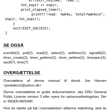
            err(EXIT_FAILURE, "read");

        tot_expir += expir;

        print_elapsed_time();

        printf("read: %w64u; total=%w64u\n", 
expir, tot_expir);

    }

    exit(EXIT_SUCCESS);

}
SE OGSÅ
eventfd(2)
,
poll(2)
,
read(2)
,
select(2)
,
setitimer(2)
,
signalfd(2)
,
timer_create(2)
,
timer_gettime(2)
,
timer_settime(2)
,
timespec(3)
,
epoll(7)
,
time(7)
OVERSÆTTELSE
Oversættere af denne manual til dansk Joe Hansen
<joedalton2@yahoo.dk>
Denne oversættelse er gratis dokumentation; læs
GNU General
Public License version 3
eller nyere for ophavsretbetingelser. Der
er INGEN ANSVAR.
Hvis du støder på fejl i oversættelsen af ​​denne vejledning, skal du