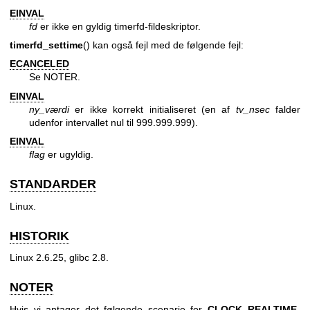
EINVAL
fd
er ikke en gyldig timerfd-fildeskriptor.
timerfd_settime
() kan også fejl med de følgende fejl:
ECANCELED
Se NOTER.
EINVAL
ny_værdi
er ikke korrekt initialiseret (en af
tv_nsec
falder
udenfor intervallet nul til 999.999.999).
EINVAL
flag
er ugyldig.
STANDARDER
Linux.
HISTORIK
Linux 2.6.25, glibc 2.8.
NOTER
Hvis vi antager det følgende scenarie for
CLOCK_REALTIME
-