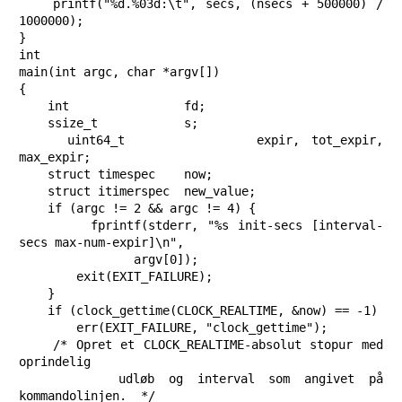
    printf("%d.%03d:\t", secs, (nsecs + 500000) / 
1000000);

}

int

main(int argc, char *argv[])

{

    int                fd;

    ssize_t            s;

    uint64_t           expir, tot_expir, 
max_expir;

    struct timespec    now;

    struct itimerspec  new_value;

    if (argc != 2 && argc != 4) {

        fprintf(stderr, "%s init-secs [interval-
secs max-num-expir]\n",

                argv[0]);

        exit(EXIT_FAILURE);

    }

    if (clock_gettime(CLOCK_REALTIME, &now) == -1)

        err(EXIT_FAILURE, "clock_gettime");

    /* Opret et CLOCK_REALTIME-absolut stopur med 
oprindelig

       udløb og interval som angivet på 
kommandolinjen.  */
