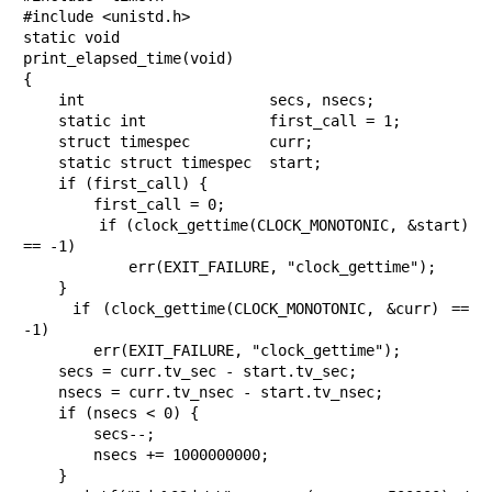
#include <unistd.h>

static void

print_elapsed_time(void)

{

    int                     secs, nsecs;

    static int              first_call = 1;

    struct timespec         curr;

    static struct timespec  start;

    if (first_call) {

        first_call = 0;

        if (clock_gettime(CLOCK_MONOTONIC, &start) 
== -1)

            err(EXIT_FAILURE, "clock_gettime");

    }

    if (clock_gettime(CLOCK_MONOTONIC, &curr) == 
-1)

        err(EXIT_FAILURE, "clock_gettime");

    secs = curr.tv_sec - start.tv_sec;

    nsecs = curr.tv_nsec - start.tv_nsec;

    if (nsecs < 0) {

        secs--;

        nsecs += 1000000000;

    }
