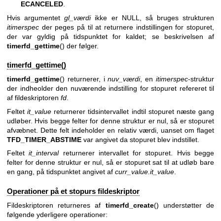
ECANCELED
.
Hvis argumentet
gl_værdi
ikke er NULL, så bruges strukturen
itimerspec
der peges på til at returnere indstillingen for stopuret,
der var gyldig på tidspunktet for kaldet; se beskrivelsen af
timerfd_gettime
() der følger.
timerfd_gettime()
timerfd_gettime
() returnerer, i
nuv_værdi
, en
itimerspec
-struktur
der indheolder den nuværende indstilling for stopuret refereret til
af fildeskriptoren
fd
.
Feltet
it_value
returnerer tidsintervallet indtil stopuret næste gang
udløber. Hvis begge felter for denne struktur er nul, så er stopuret
afvæbnet. Dette felt indeholder en relativ værdi, uanset om flaget
TFD_TIMER_ABSTIME
var angivet da stopuret blev indstillet.
Feltet
it_interval
returnerer intervallet for stopuret. Hvis begge
felter for denne struktur er nul, så er stopuret sat til at udløb bare
en gang, på tidspunktet angivet af
curr_value.it_value
.
Operationer på et stopurs fildeskriptor
Fildeskriptoren returneres af
timerfd_create
() understøtter de
følgende yderligere operationer: