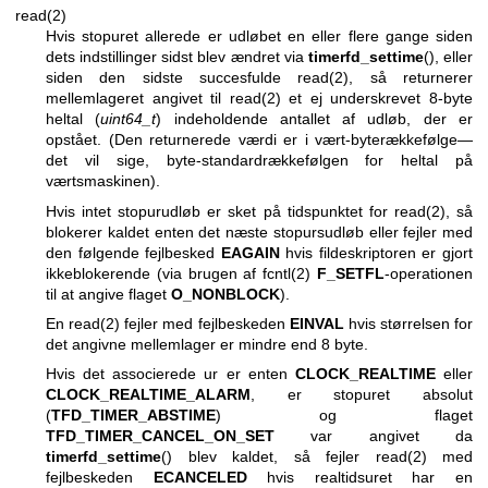
read(2)
Hvis stopuret allerede er udløbet en eller flere gange siden
dets indstillinger sidst blev ændret via
timerfd_settime
(), eller
siden den sidste succesfulde
read(2)
, så returnerer
mellemlageret angivet til
read(2)
et ej underskrevet 8-byte
heltal (
uint64_t
) indeholdende antallet af udløb, der er
opstået. (Den returnerede værdi er i vært-byterækkefølge—
det vil sige, byte-standardrækkefølgen for heltal på
værtsmaskinen).
Hvis intet stopurudløb er sket på tidspunktet for
read(2)
, så
blokerer kaldet enten det næste stopursudløb eller fejler med
den følgende fejlbesked
EAGAIN
hvis fildeskriptoren er gjort
ikkeblokerende (via brugen af
fcntl(2)
F_SETFL
-operationen
til at angive flaget
O_NONBLOCK
).
En
read(2)
fejler med fejlbeskeden
EINVAL
hvis størrelsen for
det angivne mellemlager er mindre end 8 byte.
Hvis det associerede ur er enten
CLOCK_REALTIME
eller
CLOCK_REALTIME_ALARM
, er stopuret absolut
(
TFD_TIMER_ABSTIME
) og flaget
TFD_TIMER_CANCEL_ON_SET
var angivet da
timerfd_settime
() blev kaldet, så fejler
read(2)
med
fejlbeskeden
ECANCELED
hvis realtidsuret har en