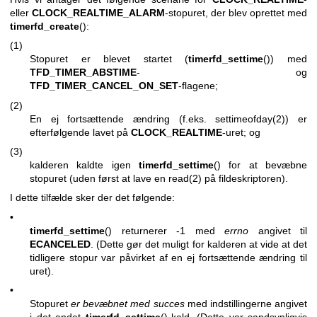
eller
CLOCK_REALTIME_ALARM
-stopuret, der blev oprettet med
timerfd_create
():
(1)
Stopuret er blevet startet (
timerfd_settime
()) med
TFD_TIMER_ABSTIME
- og
TFD_TIMER_CANCEL_ON_SET
-flagene;
(2)
En ej fortsættende ændring (f.eks.
settimeofday(2)
) er
efterfølgende lavet på
CLOCK_REALTIME
-uret; og
(3)
kalderen kaldte igen
timerfd_settime
() for at bevæbne
stopuret (uden først at lave en
read(2)
på fildeskriptoren).
I dette tilfælde sker der det følgende:
•
timerfd_settime
() returnerer -1 med
errno
angivet til
ECANCELED
. (Dette gør det muligt for kalderen at vide at det
tidligere stopur var påvirket af en ej fortsættende ændring til
uret).
•
Stopuret
er bevæbnet med succes
med indstillingerne angivet