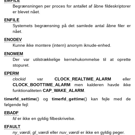
EMFILE
Begrænsningen per proces for antallet af åbne fildeskriptorer
er blevet nået.
ENFILE
Systemets begrænsning på det samlede antal åbne filer er
nået.
ENODEV
Kunne ikke montere (intern) anonym iknude-enhed.
ENOMEM
Der var utilstrækkelige kernehukommelse til at oprette
stopuret.
EPERM
clockid
var
CLOCK_REALTIME_ALARM
eller
CLOCK_BOOTTIME_ALARM
men kalderen havde ikke
funktionaliteten
CAP_WAKE_ALARM
.
timerfd_settime
() og
timerfd_gettime
() kan fejle med de
følgende fejl:
EBADF
fd
er ikke en gyldig filbeskrivelse.
EFAULT
ny_værdi
,
gl_værdi
eller
nuv_værdi
er ikke en gyldig peger.