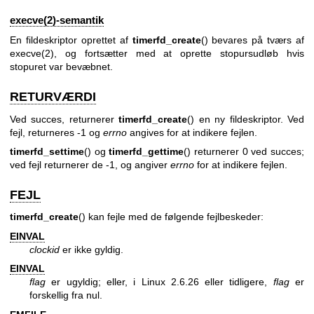
execve(2)-semantik
En fildeskriptor oprettet af
timerfd_create
() bevares på tværs af
execve(2)
, og fortsætter med at oprette stopursudløb hvis
stopuret var bevæbnet.
RETURVÆRDI
Ved succes, returnerer
timerfd_create
() en ny fildeskriptor. Ved
fejl, returneres -1 og
errno
angives for at indikere fejlen.
timerfd_settime
() og
timerfd_gettime
() returnerer 0 ved succes;
ved fejl returnerer de -1, og angiver
errno
for at indikere fejlen.
FEJL
timerfd_create
() kan fejle med de følgende fejlbeskeder:
EINVAL
clockid
er ikke gyldig.
EINVAL
flag
er ugyldig; eller, i Linux 2.6.26 eller tidligere,
flag
er
forskellig fra nul.