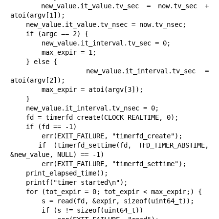
    new_value.it_value.tv_sec = now.tv_sec + 
atoi(argv[1]);

    new_value.it_value.tv_nsec = now.tv_nsec;

    if (argc == 2) {

        new_value.it_interval.tv_sec = 0;

        max_expir = 1;

    } else {

        new_value.it_interval.tv_sec = 
atoi(argv[2]);

        max_expir = atoi(argv[3]);

    }

    new_value.it_interval.tv_nsec = 0;

    fd = timerfd_create(CLOCK_REALTIME, 0);

    if (fd == -1)

        err(EXIT_FAILURE, "timerfd_create");

    if (timerfd_settime(fd, TFD_TIMER_ABSTIME, 
&new_value, NULL) == -1)

        err(EXIT_FAILURE, "timerfd_settime");

    print_elapsed_time();

    printf("timer started\n");

    for (tot_expir = 0; tot_expir < max_expir;) {

        s = read(fd, &expir, sizeof(uint64_t));

        if (s != sizeof(uint64_t))
