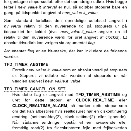
for gentagne stopursudløb efter det oprindelige udløb. Hvis begge
felter i
new_value.it_interval
er nul, så udløber stopuret bare en
gang, på tidspunktet angivet af
new_value.it_value
.
Som standard fortolkes den oprindelige udløbstid angivet i
ny_værdi
relativ til den nuværende tid på stopurets ur på
tidspunktet for kaldet (dvs.
new_value.it_value
angiver en tid
relativ til den nuværende værdi for uret angivet af
clockid
). Et
absolut tidsudløb kan vælges via argumentet
flag
.
Argumentet
flag
er en bit-maske, der kan inkludere de følgende
værdier:
TFD_TIMER_ABSTIME
Fortolk
new_value.it_value
som en absolut værdi på stopurets
ur. Stopuret vil udløbe når værdien af stopurets ur når
værdien angivet i
new_value.it_value
.
TFD_TIMER_CANCEL_ON_SET
Hvis dette flag er angivet med
TFD_TIMER_ABSTIME
og
uret for dette stopur er
CLOCK_REALTIME
eller
CLOCK_REALTIME_ALARM
, så marker dette stopur som
om det kan afbestilles hvis realtidsuret har en diskontinuerlig
ændring (
settimeofday(2)
,
clock_settime(2)
eller lignende).
Når sådanne ændringer opstår vil en nuværende eller
fremtidig
read(2)
fra fildeskriptoren fejle med fejlbeskeden