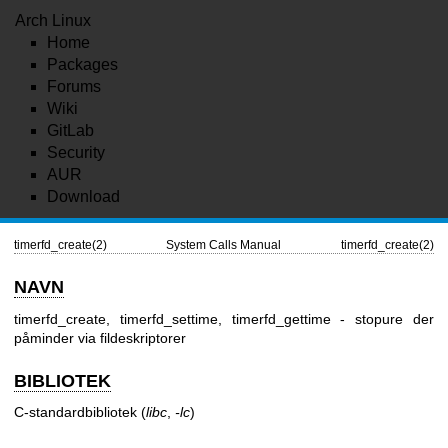
Arch Linux
Home
Packages
Forums
Wiki
GitLab
Security
AUR
Download
timerfd_create(2)
System Calls Manual
timerfd_create(2)
NAVN
timerfd_create, timerfd_settime, timerfd_gettime - stopure der
påminder via fildeskriptorer
BIBLIOTEK
C-standardbibliotek (
libc
,
-lc
)