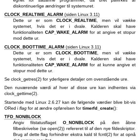
diskontinuerlige ændringer til systemuret.
CLOCK_REALTIME_ALARM
(siden Linux 3.11)
Dette ur er som
CLOCK_REALTIME
, men vil vække
systemet, hvis det er i dvale. Kalderen skal have
funktionaliteten
CAP_WAKE_ALARM
for at angive et stopur
mod dette ur.
CLOCK_BOOTTIME_ALARM
(siden Linux 3.11)
Dette ur er som
CLOCK_BOOTTIME
, men vil vække
systemet, hvis det er i dvale. Kalderen skal have
funktionaliteten
CAP_WAKE_ALARM
for at kunne angive et
stopur mod dette ur.
Se
clock_getres(2)
for yderligere detaljer om ovenstående ure.
Den nuværende værdi af hver af disse ure kan indhentes via
clock_gettime(2)
.
Startende med Linux 2.6.27 kan de følgende værdier blive bit-vis
ORed i
flag
for at ændre opførelsen for
timerfd_create
():
TFD_NONBLOCK
Angiv filstatusflaget
O_NONBLOCK
på den åbne
filbeskrivelse (se
open(2)
) refereret til af den nye fildeskriptor.
Brug af dette flag forhindrer ekstra kald til
fcntl(2)
for at opnå