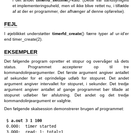
i det andet
timerfd_settime
()-kald. (Dette var sandsynligvis
et implementeringsuheld, men vil ikke blive rettet nu, i tilfælde
af at der er programmer, der afhænger af denne opførelse).
FEJL
I øjeblikket understøtter
timerfd_create
() færre typer af ur-id'er
end
timer_create(2)
.
EKSEMPLER
Det følgende program opretter et stopur og overvåger så dets
status. Programmet accepterer op til tre
kommandolinjeargumenter. Det første argument angiver antallet
af sekunder for et oprindelige udløb for stopuret. Det andet
argument angiver intervallet for stopuret, i sekunder. Det tredje
argument angiver antallet af gange programmet bør tillade at
stopuret udløber før afslutning. Det andet og det tredje
kommandolinjeargument er valgfrie.
Den følgende skalsession demonstrerer brugen af programmet:
$
 a.out 3 1 100
0.000:	timer started

3.000:	read: 1; total=1
