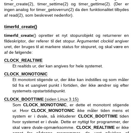
timer_create(2)
,
timer_settime(2)
og
timer_gettime(2)
. (Der er
ingen analog for
timer_getoverrun(2)
da den funktionalitet tilbydes
af
read(2)
, som beskrevet nedenfor).
timerfd_create()
timerfd_create
() opretter et nyt stopurobjekt og returnerer en
fildeskriptor, der referer til det stopur. Argumentet
clockid
angiver
uret, der bruges til at markere status for stopuret, og skal være en
af de følgende:
CLOCK_REALTIME
Et realtids ur, der kan angives for hele systemet.
CLOCK_MONOTONIC
Et monotont stigende ur, der ikke kan indstilles og som måler
tid fra et uangivet punkt i fortiden, der ikke ændrer sig efter
systemets opstartstidspunkt.
CLOCK_BOOTTIME
(siden Linux 3.15)
Som
CLOCK_MONOTONIC
, er dette et monotont stigende
ur. Hvor
CLOCK_MONOTONIC
ikke måler tiden mens et
system er i dvale, så inkluderer
CLOCK_BOOTTIME
tiden
hvor systemet er i dvale. Dette er nyttigt for programmer, der
skal være dvale-opmærksomme.
CLOCK_REALTIME
er ikke
egnet for sådanne programmer, da uret påvirkes af