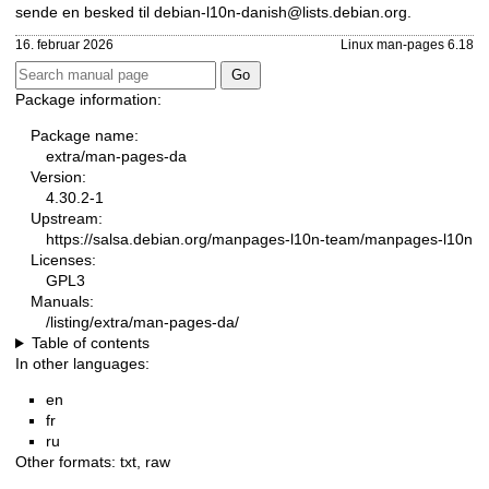
sende en besked til
debian-l10n-danish@lists.debian.org
.
16. februar 2026
Linux man-pages 6.18
Package information:
Package name:
extra/man-pages-da
Version:
4.30.2-1
Upstream:
https://salsa.debian.org/manpages-l10n-team/manpages-l10n
Licenses:
GPL3
Manuals:
/listing/extra/man-pages-da/
Table of contents
In other languages:
en
fr
ru
Other formats:
txt
,
raw