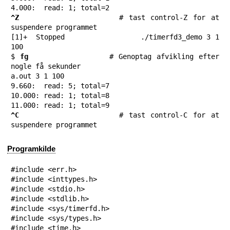
^Z 
                 # tast control-Z for at 
suspendere programmet

[1]+  Stopped                 ./timerfd3_demo 3 1 
100

$ 
fg
                # Genoptag afvikling efter 
nogle få sekunder

a.out 3 1 100

9.660:	read: 5; total=7

10.000:	read: 1; total=8

^C 
                 # tast control-C for at 
suspendere programmet
Programkilde
#include <err.h>

#include <inttypes.h>

#include <stdio.h>

#include <stdlib.h>

#include <sys/timerfd.h>

#include <sys/types.h>

#include <time.h>
