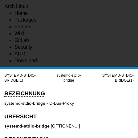
Arch Linux
Home
Packages
Forums
Wiki
GitLab
Security
AUR
Download
SYSTEMD-STDIO-
systemd-stdio-
SYSTEMD-STDIO-
BRIDGE(1)
bridge
BRIDGE(1)
BEZEICHNUNG
systemd-stdio-bridge - D-Bus-Proxy
ÜBERSICHT
systemd-stdio-bridge
[OPTIONEN…]