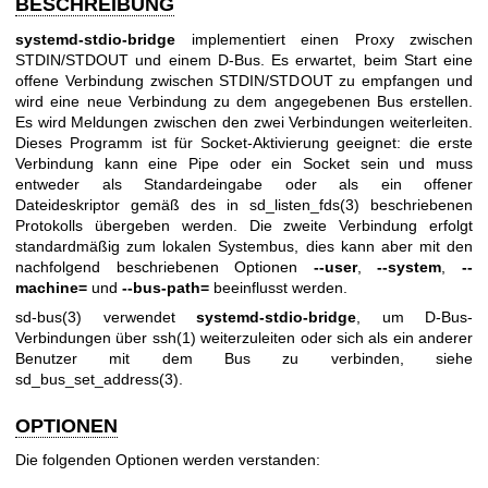
BESCHREIBUNG
systemd-stdio-bridge
implementiert einen Proxy zwischen
STDIN/STDOUT und einem D-Bus. Es erwartet, beim Start eine
offene Verbindung zwischen STDIN/STDOUT zu empfangen und
wird eine neue Verbindung zu dem angegebenen Bus erstellen.
Es wird Meldungen zwischen den zwei Verbindungen weiterleiten.
Dieses Programm ist für Socket-Aktivierung geeignet: die erste
Verbindung kann eine Pipe oder ein Socket sein und muss
entweder als Standardeingabe oder als ein offener
Dateideskriptor gemäß des in
sd_listen_fds(3)
beschriebenen
Protokolls übergeben werden. Die zweite Verbindung erfolgt
standardmäßig zum lokalen Systembus, dies kann aber mit den
nachfolgend beschriebenen Optionen
--user
,
--system
,
--
machine=
und
--bus-path=
beeinflusst werden.
sd-bus(3)
verwendet
systemd-stdio-bridge
, um D-Bus-
Verbindungen über
ssh(1)
weiterzuleiten oder sich als ein anderer
Benutzer mit dem Bus zu verbinden, siehe
sd_bus_set_address(3)
.
OPTIONEN
Die folgenden Optionen werden verstanden: