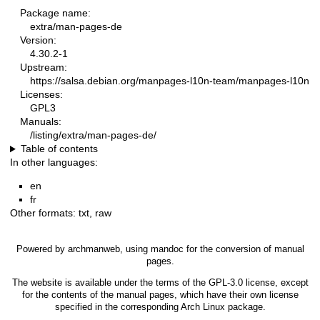
Package name:
extra/man-pages-de
Version:
4.30.2-1
Upstream:
https://salsa.debian.org/manpages-l10n-team/manpages-l10n
Licenses:
GPL3
Manuals:
/listing/extra/man-pages-de/
Table of contents
In other languages:
en
fr
Other formats:
txt
,
raw
Powered by
archmanweb
, using
mandoc
for the conversion of manual
pages.
The website is available under the terms of the
GPL-3.0
license, except
for the contents of the manual pages, which have their own license
specified in the corresponding Arch Linux package.