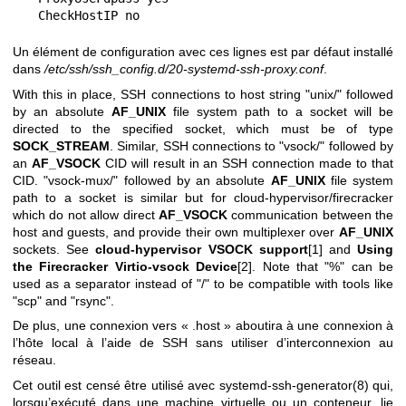
    CheckHostIP no
Un élément de configuration avec ces lignes est par défaut installé
dans
/etc/ssh/ssh_config.d/20-systemd-ssh-proxy.conf
.
With this in place, SSH connections to host string "unix/" followed
by an absolute
AF_UNIX
file system path to a socket will be
directed to the specified socket, which must be of type
SOCK_STREAM
. Similar, SSH connections to "vsock/" followed by
an
AF_VSOCK
CID will result in an SSH connection made to that
CID. "vsock-mux/" followed by an absolute
AF_UNIX
file system
path to a socket is similar but for cloud-hypervisor/firecracker
which do not allow direct
AF_VSOCK
communication between the
host and guests, and provide their own multiplexer over
AF_UNIX
sockets. See
cloud-hypervisor VSOCK support
[1] and
Using
the Firecracker Virtio-vsock Device
[2]. Note that "%" can be
used as a separator instead of "/" to be compatible with tools like
"scp" and "rsync".
De plus, une connexion vers « .host » aboutira à une connexion à
l’hôte local à l’aide de SSH sans utiliser d’interconnexion au
réseau.
Cet outil est censé être utilisé avec
systemd-ssh-generator(8)
qui,
lorsqu’exécuté dans une machine virtuelle ou un conteneur, lie