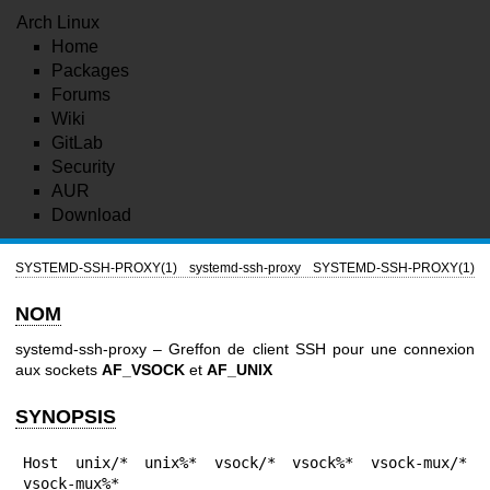
Arch Linux
Home
Packages
Forums
Wiki
GitLab
Security
AUR
Download
SYSTEMD-SSH-PROXY(1)
systemd-ssh-proxy
SYSTEMD-SSH-PROXY(1)
NOM
systemd-ssh-proxy – Greffon de client SSH pour une connexion
aux sockets
AF_VSOCK
et
AF_UNIX
SYNOPSIS
Host unix/* unix%* vsock/* vsock%* vsock-mux/* 
vsock-mux%*
