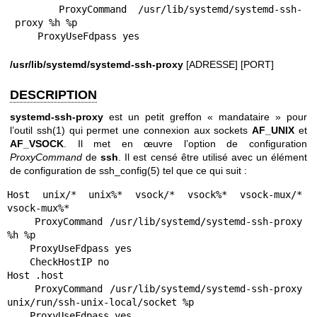
    ProxyCommand /usr/lib/systemd/systemd-ssh-
proxy %h %p

    ProxyUseFdpass yes
/usr/lib/systemd/systemd-ssh-proxy
[ADRESSE] [PORT]
DESCRIPTION
systemd-ssh-proxy
est un petit greffon « mandataire » pour
l’outil
ssh(1)
qui permet une connexion aux sockets
AF_UNIX
et
AF_VSOCK
. Il met en œuvre l’option de configuration
ProxyCommand
de
ssh
. Il est censé être utilisé avec un élément
de configuration de
ssh_config(5)
tel que ce qui suit :
Host unix/* unix%* vsock/* vsock%* vsock-mux/* 
vsock-mux%*

    ProxyCommand /usr/lib/systemd/systemd-ssh-proxy 
%h %p

    ProxyUseFdpass yes

    CheckHostIP no

Host .host

    ProxyCommand /usr/lib/systemd/systemd-ssh-proxy 
unix/run/ssh-unix-local/socket %p

    ProxyUseFdpass yes
