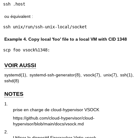
ssh .host
ou équivalent :
ssh unix/run/ssh-unix-local/socket
Example 4. Copy local 'foo' file to a local VM with CID 1348
scp foo vsock%1348:
VOIR AUSSI
systemd(1)
,
systemd-ssh-generator(8)
,
vsock(7)
,
unix(7)
,
ssh(1)
,
sshd(8)
NOTES
1.
prise en charge de cloud-hypervisor VSOCK
https://github.com/cloud-hypervisor/cloud-
hypervisor/blob/main/docs/vsock.md
2.
Utiliser le dispositif Firecracker Virtio-vsock