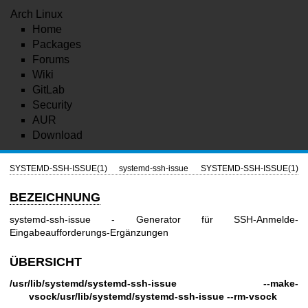
Arch Linux
Home
Packages
Forums
Wiki
GitLab
Security
AUR
Download
SYSTEMD-SSH-ISSUE(1)
systemd-ssh-issue
SYSTEMD-SSH-ISSUE(1)
BEZEICHNUNG
systemd-ssh-issue - Generator für SSH-Anmelde-
Eingabeaufforderungs-Ergänzungen
ÜBERSICHT
/usr/lib/systemd/systemd-ssh-issue
--make-
vsock
/usr/lib/systemd/systemd-ssh-issue
--rm-vsock