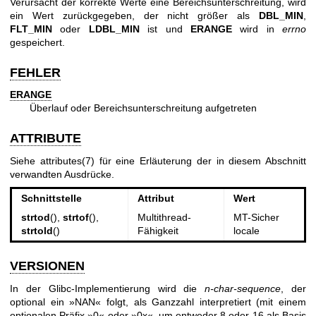
Verursacht der korrekte Werte eine Bereichsunterschreitung, wird
ein Wert zurückgegeben, der nicht größer als
DBL_MIN
,
FLT_MIN
oder
LDBL_MIN
ist und
ERANGE
wird in
errno
gespeichert.
FEHLER
ERANGE
Überlauf oder Bereichsunterschreitung aufgetreten
ATTRIBUTE
Siehe
attributes(7)
für eine Erläuterung der in diesem Abschnitt
verwandten Ausdrücke.
Schnittstelle
Attribut
Wert
strtod
(),
strtof
(),
Multithread-
MT-Sicher
strtold
()
Fähigkeit
locale
VERSIONEN
In der Glibc-Implementierung wird die
n-char-sequence
, der
optional ein »NAN« folgt, als Ganzzahl interpretiert (mit einem
optionalen Präfix »0« oder »0x«, um entweder 8 oder 16 als Basis