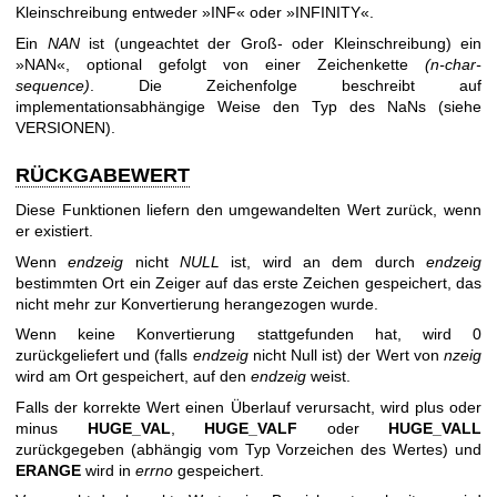
Kleinschreibung entweder »INF« oder »INFINITY«.
Ein
NAN
ist (ungeachtet der Groß- oder Kleinschreibung) ein
»NAN«, optional gefolgt von einer Zeichenkette
(n-char-
sequence)
. Die Zeichenfolge beschreibt auf
implementationsabhängige Weise den Typ des NaNs (siehe
VERSIONEN).
RÜCKGABEWERT
Diese Funktionen liefern den umgewandelten Wert zurück, wenn
er existiert.
Wenn
endzeig
nicht
NULL
ist, wird an dem durch
endzeig
bestimmten Ort ein Zeiger auf das erste Zeichen gespeichert, das
nicht mehr zur Konvertierung herangezogen wurde.
Wenn keine Konvertierung stattgefunden hat, wird 0
zurückgeliefert und (falls
endzeig
nicht Null ist) der Wert von
nzeig
wird am Ort gespeichert, auf den
endzeig
weist.
Falls der korrekte Wert einen Überlauf verursacht, wird plus oder
minus
HUGE_VAL
,
HUGE_VALF
oder
HUGE_VALL
zurückgegeben (abhängig vom Typ Vorzeichen des Wertes) und
ERANGE
wird in
errno
gespeichert.