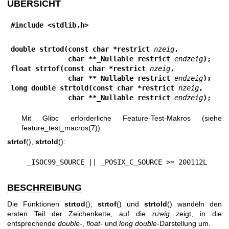
ÜBERSICHT
#include <stdlib.h>
double strtod(const char *restrict 
nzeig
,
              char **_Nullable restrict 
endzeig
);
float strtof(const char *restrict 
nzeig
,
              char **_Nullable restrict 
endzeig
);
long double strtold(const char *restrict 
nzeig
,
              char **_Nullable restrict 
endzeig
);
Mit Glibc erforderliche Feature-Test-Makros (siehe
feature_test_macros(7)
):
strtof
(),
strtold
():
    _ISOC99_SOURCE || _POSIX_C_SOURCE >= 200112L
BESCHREIBUNG
Die Funktionen
strtod
(),
strtof
() und
strtold
() wandeln den
ersten Teil der Zeichenkette, auf die
nzeig
zeigt, in die
entsprechende
double
-,
float
- und
long double
-Darstellung um.