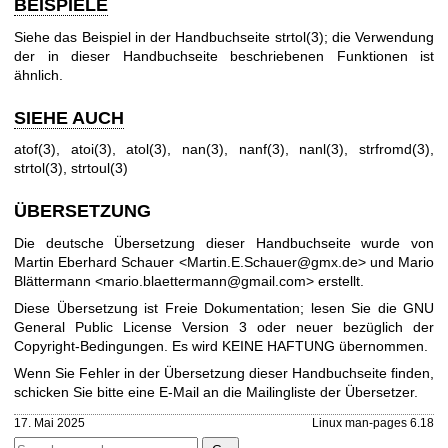
BEISPIELE
Siehe das Beispiel in der Handbuchseite
strtol(3)
; die Verwendung
der in dieser Handbuchseite beschriebenen Funktionen ist
ähnlich.
SIEHE AUCH
atof(3)
,
atoi(3)
,
atol(3)
,
nan(3)
,
nanf(3)
,
nanl(3)
,
strfromd(3)
,
strtol(3)
,
strtoul(3)
ÜBERSETZUNG
Die deutsche Übersetzung dieser Handbuchseite wurde von
Martin Eberhard Schauer <Martin.E.Schauer@gmx.de> und Mario
Blättermann <mario.blaettermann@gmail.com> erstellt.
Diese Übersetzung ist Freie Dokumentation; lesen Sie die
GNU
General Public License Version 3
oder neuer bezüglich der
Copyright-Bedingungen. Es wird KEINE HAFTUNG übernommen.
Wenn Sie Fehler in der Übersetzung dieser Handbuchseite finden,
schicken Sie bitte eine E-Mail an die
Mailingliste der Übersetzer
.
17. Mai 2025
Linux man-pages 6.18