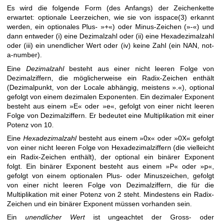
Es wird die folgende Form (des Anfangs) der Zeichenkette
erwartet: optionale Leerzeichen, wie sie von
isspace(3)
erkannt
werden, ein optionales Plus- »+«) oder Minus-Zeichen (»-«) und
dann entweder (i) eine Dezimalzahl oder (ii) eine Hexadezimalzahl
oder (iii) ein unendlicher Wert oder (iv) keine Zahl (ein NAN, not-
a-number).
Eine
Dezimalzahl
besteht aus einer nicht leeren Folge von
Dezimalziffern, die möglicherweise ein Radix-Zeichen enthält
(Dezimalpunkt, von der Locale abhängig, meistens ».«), optional
gefolgt von einem dezimalen Exponenten. Ein dezimaler Exponent
besteht aus einem »E« oder »e«, gefolgt von einer nicht leeren
Folge von Dezimalziffern. Er bedeutet eine Multiplikation mit einer
Potenz von 10.
Eine
Hexadezimalzahl
besteht aus einem »0x« oder »0X« gefolgt
von einer nicht leeren Folge von Hexadezimalziffern (die vielleicht
ein Radix-Zeichen enthält), der optional ein binärer Exponent
folgt. Ein binärer Exponent besteht aus einem »P« oder »p«,
gefolgt von einem optionalen Plus- oder Minuszeichen, gefolgt
von einer nicht leeren Folge von Dezimalziffern, die für die
Multiplikation mit einer Potenz von 2 steht. Mindestens ein Radix-
Zeichen und ein binärer Exponent müssen vorhanden sein.
Ein
unendlicher Wert
ist ungeachtet der Gross- oder