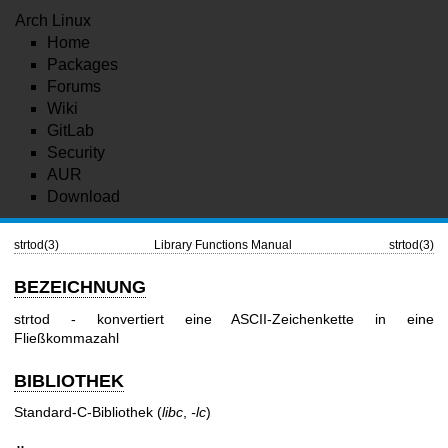
Arch Linux
Home
Packages
Forums
Wiki
GitLab
Security
AUR
Download
strtod(3)
Library Functions Manual
strtod(3)
BEZEICHNUNG
strtod - konvertiert eine ASCII-Zeichenkette in eine
Fließkommazahl
BIBLIOTHEK
Standard-C-Bibliothek (
libc
,
-lc
)