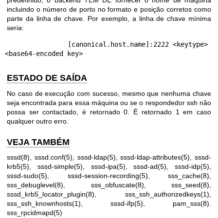
predefinido, o backend TEM DE fornecer o nome de máquina
incluindo o número de porto no formato e posição corretos como
parte da linha de chave. Por exemplo, a linha de chave mínima
seria:
                [canonical.host.name]:2222 <keytype> 
ESTADO DE SAÍDA
No caso de execução com sucesso, mesmo que nenhuma chave
seja encontrada para essa máquina ou se o respondedor ssh não
possa ser contactado, é retornado 0. É retornado 1 em caso
qualquer outro erro.
VEJA TAMBÉM
sssd(8)
,
sssd.conf(5)
,
sssd-ldap(5)
,
sssd-ldap-attributes(5)
,
sssd-
krb5(5)
,
sssd-simple(5)
,
sssd-ipa(5)
,
sssd-ad(5)
,
sssd-idp(5)
,
sssd-sudo(5)
,
sssd-session-recording(5)
,
sss_cache(8)
,
sss_debuglevel(8)
,
sss_obfuscate(8)
,
sss_seed(8)
,
sssd_krb5_locator_plugin(8)
,
sss_ssh_authorizedkeys(1)
,
sss_ssh_knownhosts(1)
,
sssd-ifp(5)
,
pam_sss(8)
.
sss_rpcidmapd(5)