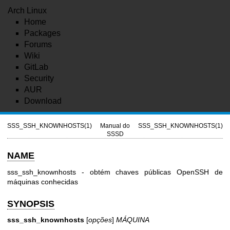
Arch Linux
Home
Packages
Forums
Wiki
GitLab
Security
AUR
Download
SSS_SSH_KNOWNHOSTS(1)
Manual do
SSS_SSH_KNOWNHOSTS(1)
SSSD
NAME
sss_ssh_knownhosts - obtém chaves públicas OpenSSH de
máquinas conhecidas
SYNOPSIS
sss_ssh_knownhosts
[
opções
]
MÁQUINA