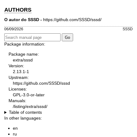
AUTHORS
O autor do SSSD -
https://github.com/SSSD/sssd/
06/09/2026
SSSD
Package information:
Package name:
extra/sssd
Version:
2.13.1-1
Upstream:
https://github.com/SSSD/sssd
Licenses:
GPL-3.0-or-later
Manuals:
/listing/extra/sssd/
Table of contents
In other languages:
en
ru