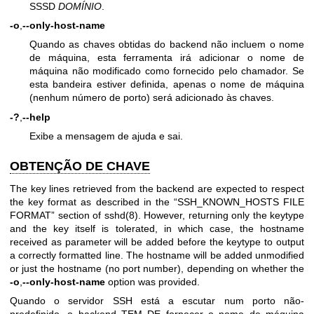
SSSD
DOMÍNIO
.
-o
,
--only-host-name
Quando as chaves obtidas do backend não incluem o nome
de máquina, esta ferramenta irá adicionar o nome de
máquina não modificado como fornecido pelo chamador. Se
esta bandeira estiver definida, apenas o nome de máquina
(nenhum número de porto) será adicionado às chaves.
-?
,
--help
Exibe a mensagem de ajuda e sai.
OBTENÇÃO DE CHAVE
The key lines retrieved from the backend are expected to respect
the key format as described in the “SSH_KNOWN_HOSTS FILE
FORMAT” section of
sshd(8)
. However, returning only the keytype
and the key itself is tolerated, in which case, the hostname
received as parameter will be added before the keytype to output
a correctly formatted line. The hostname will be added unmodified
or just the hostname (no port number), depending on whether the
-o
,
--only-host-name
option was provided.
Quando o servidor SSH está a escutar num porto não-