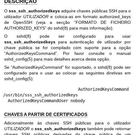
DESCRIÇÃO
O
sss_ssh_authorizedkeys
adquire chaves públicas SSH para o
utilizador
UTILIZADOR
e coloca-as em formato authorized_keys
de OpenSSH (veja a secção “FORMATO DE FICHEIRO
AUTHORIZED_KEYS” do
sshd(8)
para mais informação).
O
sshd(8)
pode ser configurado para usar
sss_ssh_authorizedkeys
para autenticação de utilizador por
chave pública se for compilado com suporte para a opção
“AuthorizedKeysCommand”. Por favor consulte o manual
sshd_config(5)
para mais detalhes acerca desta opção.
Se “AuthorizedKeysCommand” for suportado, o
sshd(8)
pode ser
configurado para o usar ao colocar as seguintes diretivas em
sshd_config(5)
:
  AuthorizedKeysCommand 
/usr/bin/sss_ssh_authorizedkeys

  AuthorizedKeysCommandUser nobody
CHAVES A PARTIR DE CERTIFICADOS
Adicionalmente às chaves SSH públicas para o utilizador
UTILIZADOR
o
sss_ssh_authorizedkeys
também pode retornar
chaves SSH públicas derivadas da chave pública de um