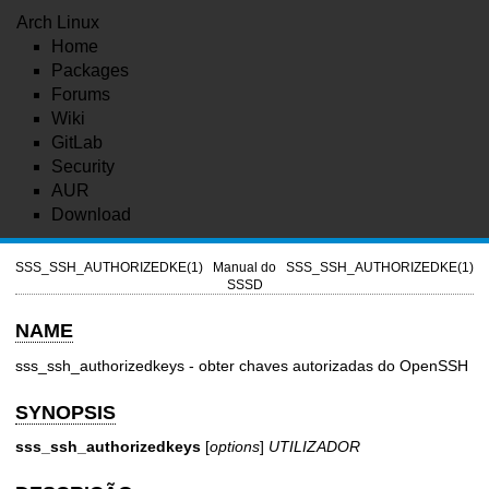
Arch Linux
Home
Packages
Forums
Wiki
GitLab
Security
AUR
Download
SSS_SSH_AUTHORIZEDKE(1)
Manual do
SSS_SSH_AUTHORIZEDKE(1)
SSSD
NAME
sss_ssh_authorizedkeys - obter chaves autorizadas do OpenSSH
SYNOPSIS
sss_ssh_authorizedkeys
[
options
]
UTILIZADOR