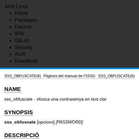
Arch Linux
Home
Packages
Forums
Wiki
GitLab
Security
AUR
Download
SSS_OBFUSCATE(8)
Pàgines del manual de l'SSSD
SSS_OBFUSCATE(8)
NAME
sss_obfuscate - ofusca una contrasenya en text clar
SYNOPSIS
sss_obfuscate
[
opcions
]
[PASSWORD]
DESCRIPCIÓ