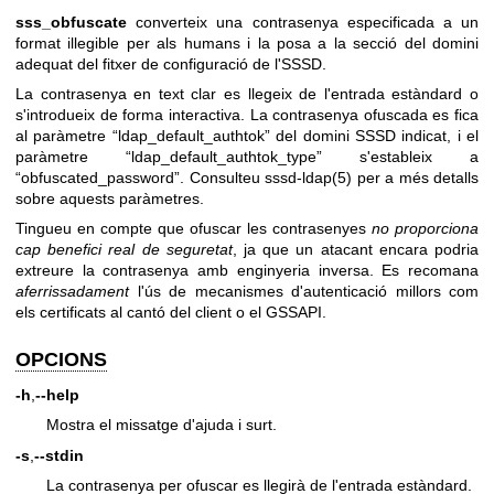
sss_obfuscate
converteix una contrasenya especificada a un
format illegible per als humans i la posa a la secció del domini
adequat del fitxer de configuració de l'SSSD.
La contrasenya en text clar es llegeix de l'entrada estàndard o
s'introdueix de forma interactiva. La contrasenya ofuscada es fica
al paràmetre “ldap_default_authtok” del domini SSSD indicat, i el
paràmetre “ldap_default_authtok_type” s'estableix a
“obfuscated_password”. Consulteu
sssd-ldap(5)
per a més detalls
sobre aquests paràmetres.
Tingueu en compte que ofuscar les contrasenyes
no proporciona
cap benefici real de seguretat
, ja que un atacant encara podria
extreure la contrasenya amb enginyeria inversa. Es recomana
aferrissadament
l'ús de mecanismes d'autenticació millors com
els certificats al cantó del client o el GSSAPI.
OPCIONS
-h
,
--help
Mostra el missatge d'ajuda i surt.
-s
,
--stdin
La contrasenya per ofuscar es llegirà de l'entrada estàndard.