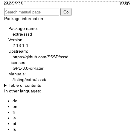
06/09/2026
SSSD
Package information:
Package name:
extra/sssd
Version:
2.13.1-1
Upstream:
https://github.com/SSSD/sssd
Licenses:
GPL-3.0-or-later
Manuals:
/listing/extra/sssd/
Table of contents
In other languages:
de
en
fr
ja
pt
ru