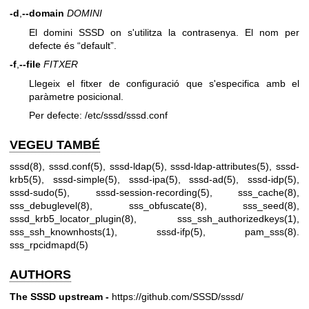
-d
,
--domain
DOMINI
El domini SSSD on s'utilitza la contrasenya. El nom per
defecte és “default”.
-f
,
--file
FITXER
Llegeix el fitxer de configuració que s'especifica amb el
paràmetre posicional.
Per defecte: /etc/sssd/sssd.conf
VEGEU TAMBÉ
sssd(8)
,
sssd.conf(5)
,
sssd-ldap(5)
,
sssd-ldap-attributes(5)
,
sssd-
krb5(5)
,
sssd-simple(5)
,
sssd-ipa(5)
,
sssd-ad(5)
,
sssd-idp(5)
,
sssd-sudo(5)
,
sssd-session-recording(5)
,
sss_cache(8)
,
sss_debuglevel(8)
,
sss_obfuscate(8)
,
sss_seed(8)
,
sssd_krb5_locator_plugin(8)
,
sss_ssh_authorizedkeys(1)
,
sss_ssh_knownhosts(1)
,
sssd-ifp(5)
,
pam_sss(8)
.
sss_rpcidmapd(5)
AUTHORS
The SSSD upstream -
https://github.com/SSSD/sssd/