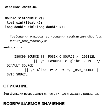
#include <math.h>
double sin(double 
x
);
float sinf(float 
x
);
long double sinl(long double 
x
);
Требования макроса тестирования свойств для glibc (см.
feature_test_macros(7)
):
sinf
(),
sinl
():
    _ISOC99_SOURCE || _POSIX_C_SOURCE >= 200112L

        || /* начиная с glibc 2.19: */ 
_DEFAULT_SOURCE

        || /* Glibc <= 2.19: */ _BSD_SOURCE || 
_SVID_SOURCE
ОПИСАНИЕ
Эти функции возвращают синус от
x
, где
x
указан в радианах.
ВОЗВРАЩАЕМОЕ ЗНАЧЕНИЕ