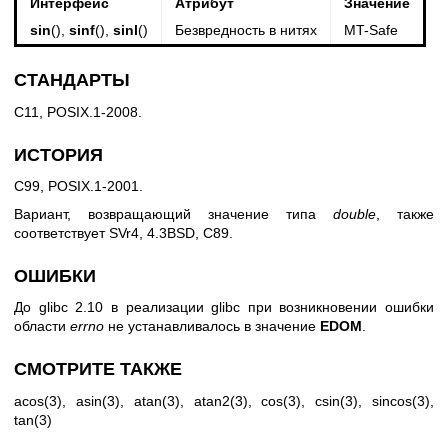
Интерфейс
Атрибут
Значение
sin
(),
sinf
(),
sinl
()
Безвредность в нитях
MT-Safe
СТАНДАРТЫ
C11, POSIX.1-2008.
ИСТОРИЯ
C99, POSIX.1-2001.
Вариант, возвращающий значение типа
double
, также
соответствует SVr4, 4.3BSD, C89.
ОШИБКИ
До glibc 2.10 в реализации glibc при возникновении ошибки
области
errno
не устанавливалось в значение
EDOM
.
СМОТРИТЕ ТАКЖЕ
acos(3)
,
asin(3)
,
atan(3)
,
atan2(3)
,
cos(3)
,
csin(3)
,
sincos(3)
,
tan(3)