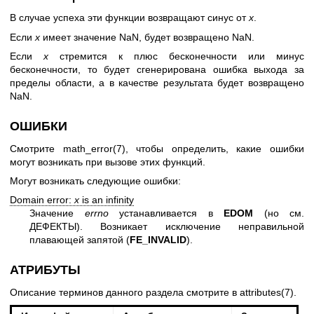
В случае успеха эти функции возвращают синус от
x
.
Если
x
имеет значение NaN, будет возвращено NaN.
Если
x
стремится к плюс бесконечности или минус
бесконечности, то будет сгенерирована ошибка выхода за
пределы области, а в качестве результата будет возвращено
NaN.
ОШИБКИ
Смотрите
math_error(7)
, чтобы определить, какие ошибки
могут возникать при вызове этих функций.
Могут возникать следующие ошибки:
Domain error:
x
is an infinity
Значение
errno
устанавливается в
EDOM
(но см.
ДЕФЕКТЫ). Возникает исключение неправильной
плавающей запятой (
FE_INVALID
).
АТРИБУТЫ
Описание терминов данного раздела смотрите в
attributes(7)
.