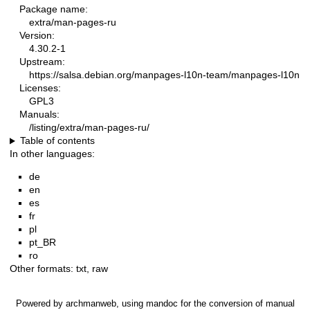
Package name:
extra/man-pages-ru
Version:
4.30.2-1
Upstream:
https://salsa.debian.org/manpages-l10n-team/manpages-l10n
Licenses:
GPL3
Manuals:
/listing/extra/man-pages-ru/
Table of contents
In other languages:
de
en
es
fr
pl
pt_BR
ro
Other formats:
txt
,
raw
Powered by
archmanweb
, using
mandoc
for the conversion of manual