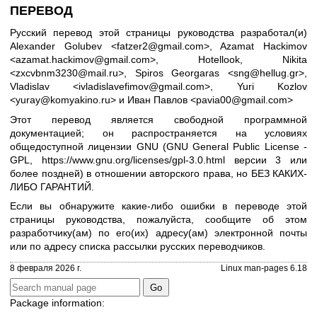
ПЕРЕВОД
Русский перевод этой страницы руководства разработал(и)
Alexander Golubev <fatzer2@gmail.com>, Azamat Hackimov
<azamat.hackimov@gmail.com>, Hotellook, Nikita
<zxcvbnm3230@mail.ru>, Spiros Georgaras <sng@hellug.gr>,
Vladislav <ivladislavefimov@gmail.com>, Yuri Kozlov
<yuray@komyakino.ru> и Иван Павлов <pavia00@gmail.com>
Этот перевод является свободной программной
документацией; он распространяется на условиях
общедоступной лицензии GNU (GNU General Public License -
GPL,
https://www.gnu.org/licenses/gpl-3.0.html
версии 3 или
более поздней) в отношении авторского права, но БЕЗ КАКИХ-
ЛИБО ГАРАНТИЙ.
Если вы обнаружите какие-либо ошибки в переводе этой
страницы руководства, пожалуйста, сообщите об этом
разработчику(ам) по его(их) адресу(ам) электронной почты
или по адресу
списка рассылки русских переводчиков
.
8 февраля 2026 г.
Linux man-pages 6.18
Package information: