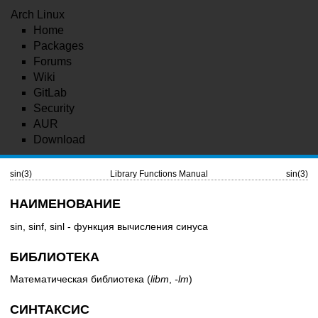
Arch Linux
Home
Packages
Forums
Wiki
GitLab
Security
AUR
Download
sin(3)
Library Functions Manual
sin(3)
НАИМЕНОВАНИЕ
sin, sinf, sinl - функция вычисления синуса
БИБЛИОТЕКА
Математическая библиотека (
libm
,
-lm
)
СИНТАКСИС