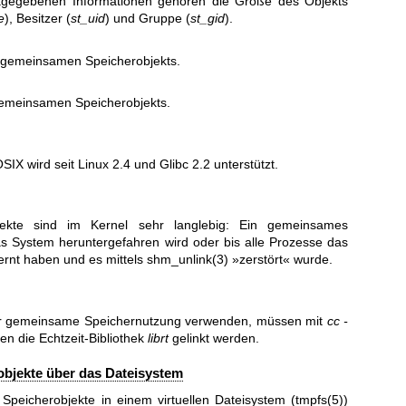
kgegebenen Informationen gehören die Größe des Objekts
e
), Besitzer (
st_uid
) und Gruppe (
st_gid
).
s gemeinsamen Speicherobjekts.
gemeinsamen Speicherobjekts.
 wird seit Linux 2.4 und Glibc 2.2 unterstützt.
ekte sind im Kernel sehr langlebig: Ein gemeinsames
das System heruntergefahren wird oder bis alle Prozesse das
ernt haben und es mittels
shm_unlink(3)
»zerstört« wurde.
ür gemeinsame Speichernutzung verwenden, müssen mit
cc -
en die Echtzeit-Bibliothek
librt
gelinkt werden.
objekte über das Dateisystem
peicherobjekte in einem virtuellen Dateisystem (
tmpfs(5)
)