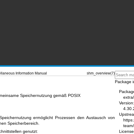
llaneous Information Manual
shm_overview(7)
Package i
Packag
gemeinsame Speichernutzung gemäß POSIX
extra
Version
4.30.
Upstre
peichernutzung ermöglicht Prozessen den Austausch von
https
men Speicherbereich.
team
License
hnittstellen genutzt: