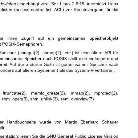
/dev/shm
eingehängt wird. Seit Linux 2.6.19 unterstützt Linux
listen (access control list, ACL) zur Rechtevergabe für die
e ihren Zugriff auf ein gemeinsames Speicherobjekt
mit POSIX-Semaphoren.
peicher (
shmget(2)
,
shmop(2)
, etc.) ist eine ältere API für
einsamer Speicher nach POSIX stellt eine einfachere und
ereit. Auf der anderen Seite ist gemeinsamer Speicher nach
esonders auf älteren Systemen) als das System-V-Verfahren.
,
ftruncate(2)
,
memfd_create(2)
,
mmap(2)
,
mprotect(2)
,
,
shm_open(3)
,
shm_unlink(3)
,
sem_overview(7)
ser Handbuchseite wurde von Martin Eberhard Schauer
lt.
entation; lesen Sie die
GNU General Public License Version