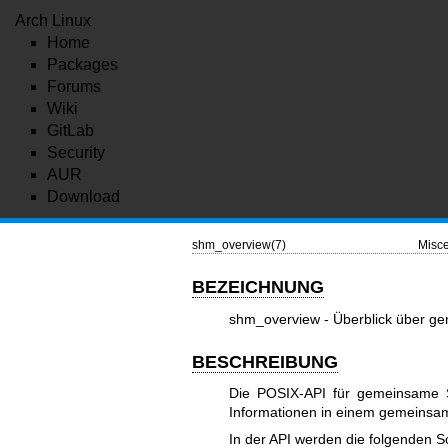
Arch Linux
Home
Packages
Forums
Wiki
GitLab
Security
AUR
Download
shm_overview(7)
Misce
BEZEICHNUNG
shm_overview - Überblick über 
BESCHREIBUNG
Die POSIX-API für gemeinsame S
Informationen in einem gemeinsa
In der API werden die folgenden Sc