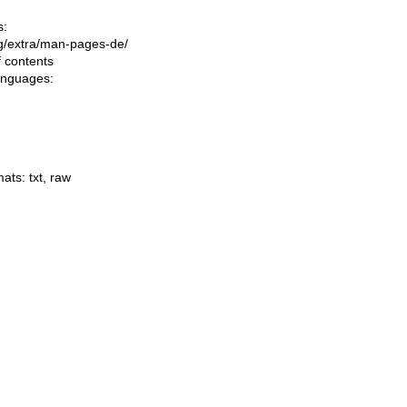
s:
ing/extra/man-pages-de/
f contents
languages:
mats:
txt
,
raw