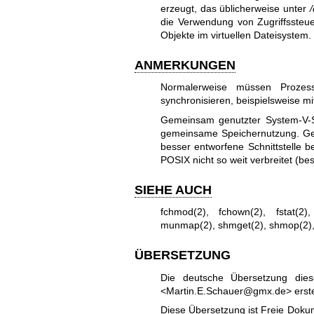
erzeugt, das üblicherweise unter
die Verwendung von Zugriffssteuer
Objekte im virtuellen Dateisystem.
ANMERKUNGEN
Normalerweise müssen Prozess
synchronisieren, beispielsweise 
Gemeinsam genutzter System-V-S
gemeinsame Speichernutzung. Gem
besser entworfene Schnittstelle b
POSIX nicht so weit verbreitet (b
SIEHE AUCH
fchmod(2)
,
fchown(2)
,
fstat(2)
munmap(2)
,
shmget(2)
,
shmop(2)
ÜBERSETZUNG
Die deutsche Übersetzung die
<Martin.E.Schauer@gmx.de> erstel
Diese Übersetzung ist Freie Dokum