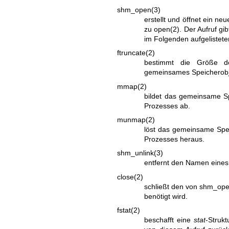
shm_open(3)
erstellt und öffnet ein ne
zu
open(2)
. Der Aufruf gi
im Folgenden aufgelisteten
ftruncate(2)
bestimmt die Größe de
gemeinsames Speicherobje
mmap(2)
bildet das gemeinsame Sp
Prozesses ab.
munmap(2)
löst das gemeinsame Spei
Prozesses heraus.
shm_unlink(3)
entfernt den Namen eine
close(2)
schließt den von
shm_ope
benötigt wird.
fstat(2)
beschafft eine
stat
-Struk