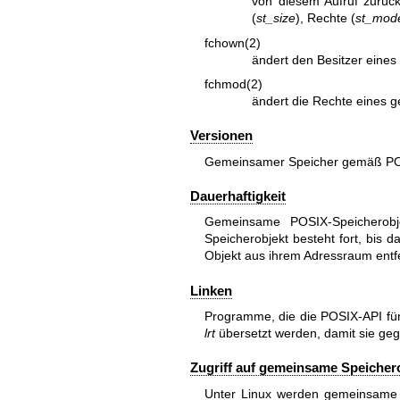
von diesem Aufruf zurüc
(
st_size
), Rechte (
st_mod
fchown(2)
ändert den Besitzer eine
fchmod(2)
ändert die Rechte eines 
Versionen
Gemeinsamer Speicher gemäß POSIX
Dauerhaftigkeit
Gemeinsame POSIX-Speicherobj
Speicherobjekt besteht fort, bis 
Objekt aus ihrem Adressraum entf
Linken
Programme, die die POSIX-API f
lrt
übersetzt werden, damit sie geg
Zugriff auf gemeinsame Speicher
Unter Linux werden gemeinsame S