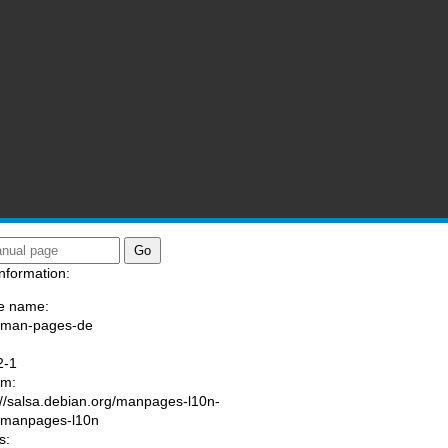
nformation:
e name:
/man-pages-de
:
2-1
am:
://salsa.debian.org/manpages-l10n-
/manpages-l10n
s: