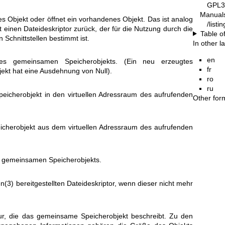
GPL3
Manual
ues Objekt oder öffnet ein vorhandenes Objekt. Das ist analog
/list
bt einen Dateideskriptor zurück, der für die Nutzung durch die
Table o
 Schnittstellen bestimmt ist.
In other 
en
s gemeinsamen Speicherobjekts. (Ein neu erzeugtes
fr
kt hat eine Ausdehnung von Null).
ro
ru
eicherobjekt in den virtuellen Adressraum des aufrufenden
Other for
cherobjekt aus dem virtuellen Adressraum des aufrufenden
s gemeinsamen Speicherobjekts.
n(3)
bereitgestellten Dateideskriptor, wenn dieser nicht mehr
tur, die das gemeinsame Speicherobjekt beschreibt. Zu den