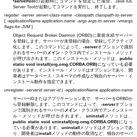
•
servertool
の起動時にコマンドを指定した場合、Java IDL
Server Toolが起動してコマンドを実行し、終了します。
register -server
server-class-name
-classpath
classpath-to-server
[ -applicationName
application-name
-args
args-to-server
-vmargs
flags-for-JVM
]
Object Request Broker Daemon (ORBD)に新規永続サーバー
を登録します。サーバーが未登録の場合、登録してアクティブ
化します。このコマンドによって、
-server
オプションで識別
されるサーバーの
メイン
・クラス内でインストール・メソッド
が呼び出されます。このインストール・メソッドは、
public
static void install(org.omg.CORBA.ORB)
になっている必要
があります。インストール・メソッドはオプションであり、開
発者はデータベース・スキーマの作成など独自のサーバー・イ
ンストール動作を指定できます。
unregister -serverid
server-id
| -applicationName
application-name
サーバーIDまたはアプリケーション名で、サーバーをORBDか
ら登録解除します。このコマンドによって、
-server
オプショ
ンで識別されるサーバーの
メイン
・クラス内でアンインストー
ル・メソッドが呼び出されます。
uninstall
メソッドは、
public static void uninstall(org.omg.CORBA.ORB)
になっ
ている必要があります。
uninstall
メソッドはオプションであ
り、開発者は
install
メソッドの動作の取消など、独自のサーバ