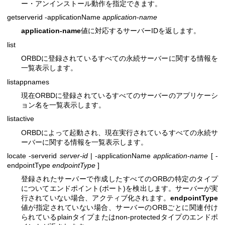
ー・アンインストール動作を指定できます。
getserverid -applicationName
application-name
application-name
値に対応するサーバーIDを返します。
list
ORBDに登録されているすべての永続サーバーに関する情報を
一覧表示します。
listappnames
現在ORBDに登録されているすべてのサーバーのアプリケーシ
ョン名を一覧表示します。
listactive
ORBDによって起動され、現在実行されているすべての永続サ
ーバーに関する情報を一覧表示します。
locate -serverid
server-id
| -applicationName
application-name
[ -
endpointType
endpointType
]
登録されたサーバーで作成したすべてのORBの特定のタイプ
についてエンドポイント(ポート)を検出します。サーバーが実
行されていない場合、アクティブ化されます。
endpointType
値が指定されていない場合、サーバーのORBごとに関連付け
られているplainタイプまたはnon-protectedタイプのエンドポ