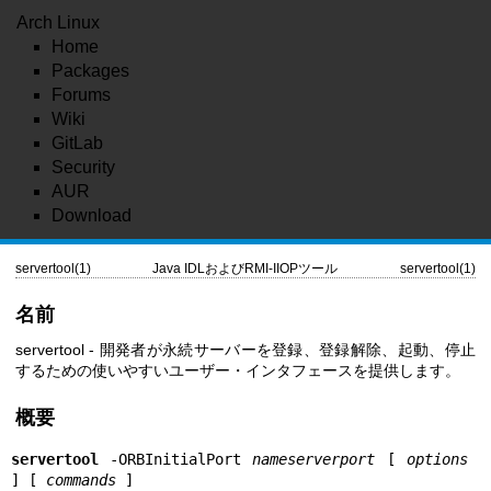
Arch Linux
Home
Packages
Forums
Wiki
GitLab
Security
AUR
Download
servertool(1)
Java IDLおよびRMI-IIOPツール
servertool(1)
名前
servertool - 開発者が永続サーバーを登録、登録解除、起動、停止
するための使いやすいユーザー・インタフェースを提供します。
概要
servertool
 -ORBInitialPort 
nameserverport
 [ 
options
] [ 
commands 
]