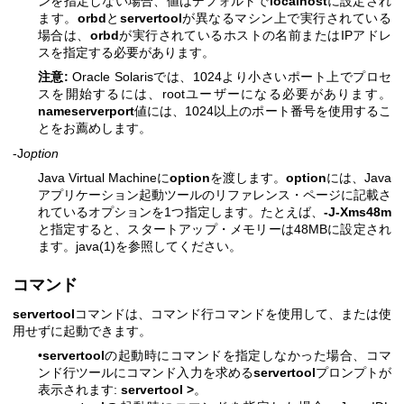
ンを指定しない場合、値はデフォルトで
localhost
に設定され
ます。
orbd
と
servertool
が異なるマシン上で実行されている
場合は、
orbd
が実行されているホストの名前またはIPアドレ
スを指定する必要があります。
注意:
Oracle Solarisでは、1024より小さいポート上でプロセ
スを開始するには、rootユーザーになる必要があります。
nameserverport
値には、1024以上のポート番号を使用するこ
とをお薦めします。
-J
option
Java Virtual Machineに
option
を渡します。
option
には、Java
アプリケーション起動ツールのリファレンス・ページに記載さ
れているオプションを1つ指定します。たとえば、
-J-Xms48m
と指定すると、スタートアップ・メモリーは48MBに設定され
ます。java(1)を参照してください。
コマンド
servertool
コマンドは、コマンド行コマンドを使用して、または使
用せずに起動できます。
•
servertool
の起動時にコマンドを指定しなかった場合、コマ
ンド行ツールにコマンド入力を求める
servertool
プロンプトが
表示されます:
servertool >
。