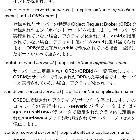
イントが返されます。
locateperorb -serverid
server-id
| -applicationName
application-
name
[ -orbid
ORB-name
]
登録されたサーバーの特定のObject Request Broker (ORB)で
登録されたエンドポイント(ポート)を検出します。サーバーが
実行されていない場合、アクティブ化されます。
orbid
が指定
されていない場合、デフォルト値の
""
が
orbid
に割り当てられ
ます。ORBが空文字列の
orbid
で作成されている場合、登録し
たポートがすべて返されます。
orblist -serverid
server-id
| -applicationName
application-name
サーバー上に定義されたORBの
ORBId
を一覧表示します。
ORBId
はサーバーで作成されたORBの文字列名です。サーバ
ーが実行されていない場合、アクティブ化されます。
shutdown -serverid
server-id
| -applicationName application-name
ORBDに登録されたアクティブなサーバーを停止します。この
コマンドの実行中に、
-serverid
パラメータまたは
-
applicationName
パラメータで指定されたクラス内に定義さ
れた
shutdown
メソッドも呼び出されてサーバー・プロセスを
停止します。
startup -serverid
server-id
| -applicationName application-name