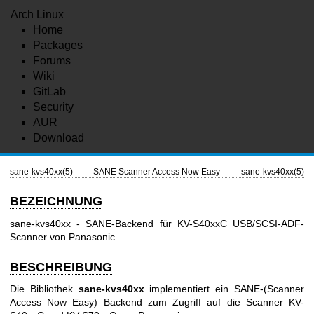
Arch Linux
Home
Packages
Forums
Wiki
GitLab
Security
AUR
Download
sane-kvs40xx(5)
SANE Scanner Access Now Easy
sane-kvs40xx(5)
BEZEICHNUNG
sane-kvs40xx - SANE-Backend für KV-S40xxC USB/SCSI-ADF-
Scanner von Panasonic
BESCHREIBUNG
Die Bibliothek
sane-kvs40xx
implementiert ein SANE-(Scanner
Access Now Easy) Backend zum Zugriff auf die Scanner KV-