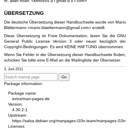
m. allan noah: <
kitno455 a t gmail d o t com
>
ÜBERSETZUNG
Die deutsche Übersetzung dieser Handbuchseite wurde von Mario
Blättermann <mario.blaettermann@gmail.com> erstellt.
Diese Übersetzung ist Freie Dokumentation; lesen Sie die
GNU
General Public License Version 3
oder neuer bezüglich der
Copyright-Bedingungen. Es wird KEINE HAFTUNG übernommen.
Wenn Sie Fehler in der Übersetzung dieser Handbuchseite finden,
schicken Sie bitte eine E-Mail an die
Mailingliste der Übersetzer
.
3. Juni 2011
Package information:
Package name:
extra/man-pages-de
Version:
4.30.2-1
Upstream:
https://salsa.debian.org/manpages-l10n-team/manpages-l10n
Licenses: