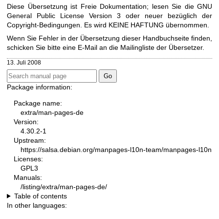
Diese Übersetzung ist Freie Dokumentation; lesen Sie die
GNU
General Public License Version 3
oder neuer bezüglich der
Copyright-Bedingungen. Es wird KEINE HAFTUNG übernommen.
Wenn Sie Fehler in der Übersetzung dieser Handbuchseite finden,
schicken Sie bitte eine E-Mail an die
Mailingliste der Übersetzer
.
13. Juli 2008
Package information:
Package name:
extra/man-pages-de
Version:
4.30.2-1
Upstream:
https://salsa.debian.org/manpages-l10n-team/manpages-l10n
Licenses:
GPL3
Manuals:
/listing/extra/man-pages-de/
Table of contents
In other languages: