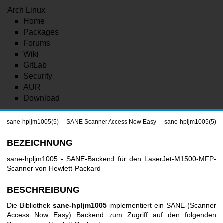
Arch Linux
Home
Packages
Forums
Wiki
GitLab
Security
AUR
Download
sane-hpljm1005(5)
SANE Scanner Access Now Easy
sane-hpljm1005(5)
BEZEICHNUNG
sane-hpljm1005 - SANE-Backend für den LaserJet-M1500-MFP-
Scanner von Hewlett-Packard
BESCHREIBUNG
Die Bibliothek
sane-hpljm1005
implementiert ein SANE-(Scanner
Access Now Easy) Backend zum Zugriff auf den folgenden