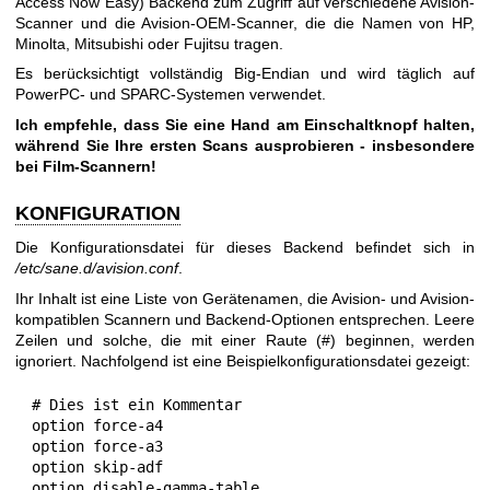
Access Now Easy) Backend zum Zugriff auf verschiedene Avision-
Scanner und die Avision-OEM-Scanner, die die Namen von HP,
Minolta, Mitsubishi oder Fujitsu tragen.
Es berücksichtigt vollständig Big-Endian und wird täglich auf
PowerPC- und SPARC-Systemen verwendet.
Ich empfehle, dass Sie eine Hand am Einschaltknopf halten,
während Sie Ihre ersten Scans ausprobieren - insbesondere
bei Film-Scannern!
KONFIGURATION
Die Konfigurationsdatei für dieses Backend befindet sich in
/etc/sane.d/avision.conf
.
Ihr Inhalt ist eine Liste von Gerätenamen, die Avision- und Avision-
kompatiblen Scannern und Backend-Optionen entsprechen. Leere
Zeilen und solche, die mit einer Raute (#) beginnen, werden
ignoriert. Nachfolgend ist eine Beispielkonfigurationsdatei gezeigt:
 # Dies ist ein Kommentar

 option force-a4

 option force-a3

 option skip-adf

 option disable-gamma-table
