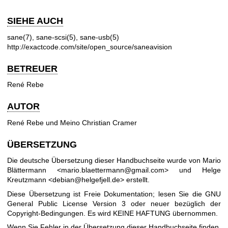
SIEHE AUCH
sane(7)
,
sane-scsi(5)
,
sane-usb(5)
http://exactcode.com/site/open_source/saneavision
BETREUER
René Rebe
AUTOR
René Rebe und Meino Christian Cramer
ÜBERSETZUNG
Die deutsche Übersetzung dieser Handbuchseite wurde von Mario
Blättermann <mario.blaettermann@gmail.com> und Helge
Kreutzmann <debian@helgefjell.de> erstellt.
Diese Übersetzung ist Freie Dokumentation; lesen Sie die
GNU
General Public License Version 3
oder neuer bezüglich der
Copyright-Bedingungen. Es wird KEINE HAFTUNG übernommen.
Wenn Sie Fehler in der Übersetzung dieser Handbuchseite finden,