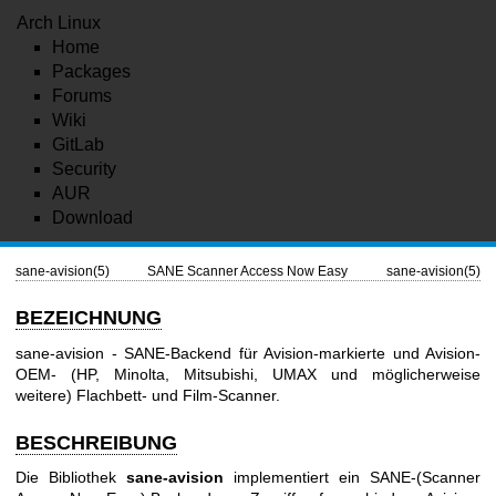
Arch Linux
Home
Packages
Forums
Wiki
GitLab
Security
AUR
Download
sane-avision(5)
SANE Scanner Access Now Easy
sane-avision(5)
BEZEICHNUNG
sane-avision - SANE-Backend für Avision-markierte und Avision-
OEM- (HP, Minolta, Mitsubishi, UMAX und möglicherweise
weitere) Flachbett- und Film-Scanner.
BESCHREIBUNG
Die Bibliothek
sane-avision
implementiert ein SANE-(Scanner