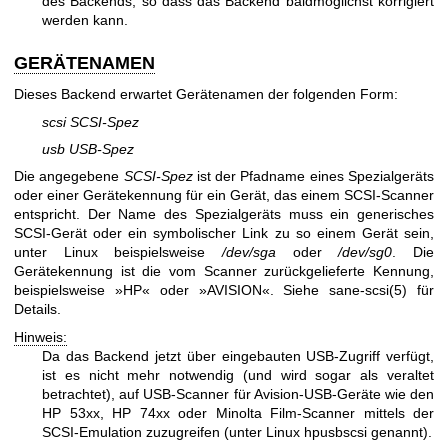
des Backends, so dass das Backend baldmöglichst korrigiert
werden kann.
GERÄTENAMEN
Dieses Backend erwartet Gerätenamen der folgenden Form:
scsi SCSI-Spez
usb USB-Spez
Die angegebene
SCSI-Spez
ist der Pfadname eines Spezialgeräts
oder einer Gerätekennung für ein Gerät, das einem SCSI-Scanner
entspricht. Der Name des Spezialgeräts muss ein generisches
SCSI-Gerät oder ein symbolischer Link zu so einem Gerät sein,
unter Linux beispielsweise
/dev/sga
oder
/dev/sg0
. Die
Gerätekennung ist die vom Scanner zurückgelieferte Kennung,
beispielsweise »HP« oder »AVISION«. Siehe
sane-scsi(5)
für
Details.
Hinweis:
Da das Backend jetzt über eingebauten USB-Zugriff verfügt,
ist es nicht mehr notwendig (und wird sogar als veraltet
betrachtet), auf USB-Scanner für Avision-USB-Geräte wie den
HP 53xx, HP 74xx oder Minolta Film-Scanner mittels der
SCSI-Emulation zuzugreifen (unter Linux hpusbscsi genannt).