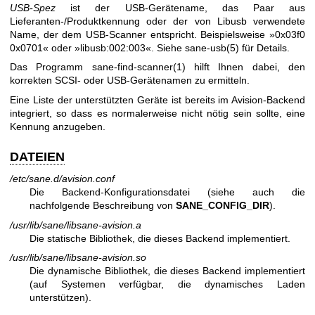
USB-Spez
ist der USB-Gerätename, das Paar aus
Lieferanten-/Produktkennung oder der von Libusb verwendete
Name, der dem USB-Scanner entspricht. Beispielsweise »0x03f0
0x0701« oder »libusb:002:003«. Siehe
sane-usb(5)
für Details.
Das Programm
sane-find-scanner(1)
hilft Ihnen dabei, den
korrekten SCSI- oder USB-Gerätenamen zu ermitteln.
Eine Liste der unterstützten Geräte ist bereits im Avision-Backend
integriert, so dass es normalerweise nicht nötig sein sollte, eine
Kennung anzugeben.
DATEIEN
/etc/sane.d/avision.conf
Die Backend-Konfigurationsdatei (siehe auch die
nachfolgende Beschreibung von
SANE_CONFIG_DIR
).
/usr/lib/sane/libsane-avision.a
Die statische Bibliothek, die dieses Backend implementiert.
/usr/lib/sane/libsane-avision.so
Die dynamische Bibliothek, die dieses Backend implementiert
(auf Systemen verfügbar, die dynamisches Laden
unterstützen).