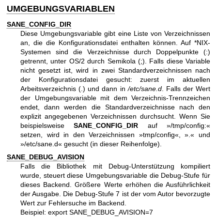
UMGEBUNGSVARIABLEN
SANE_CONFIG_DIR
Diese Umgebungsvariable gibt eine Liste von Verzeichnissen
an, die die Konfigurationsdatei enthalten können. Auf *NIX-
Systemen sind die Verzeichnisse durch Doppelpunkte (:)
getrennt, unter OS/2 durch Semikola (;). Falls diese Variable
nicht gesetzt ist, wird in zwei Standardverzeichnissen nach
der Konfigurationsdatei gesucht: zuerst im aktuellen
Arbeitsverzeichnis (.) und dann in
/etc/sane.d
. Falls der Wert
der Umgebungsvariable mit dem Verzeichnis-Trennzeichen
endet, dann werden die Standardverzeichnisse nach den
explizit angegebenen Verzeichnissen durchsucht. Wenn Sie
beispielsweise
SANE_CONFIG_DIR
auf »/tmp/config:«
setzen, wird in den Verzeichnissen »tmp/config«, ».« und
»/etc/sane.d« gesucht (in dieser Reihenfolge).
SANE_DEBUG_AVISION
Falls die Bibliothek mit Debug-Unterstützung kompiliert
wurde, steuert diese Umgebungsvariable die Debug-Stufe für
dieses Backend. Größere Werte erhöhen die Ausführlichkeit
der Ausgabe. Die Debug-Stufe 7 ist der vom Autor bevorzugte
Wert zur Fehlersuche im Backend.
Beispiel: export SANE_DEBUG_AVISION=7