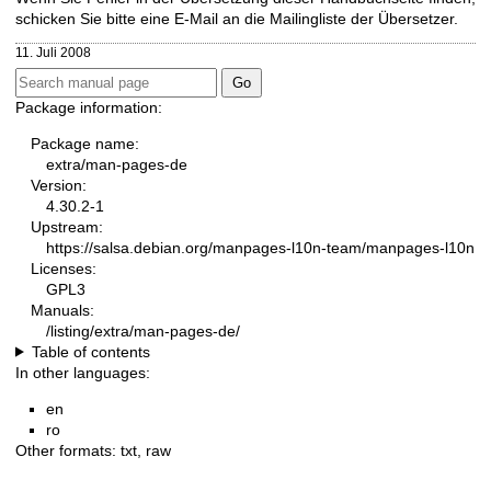
schicken Sie bitte eine E-Mail an die
Mailingliste der Übersetzer
.
11. Juli 2008
Package information:
Package name:
extra/man-pages-de
Version:
4.30.2-1
Upstream:
https://salsa.debian.org/manpages-l10n-team/manpages-l10n
Licenses:
GPL3
Manuals:
/listing/extra/man-pages-de/
Table of contents
In other languages:
en
ro
Other formats:
txt
,
raw