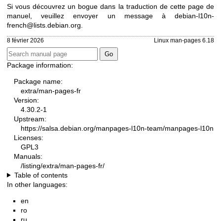
Si vous découvrez un bogue dans la traduction de cette page de
manuel, veuillez envoyer un message à
debian-l10n-
french@lists.debian.org
.
8 février 2026
Linux man-pages 6.18
Package information:
Package name:
extra/man-pages-fr
Version:
4.30.2-1
Upstream:
https://salsa.debian.org/manpages-l10n-team/manpages-l10n
Licenses:
GPL3
Manuals:
/listing/extra/man-pages-fr/
Table of contents
In other languages:
en
ro
ru