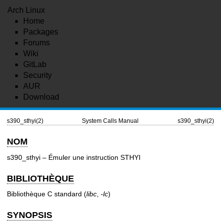
Arch Linux
Home
Packages
Forums
Wiki
GitLab
Security
AUR
Download
s390_sthyi(2)
System Calls Manual
s390_sthyi(2)
NOM
s390_sthyi – Émuler une instruction STHYI
BIBLIOTHÈQUE
Bibliothèque C standard (
libc
,
-lc
)
SYNOPSIS