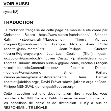
VOIR AUSSI
syscall(2)
TRADUCTION
La traduction française de cette page de manuel a été créée par
Christophe Blaess
https://www.blaess.fr/christophe/
, Stéphan
Rafin <stephan.rafin@laposte.net>, Thierry Vignaud
<tvignaud@mandriva.com>, François Micaux, Alain Portal
<aportal@univ-montp2.fr>, Jean-Philippe Guérard
<fevrier@tigreraye.org>, Jean-Luc Coulon (f5ibh) <jean-
luc.coulon@wanadoo.fr>, Julien Cristau <jcristau@debian.org>,
Thomas Huriaux <thomas.huriaux@gmail.com>, Nicolas François
<nicolas.francois@centraliens.net>, Florentin Duneau
<fduneau@gmail.com>, Simon Paillard
<simon.paillard@resel.enst-bretagne.fr>, Denis Barbier
<barbier@debian.org>, David Prévot <david@tilapin.org> et Jean-
Philippe MENGUAL <jpmengual@debian.org>
Cette traduction est une documentation libre ; veuillez vous
reporter à la
GNU General Public License version 3
concernant
les conditions de copie et de distribution. Il n'y a aucune
RESPONSABILITÉ LÉGALE.