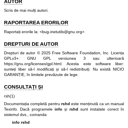
AUTOR
Scris de mai mulți autori.
RAPORTAREA ERORILOR
Raportați erorile la: <bug-inetutils@gnu.org>.
DREPTURI DE AUTOR
Drepturi de autor © 2025 Free Software Foundation, Inc. Licența
GPLv3+: GNU GPL versiunea 3 sau ulterioară
https://gnu.org/licenses/gpl.html
.
Acesta este software liber:
sunteți liber să-l modificați și să-l redistribuiți. Nu există NICIO
GARANȚIE, în limitele prevăzute de lege.
CONSULTAȚI ȘI
rsh(1)
Documentația completă pentru
rshd
este menținută ca un manual
Texinfo. Dacă programele
info
și
rshd
sunt instalate corect în
sistemul dvs., comanda
info rshd