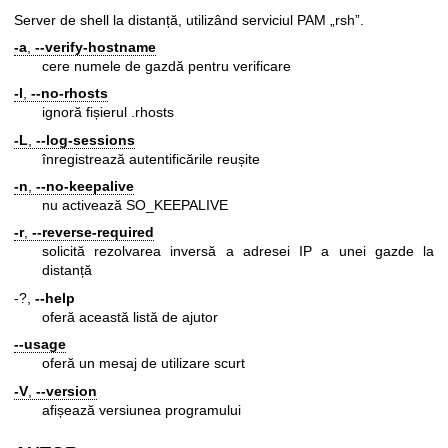
Server de shell la distanță, utilizând serviciul PAM „rsh”.
-a
,
--verify-hostname
cere numele de gazdă pentru verificare
-l
,
--no-rhosts
ignoră fișierul .rhosts
-L
,
--log-sessions
înregistrează autentificările reușite
-n
,
--no-keepalive
nu activează SO_KEEPALIVE
-r
,
--reverse-required
solicită rezolvarea inversă a adresei IP a unei gazde la
distanță
-?,
--help
oferă această listă de ajutor
--usage
oferă un mesaj de utilizare scurt
-V
,
--version
afișează versiunea programului