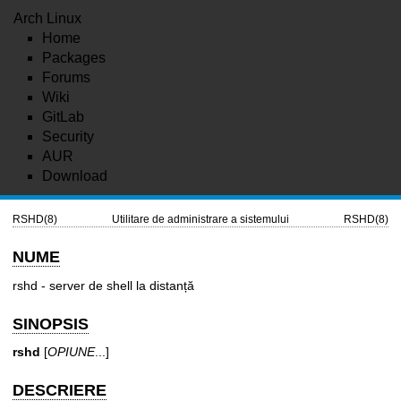
Arch Linux
Home
Packages
Forums
Wiki
GitLab
Security
AUR
Download
RSHD(8)
Utilitare de administrare a sistemului
RSHD(8)
NUME
rshd - server de shell la distanță
SINOPSIS
rshd
[
OPIUNE
...]
DESCRIERE