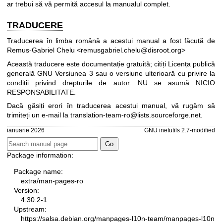
ar trebui să vă permită accesul la manualul complet.
TRADUCERE
Traducerea în limba română a acestui manual a fost făcută de
Remus-Gabriel Chelu <remusgabriel.chelu@disroot.org>
Această traducere este documentație gratuită; citiți
Licența publică
generală GNU Versiunea 3
sau o versiune ulterioară cu privire la
condiții privind drepturile de autor. NU se asumă NICIO
RESPONSABILITATE.
Dacă găsiți erori în traducerea acestui manual, vă rugăm să
trimiteți un e-mail la
translation-team-ro@lists.sourceforge.net
.
ianuarie 2026
GNU inetutils 2.7-modified
Package information:
Package name:
extra/man-pages-ro
Version:
4.30.2-1
Upstream:
https://salsa.debian.org/manpages-l10n-team/manpages-l10n